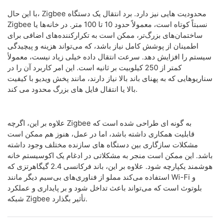
با این حال، Zigbee محدودیت هایی نیز دارد. برد انتقال یک دستگاه
Zigbee نسبتاً کوتاه است، معمولاً حدود 10 تا 100 متر. در خانه‌ها یا
ساختمان‌های بزرگ‌تر، ممکن است به تکرارکننده‌های اضافی برای
اطمینان از پوشش کامل نیاز باشد، که می‌تواند هزینه و پیچیدگی
سیستم را افزایش دهد. سرعت انتقال داده خیلی زیاد نیست، معمولاً
کمتر از 250 کیلوبیت بر ثانیه است. این امر کاربرد آن را در
سناریوهایی که به پهنای باند بالا نیاز دارند، مانند پخش ویدیو با کیفیت
بالا یا انتقال فایل های بزرگ محدود می کند.
علاوه بر این، اگرچه Zigbee به گونه ای طراحی شده است که
قابلیت همکاری داشته باشد، اما در عمل، هنوز هم ممکن است
مشکلات سازگاری بین دستگاه های سازنده مختلف وجود داشته
باشد. این ممکن است منجر به مشکلاتی در ادغام یک اکوسیستم خانه
هوشمند یکپارچه شود. علاوه بر این، باند فرکانسی 2.4 گیگاهرتزی که
استفاده می‌کند مملو از فناوری‌های بی‌سیم دیگر مانند Wi-Fi و
بلوتوث است که می‌تواند باعث تداخل شود و بر پایداری و عملکرد
شبکه Zigbee تأثیر بگذارد.