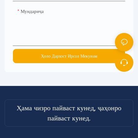
Мундариҷа
Ҳоло Дархост Ирсол Мекунам
Ҳама чизро пайваст кунед, ҷаҳонро
пайваст кунед.