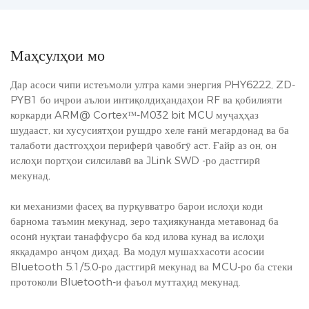
Маҳсулҳои мо
Дар асоси чипи истеъмоли ултра ками энергия PHY6222, ZD-
PYB1 бо иҷрои аълои интиқолдиҳандаҳои RF ва қобилияти
коркарди ARM@ Cortexᵀᴹ-M032 bit MCU муҷаҳҳаз
шудааст, ки хусусиятҳои рушдро хеле ғанӣ мегардонад ва ба
талаботи дастгоҳҳои периферӣ ҷавобгӯ аст. Ғайр аз он, он
ислоҳи портҳои силсилавӣ ва JLink SWD -ро дастгирӣ
мекунад,
ки механизми фасеҳ ва пурқувватро барои ислоҳи коди
барнома таъмин мекунад, зеро таҳиякунанда метавонад ба
осонӣ нуқтаи танаффусро ба код илова кунад ва ислоҳи
якқадамро анҷом диҳад. Ва модул мушаххасоти асосии
Bluetooth 5.1/5.0-ро дастгирӣ мекунад ва MCU-ро ба стеки
протоколи Bluetooth-и фаъол муттаҳид мекунад.