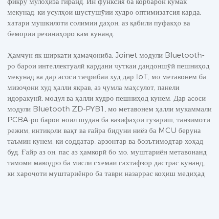
фикру мулоҳиза гиранд. Ин функсия ба корбарон кӯмак
мекунад, ки усулҳои шустушӯии худро оптимизатсия карда,
хатари мушкилоти солимии даҳон, аз қабили пуфакҳо ва
бемории резиниҳоро кам кунанд.
Ҳамчун як ширкати ҳамаҷониба, Joinet модули Bluetooth-
ро барои интеллектуалӣ кардани чуткаи дандоншӯӣ пешниҳод
мекунад ва дар асоси таҷрибаи худ дар IoT, мо метавонем ба
мизоҷони худ ҳалли якрав, аз ҷумла маҳсулот, панели
идоракунӣ, модул ва ҳалли худро пешниҳод кунем. Дар асоси
модули Bluetooth ZD-PYB1, мо метавонем ҳалли мукаммали
PCBA-ро барои ноил шудан ба вазифаҳои гузариш, танзимоти
режим, интиқоли вақт ва ғайра бидуни ниёз ба MCU беруна
таъмин кунем, ки соддатар, арзонтар ва боэътимодтар хоҳад
буд. Ғайр аз он, пас аз ҳамкорӣ бо мо, муштариён метавонанд
тамоми маводро ба мисли схемаи сахтафзор дастрас кунанд,
ки хароҷоти муштариёнро ба таври назаррас коҳиш медиҳад