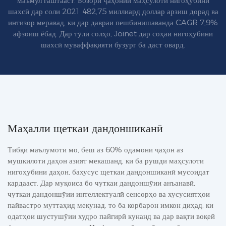
маъмул гаштааст. Бозори ҷаҳонии маҳсулоти нигоҳубини
шахсӣ дар соли 2021 482,75 миллиард доллар арзиш дорад ва
интизор меравад, ки дар давраи пешбинишаванда CAGR 7,9%
афзоиш ёбад. Дар тӯли солҳо, Joinet дар соҳаи нигоҳубини
шахсӣ муваффақияти бузург ба даст овард.
Маҳалли щеткаи дандоншиканӣ
Тибқи маълумоти мо, беш аз 60% одамони ҷаҳон аз
мушкилоти даҳон азият мекашанд, ки ба рушди маҳсулоти
нигоҳубини даҳон, бахусус щеткаи дандоншиканӣ мусоидат
кардааст. Дар муқоиса бо чуткаи дандоншӯии анъанавӣ,
чуткаи дандоншӯии интеллектуалӣ сенсорҳо ва хусусиятҳои
пайвастро муттаҳид мекунад, то ба корбарон имкон диҳад, ки
одатҳои шустушӯии худро пайгирӣ кунанд ва дар вақти воқеӣ