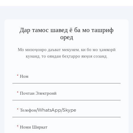
Дар тамос шавед ё ба мо ташриф
оред
Мо мизоҷонро даъват мекунем, ки бо мо ҳамкорӣ
кунанд, то ояндаи беҳтарро якҷоя созанд.
Ном
Почтаи Электронӣ
Телефон/WhatsApp/Skype
Номи Ширкат