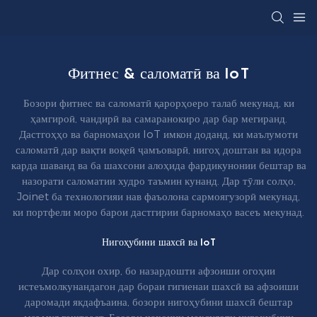
Фитнес & саломатӣ ва IoT
Бозори фитнес ва саломатӣ қарорҳоеро талаб мекунад, ки
ҳамгироӣ, чандирӣ ва самаранокиро дар бар мегиранд.
Дастгоҳҳо ва барномаҳои IoT имкон доданд, ки маълумоти
саломатӣ дар вақти воқеӣ ҷамъоварӣ, нигоҳ доштан ва идора
карда шаванд ва ба шахсони алоҳида фардикунонии бештар ва
назорати саломатии худро таъмин кунанд. Дар тӯли солҳо,
Joinet ба технологияи нав фаъолона сармоягузорӣ мекунад,
ки портфели моро барои дастгирии барномаҳо васеъ мекунад.
Нигоҳубини шахсӣ ва IoT
Дар солҳои охир, бо назардошти афзоиши огоҳии
истеъмолкунандагон дар бораи гигиенаи шахсӣ ва афзоиши
даромади якдафъаина, бозори нигоҳубини шахсӣ бештар