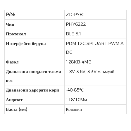
P/N:
ZD-PYB1
Чип
PHY6222
Протокол
BLE 5.1
Интерфейси беруна
PDM,12C,SPI,UART,PWM,A
DC
Фазол
128KB-4MB
Диапазони шиддати таъми
1.8V-3.6V, 3.3V маъмулӣ
нот
Диапазони ҳарорати корӣ
-40-85℃
Андозат
118*10Мм
Баста (мм)
Ковокии