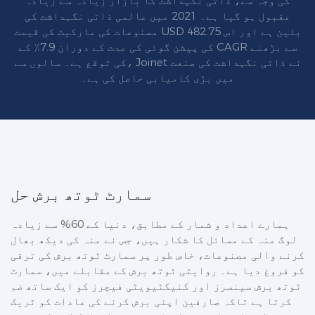
کی وجہ سے، ذاتی نگہداشت کا بازار زیادہ سے زیادہ
مقبول ہو گیا ہے۔ 2021 میں عالمی ذاتی نگہداشت کی
مصنوعات کی مارکیٹ کی قیمت USD 482.75 بلین ہے اور اس
کی پیشن گوئی کی مدت کے دوران 7.9٪ کے CAGR سے بڑھنے
کی توقع ہے۔ سالوں سے، Joinet نے ذاتی نگہداشت کی صنعت
میں بڑی کامیابی حاصل کی ہے۔
سمارٹ ٹوتھ برش حل
ہمارے اعداد و شمار کے مطابق، دنیا کے 60% سے زیادہ
لوگ منہ کے مسائل کا شکار ہیں، جس نے منہ کی دیکھ بھال
کرنے والی مصنوعات، خاص طور پر سمارٹ ٹوتھ برش کی ترقی
کو فروغ دیا ہے۔ روایتی ٹوتھ برش کے مقابلے میں، سمارٹ
ٹوتھ برش سینسرز اور کنیکٹیویٹی فیچرز کو ایک ساتھ ضم
کرتا ہے تاکہ صارفین اپنی برش کرنے کی عادات کو ٹریک