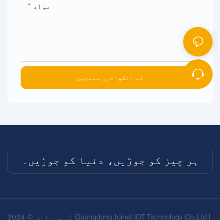
مواد
اب انکوائری بھیجیں
ہر چیز کو جوڑیں، دنیا کو جوڑیں۔
کاپی رائٹ © 2024 Guangdong Joinet IOT Technology Co.,Ltd |