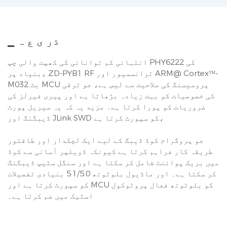
▁ ذر ی ع ہ
انتہائی کم توانائی کی کھپت والی چپ PHY6222 کی
بنیاد پر، ZD-PYB1 RF ٹرانسسیور اور ARM@ Cortexᵀᴹ-
M032 بٹ MCU پروسیسنگ کی صلاحیت سے لیس ہے، جو ترقی
کی خصوصیات کو بہت زیادہ بڑھاتا ہے اور پیری فیرلز کی
ضروریات کو پورا کرتا ہے۔ مزید یہ کہ یہ سیریل پورٹ
ڈیبگنگ اور JLink SWD کو سپورٹ کرتا ہے،
جو پروگرام کوڈ ڈیبگ کے لیے ایک لچکدار اور طاقتور
طریقہ کار فراہم کرتا ہے کیونکہ ڈویلپر آسانی سے کوڈ
میں بریک پوائنٹ شامل کر سکتا ہے اور سنگل سٹیپ ڈیبگنگ
کر سکتا ہے۔ اور ماڈیول بلوٹوتھ 5.1/5.0 بنیادی تفصیلات
کو سپورٹ کرتا ہے اور MCU کو بلوٹوتھ فعال پروٹوکول
اسٹیک میں ضم کرتا ہے۔