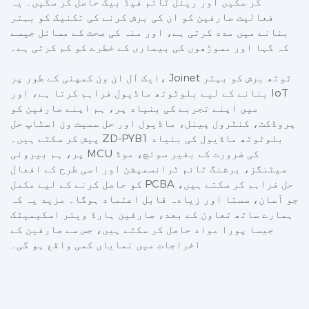
کر سکیں اور ریئل ٹائم فیڈ بیک حاصل کر سکیں۔ یہ
فعالیت صارفین کو ان کی برش کرنے کی تکنیک کو بہتر
بنانے میں مدد کرتی ہے، اور منہ کی صحت کے مسائل جیسے
کہ گہا اور مسوڑھوں کی بیماری کے خطرے کو کم کرتی ہے۔
ایک آل ان ون کمپنی کے طور پر، Joinet ٹوتھ برش کو بہتر
بنانے کے لیے بلوٹوتھ ماڈیول فراہم کرتا ہے، اور IoT
میں اپنے تجربے کی بنیاد پر، ہم اپنے صارفین کو
پروڈکٹ، کنٹرول پینل، ماڈیول اور حل سمیت ون اسٹاپ حل
پیش کر سکتے ہیں۔ ZD-PYB1 بلوٹوتھ ماڈیول کی بنیاد
پر، ہم بیرونی MCU کی ضرورت کے بغیر سوئچ، موڈ
سیٹنگز، برشنگ ٹائم ٹرانسمیشن اور اسی طرح کے افعال
کو حاصل کرنے کے لیے مکمل PCBA حل فراہم کر سکتے ہیں،
جو آسان، سستا اور زیادہ قابل اعتماد ہوگا۔ مزید یہ کہ
ہمارے ساتھ تعاون کے بعد، صارفین ہارڈ ویئر اسکیمیٹک
جیسا پورا مواد حاصل کر سکتے ہیں، جس سے صارفین کے
اخراجات میں نمایاں کمی واقع ہو گی۔