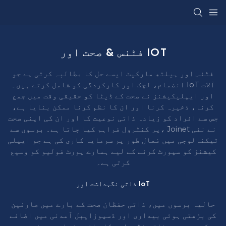
فٹنس & صحت اور IOT
فٹنس اور ہیلتھ مارکیٹ ایسے حل کا مطالبہ کرتی ہے جو
انضمام، لچک اور کارکردگی کو شامل کرتے ہیں۔ IoT آلات
اور ایپلیکیشنز نے صحت کے ڈیٹا کو حقیقی وقت میں جمع
کرنا، ذخیرہ کرنا اور ان کا نظم کرنا ممکن بنایا ہے،
جس سے افراد کو زیادہ ذاتی نوعیت کا اور ان کی اپنی صحت
پر کنٹرول فراہم کیا جاتا ہے۔ برسوں سے، Joinet نے نئی
ٹیکنالوجی میں فعال طور پر سرمایہ کاری کی ہے جو ایپلی
کیشنز کو سپورٹ کرنے کے لیے ہمارے پورٹ فولیو کو وسیع
کرتی ہے۔
ذاتی نگہداشت اور IoT
حالیہ برسوں میں، ذاتی حفظان صحت کے بارے میں صارفین
کی بڑھتی ہوئی بیداری اور ڈسپوزایبل آمدنی میں اضافے