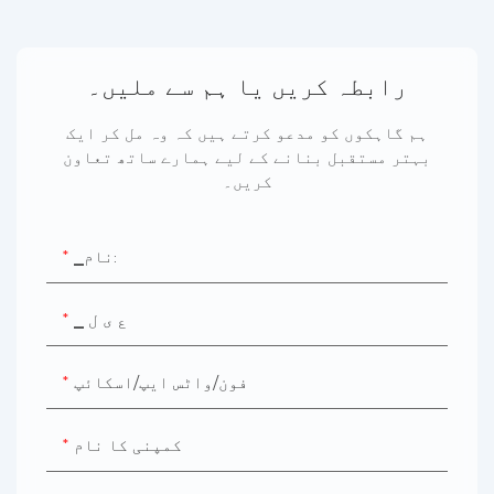
رابطہ کریں یا ہم سے ملیں۔
ہم گاہکوں کو مدعو کرتے ہیں کہ وہ مل کر ایک
بہتر مستقبل بنانے کے لیے ہمارے ساتھ تعاون
کریں۔
▁نام:
▁ ع ی ل
فون/واٹس ایپ/اسکائپ
کمپنی کا نام