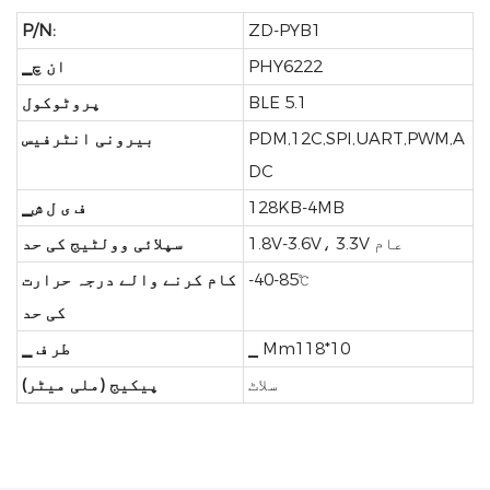
P/N:
ZD-PYB1
PHY6222
▁ان چ
BLE 5.1
پروٹوکول
PDM,12C,SPI,UART,PWM,A
بیرونی انٹرفیس
DC
128KB-4MB
▁ف ی ل ش
1.8V-3.6V، 3.3V عام
سپلائی وولٹیج کی حد
-40-85℃
کام کرنے والے درجہ حرارت
کی حد
▁ Mm118*10
▁ طر ف
سلاٹ
پیکیج (ملی میٹر)