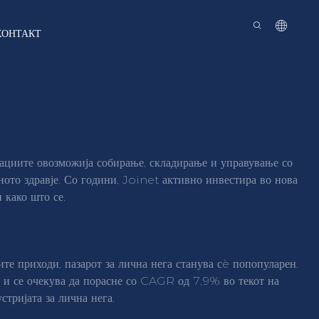
КОНТАКТ
икациите овозможија собирање, складирање и управување со
ното здравје. Со години, Joinet активно инвестира во нова
 како што се.
те приходи, пазарот за лична нега станува сè попопуларен.
 и се очекува да порасне со CAGR од 7,9% во текот на
тријата за лична нега.