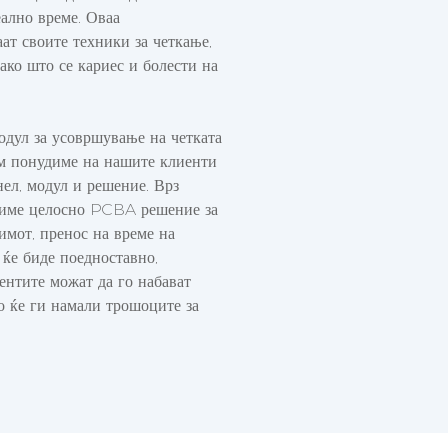
ално време. Оваа
т своите техники за четкање,
ако што се кариес и болести на
одул за усовршување на четката
 им понудиме на нашите клиенти
ел, модул и решение. Врз
диме целосно PCBA решение за
имот, пренос на време на
ќе биде поедноставно,
иентите можат да го набават
о ќе ги намали трошоците за