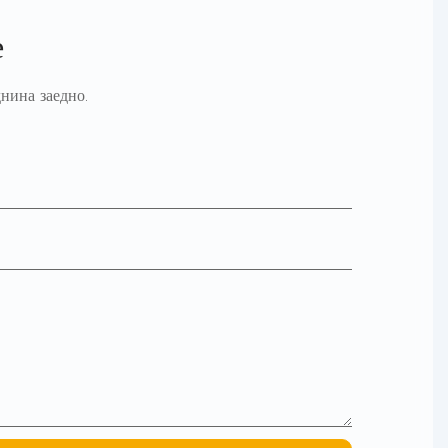
е
нина заедно.