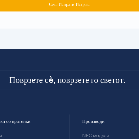
Сега Испрати Истрага
Поврзете сè, поврзете го светот.
ки со кратенки
Производи
м
NFC модули