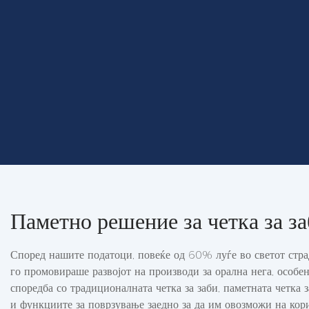
Паметно решение за четка за з
Според нашите податоци, повеќе од 60% луѓе во светот стра
го промовираше развојот на производи за орална нега, особен
споредба со традиционалната четка за заби, паметната четка 
и функциите за поврзување заедно за да им овозможи на кор