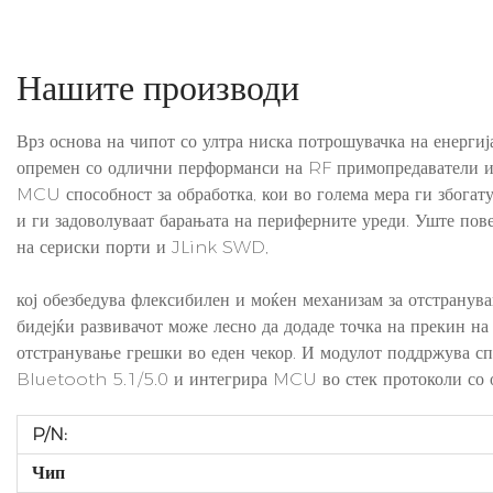
Нашите производи
Врз основа на чипот со ултра ниска потрошувачка на енер
опремен со одлични перформанси на RF примопредавател
MCU способност за обработка, кои во голема мера ги збогату
и ги задоволуваат барањата на периферните уреди. Уште пове
на сериски порти и JLink SWD,
кој обезбедува флексибилен и моќен механизам за отстранув
бидејќи развивачот може лесно да додаде точка на прекин на
отстранување грешки во еден чекор. И модулот поддржува с
Bluetooth 5.1/5.0 и интегрира MCU во стек протоколи со
P/N:
Чип