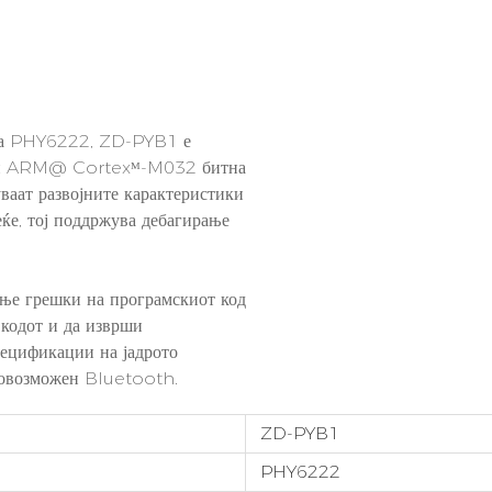
гија PHY6222, ZD-PYB1 е
и и ARM@ Cortexᴹ-M032 битна
ваат развојните карактеристики
ќе, тој поддржува дебагирање
ање грешки на програмскиот код
 кодот и да изврши
пецификации на јадрото
 овозможен Bluetooth.
ZD-PYB1
PHY6222