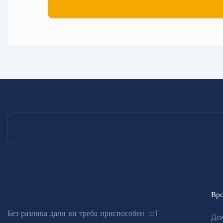
Врс
Без разлика дали ви треба приспособен IoT
До