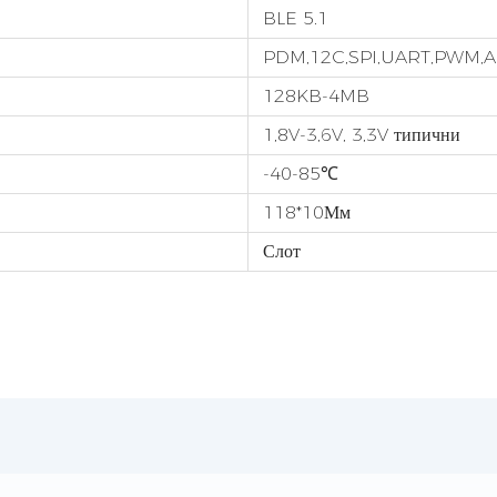
BLE 5.1
PDM,12C,SPI,UART,PWM,
128KB-4MB
1,8V-3,6V, 3,3V типични
-40-85℃
118*10Мм
Слот