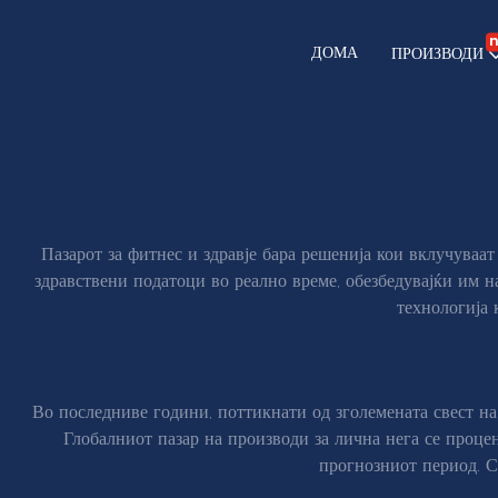
ДОМА
ПРОИЗВОДИ
Пазарот за фитнес и здравје бара решенија кои вклучуваа
здравствени податоци во реално време, обезбедувајќи им н
технологија 
Во последниве години, поттикнати од зголемената свест на
Глобалниот пазар на производи за лична нега се проц
прогнозниот период. С