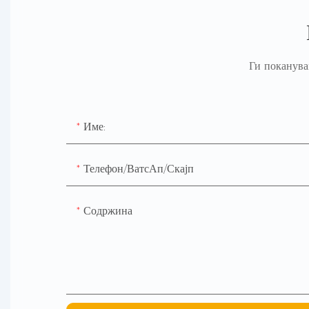
Ги поканува
Име:
Телефон/ВатсАп/Скајп
Содржина