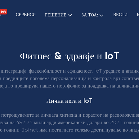
new
СЕРВИСИ
ВЕСТИ
РЕШЕНИЕ
ЗА ТОА:
Фитнес & здравје и IoT
т интеграција, флексибилност и ефикасност. IoT уредите и апл
а поединците поголема персонализација и контрола врз сопстве
која го проширува нашето портфолио за поддршка на апликации
Лична нега и IoT
 потрошувачите за личната хигиена и порастот на расположливи
енува на 482,75 милијарди американски долари во 2021 година
о години, Joinet има постигнато големо достигнување во индус