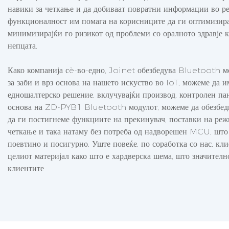
навики за четкање и да добиваат повратни информации во ре
функционалност им помага на корисниците да ги оптимизираа
минимизирајќи го ризикот од проблеми со оралното здравје к
непцата.
Како компанија сè-во-едно, Joinet обезбедува Bluetooth м
за заби и врз основа на нашето искуство во IoT, можеме да
едношалтерско решение, вклучувајќи производ, контролен пан
основа на ZD-PYB1 Bluetooth модулот, можеме да обезбе
да ги постигнеме функциите на прекинувач, поставки на реж
четкање и така натаму без потреба од надворешен MCU, што 
поевтино и посигурно. Уште повеќе, по соработка со нас, кл
целиот материјал како што е хардверска шема, што значителн
клиентите