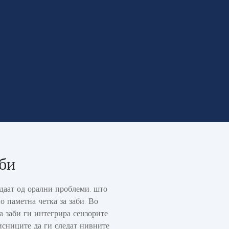
аби
даат од орални проблеми, што
о паметна четка за заби. Во
за заби ги интегрира сензорите
исниците да ги следат нивните