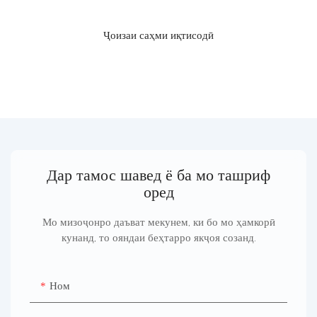
Ҷоизаи саҳми иқтисодӣ
Дар тамос шавед ё ба мо ташриф
оред
Мо мизоҷонро даъват мекунем, ки бо мо ҳамкорӣ
кунанд, то ояндаи беҳтарро якҷоя созанд.
Ном