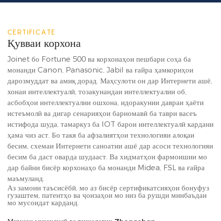
CERTIFICATE
Қувваи корхона
Joinet бо Fortune 500 ва корхонаҳои пешбари соҳа ба
монанди Canon, Panasonic, Jabil ва ғайра ҳамкориҳои
дарозмуддат ва амиқ дорад. Маҳсулоти он дар Интернети ашё,
хонаи интеллектуалӣ, тозакунандаи интеллектуалии об,
асбобҳои интеллектуалии ошхона, идоракунии давраи ҳаёти
истеъмолӣ ва дигар сенарияҳои барномавӣ ба таври васеъ
истифода шуда, тамаркуз ба IOT барои интеллектуалӣ кардани
ҳама чиз аст. Бо такя ба афзалиятҳои технологияи алоқаи
бесим, схемаи Интернети саноатии ашё дар асоси технологияи
бесим ба даст оварда шудааст. Ва хидматҳои фармоишии мо
дар байни бисёр корхонаҳо ба монанди Midea, FSL ва ғайра
маъмуланд.
Аз замони таъсисёбӣ, мо аз бисёр сертификатсияҳои бонуфуз
гузаштем, патентҳо ва ҷоизаҳои мо низ ба рушди минбаъдаи
мо мусоидат карданд.