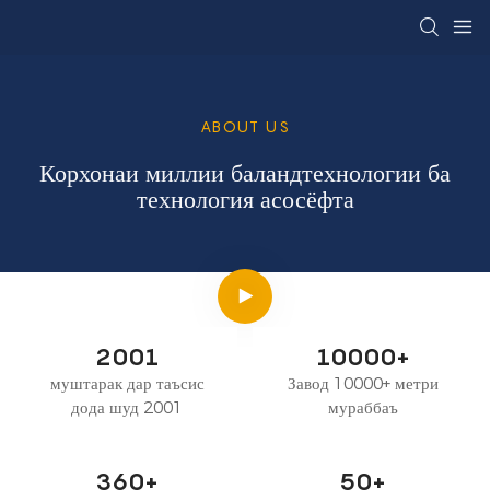
ABOUT US
Корхонаи миллии баландтехнологии ба
технология асосёфта
2001
10000+
муштарак дар таъсис
Завод 10000+ метри
дода шуд 2001
мураббаъ
360+
50+