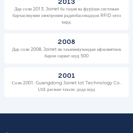
2013
Дар соли 2013, Joinet ба таҳия ва фурӯши системаи
барчаспкунии электронии радиобасомадҳои RFID оғоз
кард.
2008
Дар соли 2008, Joinet як таъминкунандаи афзалиятнок
барои сарват шуд 500
2001
Соли 2001, Guangdong Joinet Iot Technology Co.,
Ltd. расман таъсис дода шуд