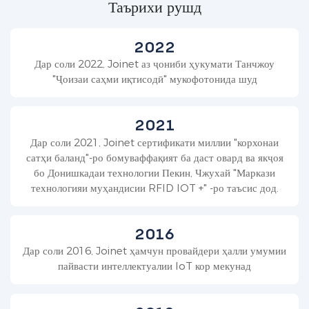
Таърихи рушд
2022
Дар соли 2022, Joinet аз ҷониби ҳукумати Танчжоу
"Ҷоизаи саҳми иқтисодӣ" мукофотонида шуд
2021
Дар соли 2021, Joinet сертификати миллии "корхонаи
сатҳи баланд"-ро бомуваффақият ба даст овард ва якҷоя
бо Донишкадаи технологии Пекин, Чжухай "Маркази
технологияи муҳандисии RFID IOT +" -ро таъсис дод.
2016
Дар соли 2016, Joinet ҳамчун провайдери ҳалли умумии
пайвасти интеллектуалии IoT кор мекунад