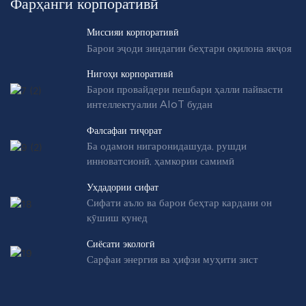
Фарҳанги корпоративӣ
Миссияи корпоративӣ
Барои эҷоди зиндагии беҳтари оқилона якҷоя
Нигоҳи корпоративӣ
Барои провайдери пешбари ҳалли пайвасти
интеллектуалии AIoT будан
Фалсафаи тиҷорат
Ба одамон нигаронидашуда, рушди
инноватсионӣ, ҳамкории самимӣ
Ухдадории сифат
Сифати аъло ва барои беҳтар кардани он
кӯшиш кунед
Сиёсати экологӣ
Сарфаи энергия ва ҳифзи муҳити зист