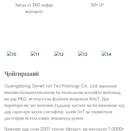
Зиёда аз 360 нафар
50+ IP
коргарон
Ҷойгиршавӣ
Guangdong Joinet Iot Technology Co., Ltd. корхонаи
миллии баландтехнологии ба технология асосёфта мебошад,
ки дар Р&D, истеҳсол ва фурӯши модулҳои AIoT. Дар
баробари ин, мо инчунин ӯҳдадор ҳастем, ки ба мизоҷони худ
дар саросари ҷаҳон сахтафзор, ҳалли IoT ва хидматҳои
дастгирии истеҳсолиро пешниҳод кунем.
Ҷамъият дар соли 2001 таъсис ёфтааст, ки масоҳати 1,0000+