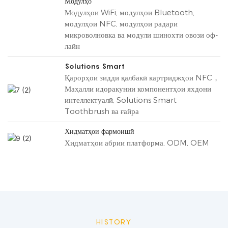
Модулҳо
Модулҳои WiFi, модулҳои Bluetooth,
модулҳои NFC, модулҳои радари
микроволновка ва модули шинохти овози оф-
лайн
Solutions Smart
Қарорҳои зидди қалбакӣ картриджҳои NFC，
Маҳалли идоракунии компонентҳои яхдони
интеллектуалӣ, Solutions Smart
Toothbrush ва ғайра
Хидматҳои фармоишӣ
Хидматҳои абрии платформа, ODM, OEM
HISTORY