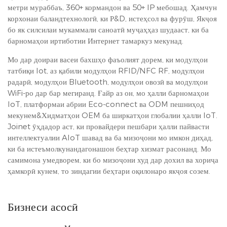
метри мураббаъ, 360+ кормандон ва 50+ IP мебошад. Ҳамчун
корхонаи баландтехнологӣ, ки Р&D, истеҳсол ва фурӯш, Якҷоя
бо як силсилаи мукаммали саноатӣ муҷаҳҳаз шудааст, ки ба
барномаҳои иртиботии Интернет тамаркуз мекунад.
Мо дар доираи васеи бахшҳо фаъолият дорем, ки модулҳои
татбиқи Iot, аз қабили модулҳои RFID/NFC RF, модулҳои
радарӣ, модулҳои Bluetooth, модулҳои овозӣ ва модулҳои
WiFi-ро дар бар мегиранд. Ғайр аз он, мо ҳалли барномаҳои
IoT, платформаи абрии Eco-connect ва ODM пешниҳод
мекунем&Хидматҳои OEM ба ширкатҳои глобалии ҳалли IoT.
Joinet ӯҳдадор аст, ки провайдери пешбари ҳалли пайвасти
интеллектуалии AIoT шавад ва ба мизоҷони мо имкон диҳад,
ки ба истеъмолкунандагонашон беҳтар хизмат расонанд. Мо
самимона умедворем, ки бо мизоҷони худ дар дохил ва хориҷа
ҳамкорӣ кунем, то зиндагии беҳтари оқилонаро якҷоя созем.
Бизнеси асосӣ