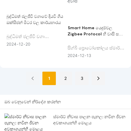
සඳහා ජනප්රිය තේරීමක් බවට
පත් කරයි. මෙන්න KNX
පද්ධතිවල ප්රධාන වාසි
බුද්ධිමත් ජලජීවී වගාවේ දියවී ගිය
කිහිපයක්
ඔක්සිජන් මීටර වල කාර්යභාරය
Smart Home යෙදුම්වල
Zigbee Protocol හි වාසි සහ
බුද්ධිමත් ජලජීවී වගා
අවාසි
ක්ෂේත්රයේ, දියවී ඇති
2024
12
20
සිග්බී ප්‍රොටෝකෝලය ස්මාර්ට්
ඔක්සිජන් මීටර් තීරණාත්මක
හෝම් තාක්‍ෂණ ක්ෂේත්‍රයට
කාර්යභාරයක් ඉටු කරයි. ජලජ
2024
12
13
සැලකිය යුතු බලපෑමක් ඇති
ජීවීන්ගේ පැවැත්මට සහ
කර ඇත. කෙසේ වෙතත්, එය
වර්ධනයට ප්‍රමාණවත් ලෙස
වාසි සහ අවාසි යන දෙකම
දියවී ඇති ඔක්සිජන් අත්‍යවශ්‍ය
1
2
3
සමඟ පැමිණේ.
වේ.
ඔබ වෙනුවෙන් නිර්දේශ කරන්න
ස්මාර්ට් නිවාස පාලන පැනල: නවීන ජීවන
අවකාශයන්හි මොළය