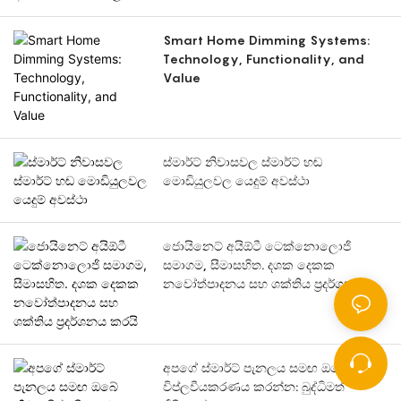
Smart Home Dimming Systems:
Technology, Functionality, and
Value
ස්මාර්ට් නිවාසවල ස්මාර්ට් හඬ
මොඩියුලවල යෙදුම් අවස්ථා
ජොයිනෙට් අයිඕටී ටෙක්නොලොජි
සමාගම, සීමාසහිත. දශක දෙකක
නවෝත්පාදනය සහ ශක්තිය ප්‍රදර්ශනය
කරයි
අපගේ ස්මාර්ට් පැනලය සමඟ ඔබේ නිවස
විප්ලවීයකරණය කරන්න: බුද්ධිමත්