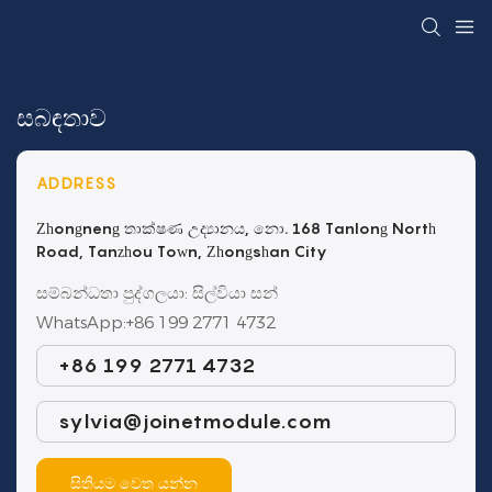
සබඳතාව
ADDRESS
Zhongneng තාක්ෂණ උද්‍යානය, නො. 168 Tanlong North
Road, Tanzhou Town, Zhongshan City
සම්බන්ධතා පුද්ගලයා: සිල්වියා සන්
WhatsApp:+86 199 2771 4732
+86 199 2771 4732
sylvia@joinetmodule.com
සිතියම වෙත යන්න