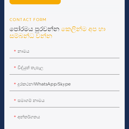
CONTACT FORM
පෝරමය පුරවන්න
කෙලින්ම අප හා
සම්බන්ධ වන්න
නාමය
විද්යුත් තැපෑල
දුරකථන/WhatsApp/Skype
සමාගම් නාමය
අන්තර්ගතය