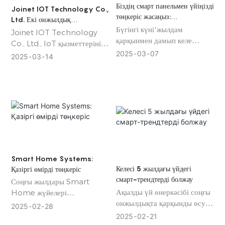
control of home devices a
technology, connectivity,
Біздің смарт панельмен үйіңізді
Joinet IOT Technology Co.,
seamless and natural
operational modes, and
төңкеріс жасаңыз:
Ltd. Екі онжылдық
experience.
long-term benefits.
интеллектуалды өмірдің
Бүгінгі күні’жылдам
инновациялар мен күшті
Joinet IOT Technology
болашағы
қарқынмен дамып келе
көрсетеді
Co., Ltd., IoT қызметтерінің
жатқан әлем, ыңғайлылық,
2025
03
07
жетекші өндірушісі, өзінің
2025
03
14
тиімділік және байланыс енді
20 жылдық жауынгерлік
сән-салтанат емес—
технология жинақтауын
олар’қайта қажеттіліктер.
мақтанышпен атап өтеді, бұл
Бұл’неге біз’таныстыруға
саланың пионері ретіндегі
қуаныштымыз
позициясын нығайтады. 10
Смарт панель
000 шаршы метрден асатын
, заманауи, интеллектуалды
кең нысаны және 360-тан
өмір сүрудің соңғы шешімі.
астам білікті мамандардан
Сіздің өмір салтыңызға
тұратын арнайы командасы
Smart Home Systems:
кедергісіз біріктіру үшін
бар Joinet дүние жүзіндегі
Келесі 5 жылдағы үйдегі
Қазіргі өмірді төңкеріс
жасалған Smart Panel жай
клиенттерге озық IoT
смарт-трендтерді болжау
Соңғы жылдары Smart
ғана құрылғы емес; ол’смарт
модульдерін, шешімдерін
Ақылды үй өнеркәсібі соңғы
Home жүйелері
үйіңіздің жүрегі
және теңшелген қызметтерін
онжылдықта қарқынды өсуді
трансформациялық
2025
02
28
жеткізуді жалғастыруда.
бастан өткерді, технология
технология ретінде пайда
2025
02
21