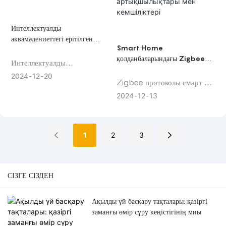
таңдау жасайды. KNX
жүйелерінің кейбір негізгі
артықшылықтары
Интеллектуалды
аквамәдениеттегі ерітілген
Smart Home
оттегі өлшегіштерінің рөлі
қолданбаларындағы Zigbee
Интеллектуалды
протоколының
аквакультура саласында
2024
12
20
артықшылықтары мен
Zigbee протоколы смарт үй
ерітілген оттегі өлшегіштері
кемшіліктері
технологиясы саласына
шешуші рөл атқарады. Су
2024
12
13
айтарлықтай әсер етті.
организмдерінің тіршілігі
Дегенмен, оның пайдасы да,
мен өсуі үшін жеткілікті
кемшіліктері де бар.
еріген оттегі өте маңызды.
1
2
3
СІЗГЕ СІЗДЕН
Ақылды үй басқару тақталары: қазіргі
заманғы өмір сүру кеңістігінің миы