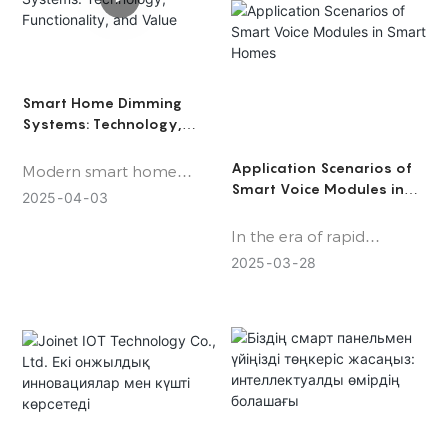
жайлылық пен ақылды
функционалдылықты
энергияны үнемдеу, жыл
біріктіріп,
бойы.
пайдаланушылардың
жарықтандыру, қауіпсіздік,
Smart Home Dimming
климат және ойын-сауық
Systems: Technology,
жүйелерімен өзара
Functionality, and Value
әрекеттесу жолын өзгертеді.
Application Scenarios of
Modern smart home
Smart Voice Modules in
dimming systems
2025
04
03
Smart Homes
revolutionize lighting
In the era of rapid
control by merging
development of smart
advanced technology
2025
03
28
homes, smart voice
with user-centric design.
modules have emerged
These systems
as a key factor in
dynamically adjust
enhancing daily
brightness to enhance
convenience. These
comfort, reduce energy
modules break free from
consumption, and adapt
traditional operation
to diverse lifestyles. Below,
constraints, making the
we explore their core