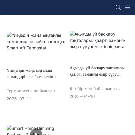
Ақылды үй басқару тақталары:
Үйіңіздің жаңа ыңғайлы
қазіргі заманғы өмір сүру
командиріне сәйкес келіңіз:
кеңістігінің миы
Smart Aft Termostat
Бір-бірімен байланысты
Термостатты шайқастан
құрылғылар дәуірінде смарт
2025
04
16
шаршадыңыз ба? Климаттық
2025
07
11
үй басқару панельдері
климатты бақылауға қош
автоматтандырылған
келдіңіз. Біздің Smart Air
орталарды басқарудың
кондиционері термостат’t
орталық хабы ретінде пайда
Қабырғада теру – ол’Сіздің
болды. Бұл интуитивті
ақылды серіктесіңіз керемет
интерфейстер эстетика мен