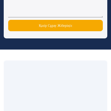
Қазір Сұрау Жіберіңіз