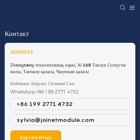
Контакт
ADDRESS
Zhongneng технологиялық паркі, № 168 Танлун Солтүстік
жолы, Танчжоу қаласы, Чжуншан қаласы
Байланыс беруші: Сильвия Сан
WhatsApp:+86 199 2771 4732
+86 199 2771 4732
sylvia@joinetmodule.com
Картаға Өтіңіз