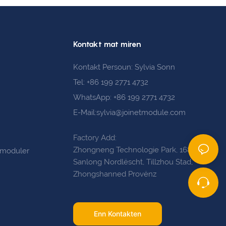
Kontakt mat miren
Kontakt Persoun: Sylvia Sonn
Tel: +86 199 2771 4732
WhatsApp: +86 199 2771 4732
E-Mail:sylvia@joinetmodule.com
Factory Add:
Zhongneng Technologie Park, 168
smoduler
Sanlong Nordlëscht, Tillzhou Stad,
Zhongshanned Provënz
Enn Kontakten