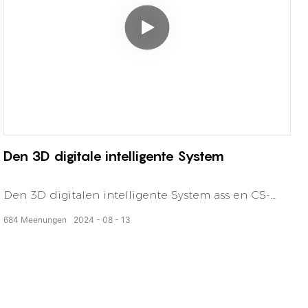
Den 3D digitale intelligente System
Den 3D digitalen intelligente System ass en CS-
baséiert intelligenten
684
Meenungen
2024
08
13
Fabréckvisualiséierungssystem op der Unreal
Engine gebaut 5 Den 3D digitalen intelligente
System ass en CS-baséiert intelligenten
Fabréckvisualiséierungssystem op der Unreal
Engine gebaut 5 Et iwwerschreift traditionell ERP