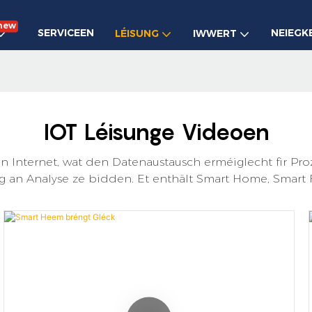
new
SERVICEEN
NEIEGK
LÉISUNG
IWWERT
IOT Léisunge Videoen
 Internet, wat den Datenaustausch erméiglecht fir Proze
an Analyse ze bidden. Et enthält Smart Home, Smart Fac