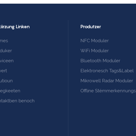
Systemer an allen Aspekter, bréngt ERP an d'3D
Ära.
iirzung Linken
Produtzer
mes
NFC Moduler
oduker
WiFi Moduler
viceen
Bluetooth Moduler
ert
Elektronesch Tags&Label
utioun
Mikrowell Radar Moduler
iegkeeten
Offline Stëmmerkennung
ntaktben benoch