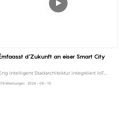
Ëmfaasst d'Zukunft an eiser Smart City
Eng intelligent Stadarchitektur integréiert IoT,
Datenanalyse a verbonne Infrastruktur fir urban
679
Meenungen
2024
09
10
Nohaltegkeet, Biergerservicer an effizient
Ressourcemanagement ze verbesseren.