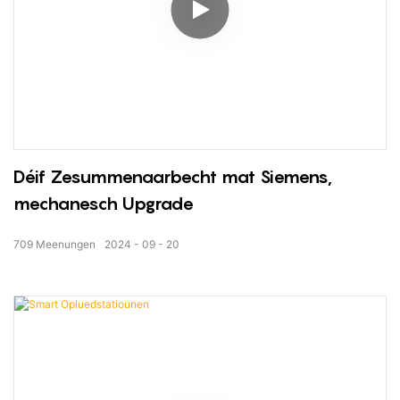
Déif Zesummenaarbecht mat Siemens,
mechanesch Upgrade
709
Meenungen
2024
09
20