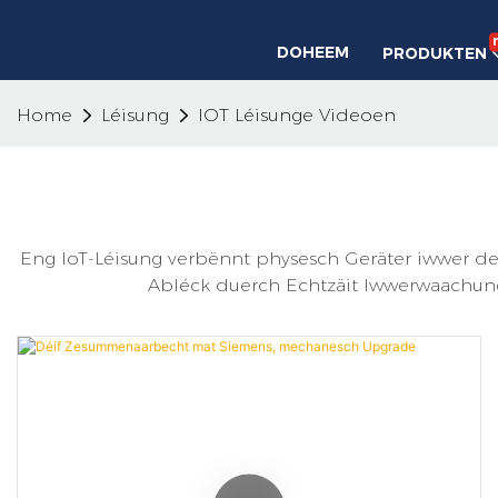
DOHEEM
PRODUKTEN
Home
Léisung
IOT Léisunge Videoen
Eng IoT-Léisung verbënnt physesch Geräter iwwer den
Abléck duerch Echtzäit Iwwerwaachung 