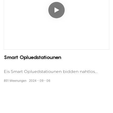
Smart Opluedstatiounen
Eis Smart Opluedstatiounen bidden nahtlos,
effizient EV Opluedléisungen mat Echtzäit
851
Meenungen
2024
09
06
Iwwerwaachung, einfachen Zougang an nohalteg
Energiemanagement fir eng méi propper Zukunft.