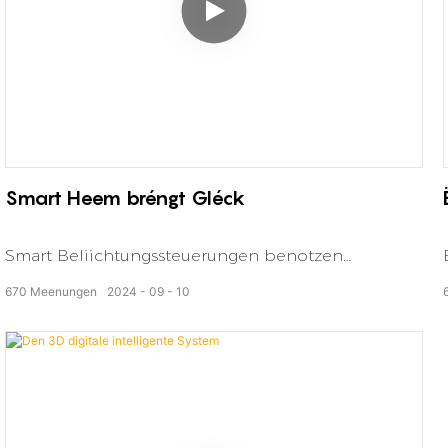
Smart Heem bréngt Gléck
Smart Beliichtungssteuerungen benotzen
Sensoren an automatiséiert Systemer fir
670
Meenungen
2024
09
10
d'Beliichtung unzepassen op Basis vun der
Besetzung an Ëmgéigendbedéngungen, Energie
spueren an d'Ambiance a béid kommerziellen a
Wunn-Astellungen verbesseren.