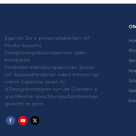
Ofk
Egal ob Dir e personaliséierten IoT-
Ho
Modul braucht,
Pr
Designintegratiounsservicer oder
komplette
Ser
Produktentwécklungsservicer, Joinet
Iww
IoT Apparathersteller wäert ëmmer op
Sol
intern Expertise zéien fir
d'Designkonzepter vun de Clienten a
Ne
spezifesche Leeschtungsufuerderunge
Ko
gerecht ze ginn.