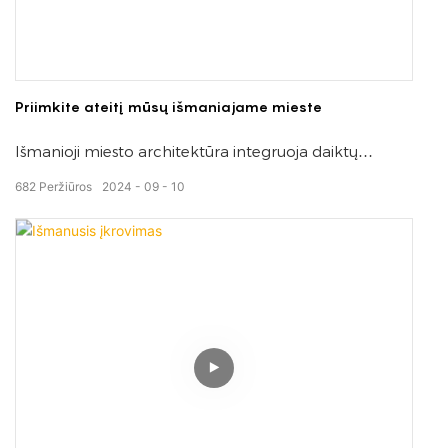
Priimkite ateitį mūsų išmaniajame mieste
Išmanioji miesto architektūra integruoja daiktų
internetą, duomenų analizę ir prijungtą infrastruktūrą,
682
Peržiūros
2024
09
10
kad pagerintų miesto tvarumą, paslaugas piliečiams ir
efektyvų išteklių valdymą.