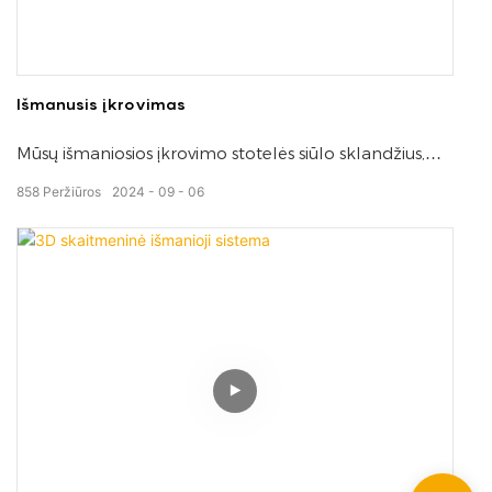
Išmanusis įkrovimas
Mūsų išmaniosios įkrovimo stotelės siūlo sklandžius,
efektyvius elektromobilių įkrovimo sprendimus su
858
Peržiūros
2024
09
06
stebėjimu realiuoju laiku, lengvą prieigą ir tvarų
energijos valdymą švaresnei ateičiai.