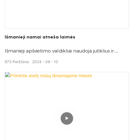
Išmanieji namai atneša laimės
Išmanieji apšvietimo valdikliai naudoja jutiklius ir
automatines sistemas apšvietimui reguliuoti pagal
673
Peržiūros
2024
09
10
užimtumą ir aplinkos sąlygas, taupydami energiją ir
pagerindami atmosferą tiek komercinėse, tiek
gyvenamosiose patalpose.