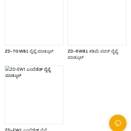
ZD-TGWB1 ವೈಫೈ ಮಾಡ್ಯೂಲ್
ZD-RWB1 ಕಡಿಮೆ ಪವರ್ ವೈಫೈ
ಮಾಡ್ಯೂಲ್
ZD-EW1 ಎಂಬೆಡೆಡ್ ವೈಫೈ