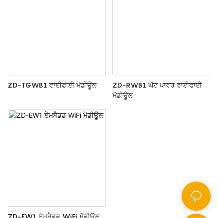
ZD-TGWB1 ਵਾਈਫਾਈ ਮੋਡੀਊਲ
ZD-RWB1 ਘੱਟ ਪਾਵਰ ਵਾਈਫਾਈ
ਮੋਡੀਊਲ
ZD-EW1 ਏਮਬੈਡਡ WiFi ਮੋਡੀਊਲ