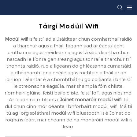
Táirgí Modúil Wifi
Modúl wifi
is feistí iad a úsáidtear chun comharthaí raidió
a tharchur agus a fháil, tagann siad ar éagsúlacht
cruthanna agus méideanna agus tá siad deartha chun
nascadh le líonra gan sreang agus sonraí a tharchur trí
thonnta raidió, rud a ligeann do ghléasanna cumarsáid
a dhéanamh lena chéile agus rochtain a fháil ar an
idirlíon. Déantar é a chomhtháthú go coitianta i bhfeistí
leictreonacha éagsúla, mar shampla fóin chliste,
ríomhairí glúine, feistí baile cliste, feistí IoT, agus níos mó.
Ar feadh na mblianta,
Joinet monaróir modúl wifi
Tá
dul chun cinn mór déanta i bhforbairt modúil wifi. Má tá
tú ag lorg soláthraí modúl wifi bluetooth, is é Joinet do
rogha is fearr, mar cheann de na monaróirí modúl wifi is
fearr