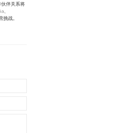
作伙伴关系将
a、
营挑战。