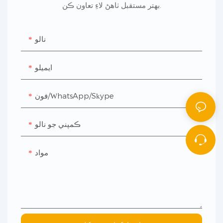
بهتر مستقبل ٺاهڻ لاءِ تعاون ڪن.
نالو
ايميلو
فون/WhatsApp/Skype
ڪمپني جو نالو
مواد