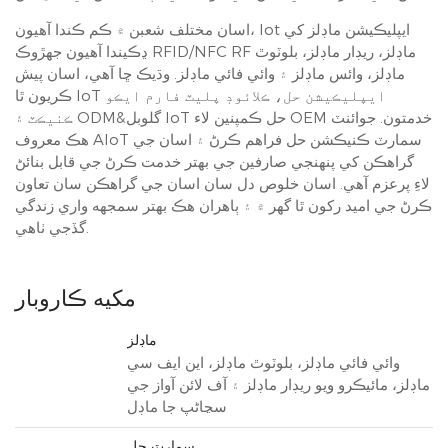
اسان مختلف شعبن ۾ ڪم ڪندا آهيون، Iot ايپليڪيشن ماڊلز کي
ڍڪيندا آهيون جهڙوڪ RFID/NFC RF ماڊلز، ريڊار ماڊلز، بلوٽوٿ
ماڊلز، وائس ماڊلز ۽ وائي فائي ماڊلز. وڌيڪ ڇا آهي، اسان پيش
ڪريون ٿا IoT ايپليڪيشن حل، ڪلائوڊ پليٽ فارم ايڪو
ڪنيڪٽ ۽ ODM&گلوبل IoT حل ڪمپنين لاء OEM خدمتون. جوائنٽ
هڪ معروف AIoT سمارٽ ڪنيڪشن حل فراهم ڪرڻ ۽ اسان جي
گراهڪن کي پنهنجي صارفين جي بهتر خدمت ڪرڻ جي قابل بنائڻ
لاءِ پرعزم آهي. اسان خلوص دل سان اسان جي گراهڪن سان تعاون
ڪرڻ جي اميد رکون ٿا گهر ۾ ۽ ٻاهران هڪ بهتر سمجهه واري زندگي
گڏجي ٺاهي.
مکيه ڪاروبار
ماڊلز
وائي فائي ماڊلز، بلوٽوٿ ماڊلز، اين ايف سي
ماڊلز، مائيڪرو ويو ريڊار ماڊلز ۽ آف لائن آواز جي
سڃاڻپ جا ماڊل
سمارٽ حل