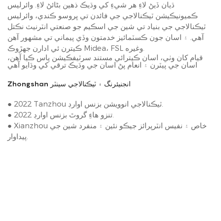
ڌيان ڏيڻ لاءِ هر شيءِ کي وڌيڪ ذهين بڻائڻ لاءِ. وائرليس
ڪميونيڪيشن ٽيڪنالاجي جي فائدن تي ڀروسو ڪندي، وائرليس
ٽيڪنالاجي جي بنياد تي شين جي اسڪيم جو صنعتي انٽرنيٽ نڪتل
آهي. ۽ اسان جون ڪسٽمائيز خدمتون وڏي پيماني تي مشهور آهن
ڪيترن ئي ادارن جهڙوڪ Midea، FSL وغيره.
قيام کان وٺي، اسان ڪيترائي مستند سرٽيفڪيشن پاس ڪيا آهن،
اسان جي پيٽرن ۽ انعام پڻ اسان جي وڌيڪ ترقي کي وڌايو آهي
Zhongshan انجنيئرنگ ۽ ٽيڪنالاجي سينٽر
● 2022 Tanzhou ٽيڪنالاجي انوويشن بزنس اوارڊ.
● 2022 تنزو هاءِ گروٿ بزنس اوارڊ.
● Xianzhou خاص ۽ نفيس انٽرپرائز جيڪو نئين ۽ منفرد شين جي
پيداوار.