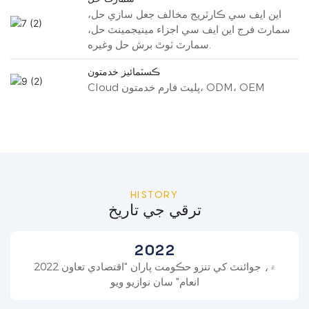
اين ايف سي ڪارٽريج مخالف جعل سازي حل،
سمارٽ فرج اين ايف سي اجزاء مينيجمينٽ حل،
سمارٽ ٽوٿ برش حل وغيره.
ڪسٽمائيز خدمتون
Cloud پليٽ فارم خدمتون، ODM، OEM
HISTORY
ترقي جي تاريخ
2022
2022 ۾، جوائنٽ کي تنزو حڪومت پاران "اقتصادي تعاون
انعام" سان نوازيو ويو