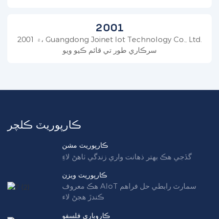
2001
2001 ۾، Guangdong Joinet Iot Technology Co., Ltd.
سرڪاري طور تي قائم ڪيو ويو
ڪارپوريٽ ڪلچر
ڪارپوريٽ مشن
گڏجي هڪ بهتر ذهانت واري زندگي ٺاهڻ لاءِ
ڪارپوريٽ ويزن
هڪ معروف AIoT سمارٽ رابطي حل فراهم
ڪندڙ هجڻ لاء
ڪاروباري فلسفو