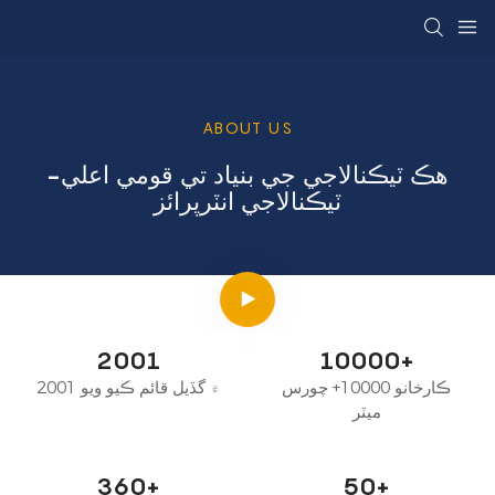
ABOUT US
هڪ ٽيڪنالاجي جي بنياد تي قومي اعلي-
ٽيڪنالاجي انٽرپرائز
2001
10000+
ڪارخانو 10000+ چورس
۾ گڏيل قائم ڪيو ويو 2001
ميٽر
360+
50+