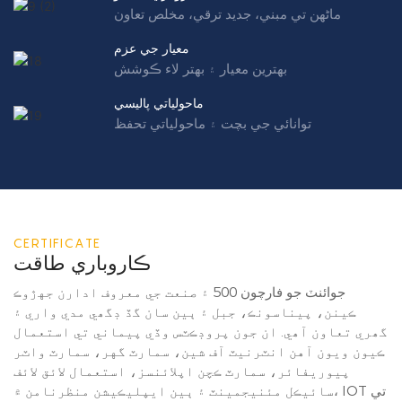
ماڻهن تي مبني، جديد ترقي، مخلص تعاون
معيار جي عزم
بهترين معيار ۽ بهتر لاء ڪوشش
ماحولياتي پاليسي
توانائي جي بچت ۽ ماحولياتي تحفظ
CERTIFICATE
ڪاروباري طاقت
جوائنٽ جو فارچون 500 ۽ صنعت جي معروف ادارن جهڙوڪ
ڪينن، پيناسونڪ، جبل ۽ ٻين سان گڏ ڊگھي مدي واري ۽
گھري تعاون آھي. ان جون پروڊڪٽس وڏي پيماني تي استعمال
ڪيون ويون آهن انٽرنيٽ آف شين، سمارٽ گهر، سمارٽ واٽر
پيوريفائر، سمارٽ ڪچن اپلائنسز، استعمال لائق لائف
سائيڪل مئنيجمينٽ ۽ ٻين ايپليڪيشن منظرنامن ۾، IOT تي