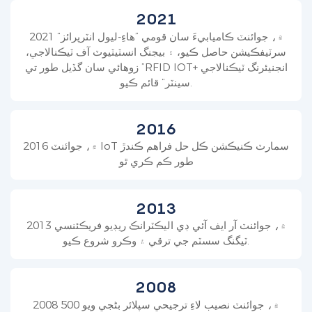
2021
2021 ۾، جوائنٽ ڪاميابيءَ سان قومي ”هاءِ-ليول انٽرپرائز“
سرٽيفڪيشن حاصل ڪيو، ۽ بيجنگ انسٽيٽيوٽ آف ٽيڪنالاجي،
زوهائي سان گڏيل طور تي ”RFID IOT+ انجنيئرنگ ٽيڪنالاجي
سينٽر“ قائم ڪيو.
2016
2016 ۾، جوائنٽ IoT سمارٽ ڪنيڪشن ڪل حل فراهم ڪندڙ
طور ڪم ڪري ٿو
2013
2013 ۾، جوائنٽ آر ايف آئي ڊي اليڪٽرانڪ ريڊيو فريڪئنسي
ٽيگنگ سسٽم جي ترقي ۽ وڪرو شروع ڪيو.
2008
2008 ۾، جوائنٽ نصيب لاءِ ترجيحي سپلائر بڻجي ويو 500