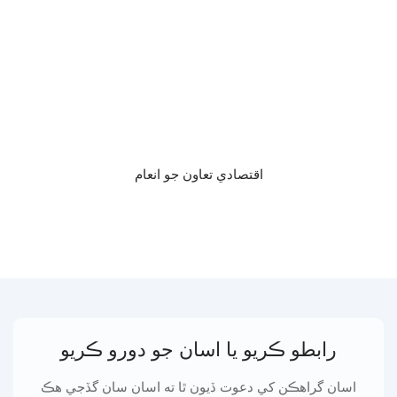
اقتصادي تعاون جو انعام
رابطو ڪريو يا اسان جو دورو ڪريو
اسان گراهڪن کي دعوت ڏيون ٿا ته اسان سان گڏجي هڪ