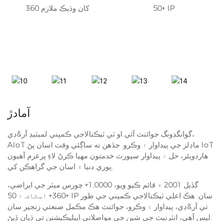
50+ IP
360 کان وڌيڪ ملازم
آمادڙ
گوانگڊونگ جوائنٽ آئي او ٽي ٽيڪنالاجي ڪمپني لميٽيڊ آر&ڊي،
AIoT ماڊلز جي پيداوار ۽ وڪرو. جڏهن ته ساڳئي وقت اسان پڻ IoT
هارڊويئر، حل ۽ پيداوار سپورٽ خدمتون مهيا ڪرڻ لاءِ پرعزم آهيون
پوري دنيا ۾ اسان جي گراهڪن کي.
گڏيل 2001 ۾ قائم ڪيو ويو، 1,0000+ چورس ميٽر جي ايراضي،
360+ اسٽاف ۽ 50+ IP سان. هڪ اعلي ٽيڪنالاجي ڪمپني جي طور
تي آر&ڊي، پيداوار ۽ وڪرو، جوائنٽ هڪ مڪمل صنعتي زنجير سان
ليس آهي، انٽرنيٽ جي شين جي مواصلاتي ايپليڪيشنن تي ڌيان ڏيڻ.