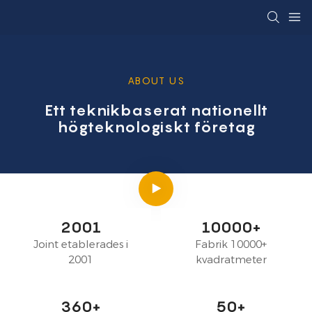
ABOUT US
Ett teknikbaserat nationellt
högteknologiskt företag
2001
10000+
Joint etablerades i
Fabrik 10000+
2001
kvadratmeter
360+
50+