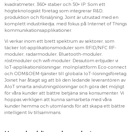
kvadratmeter, 360+ staber och 50+ IP. Som ett
högteknologiskt företag som integrerar R&D,
produktion och försäljning, Joint är utrustad med en
komplett industrikedja, med fokus på Internet of Things
kommunikationsapplikationer.
Vi verkar inom ett brett spektrum av sektorer, som
täcker Iot-applikationsmoduler som RFID/NFC RF-
moduler, radarmoduler, Bluetooth-moduler,
röstmoduler och wifi-moduler. Dessutom erbjuder vi
IoT-applikationslösningar, molnplattform Eco-connect
och ODM&OEM-tjänster till globala IoT-lösningsföretag.
Joinet har åtagit sig att bli den ledande leverantören av
AIoT smarta anslutningslösningar och göra det möjligt
för våra kunder att bättre betjäna sina konsumenter. Vi
hoppas verkligen att kunna samarbeta med våra
kunder hemma och utomlands för att skapa ett bättre
intelligent liv tillsammans.