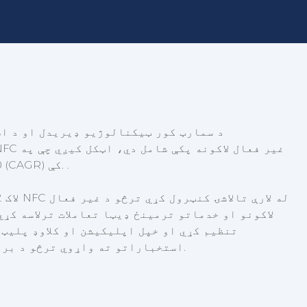
د سمارټ کور ټیکنالوژیو ډیریدل او د اس
2020 کې له 1.2 ملیارد ډالرو څخه تر 2025 پورې 4.2 ملیارد ډالرو ته وده ورکړي، د 27.9٪ جامع کلنۍ ودې کچه (CAGR) کې. .
لاکونو او خدماتو ترمینځ ډیټا تعاملات ترلاسه کړي
تنظیم کړي او خپل اپلیکیشن او کلاوډ پلیټ 
استخباراتو کچه ښه کړي او د بلوتوث استخباراتو کارول NFC استخباراتو ته واړوي ترڅو د بریښنا پرته د هوښیار انلاک کولو وزې ترلاسه کړي.