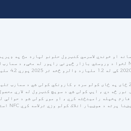
انه او خوندي لاسرسي کنټرول حلونو لپاره مخ په ډیریدو
. نور څه دي ، ایپ کولی شي د سویچ کنټرول له لارې محص
فارم پخپله رامینځته کړي ، او موږ کولی شو د حوالې ل