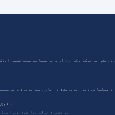
د عملیاتي دندې مدیریت؛ د اجازې پیژندنه؛ د بې سیمه
دقیق 
په بشپړه توګه تړل شوی ډیزاین؛ 