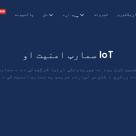
ew
ړيکلوری
خبرونه
پالنېونه
په اړه_
حل
سمارټ امنیت او IoT
مین کول یوه نه هیریدونکې اړتیا ګرځیدلې ده. د سمار