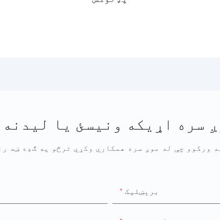
ږ سره اړیکه ونیسئ یا لیدنه 
برېښليک