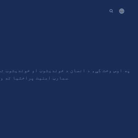
ا
په اوس وخت کې، د انسان د خوندیتوب او خوندیتوب تض
سمارټ امنیت پراختیا ته وده ورکړې. د کلونو لپاره، جوینټ په سمارټ امنیت کې د حلونو غوره کولو ته ژمن دی.