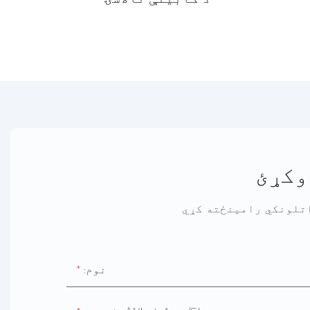
وکړئ
:نوم