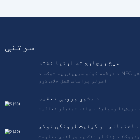
سوتنې
هیڅ ریچارج ته اړتیا نشته
د ترلاسه کولو سرچینې په توګه د NFC ټاګ پلي کړئ ، د آپریټرونو پیرودونکي د کوچني لیږدونکي په توګه وکاروئ او د بریښنایی مقناطیسي انډکشن
اصولو پراساس قفل خلاص کړئ
د بشپړ پروسې تعقیب
 بریښنا رسولو؛ د چلند ثبتولو فعالیت
ساختماني او کیفیت لرونکي توکي
پنروک؛ د زنګ او زنګ په وړاندې مقاومت