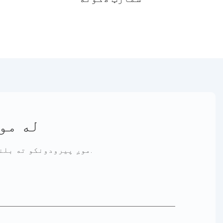
له مو
موږ پیرودونکو ته بلنه ورکوو چې له موږ سره همکاري وکړي ترڅو په ګډه ښه راتلونکي رامینځته کړي.