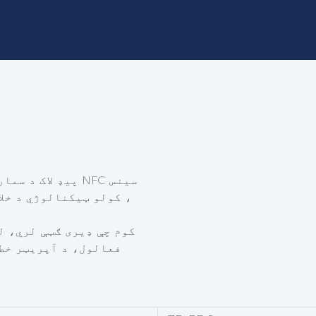
کولو ټیکنالوژي د خلاصیدو سیګنالونه لیږدوي او د خلاصولو ځواک چمتو کوي ،
کوم چې ډیری ګټې لري، ل
فعالول، د آپریټر خطر