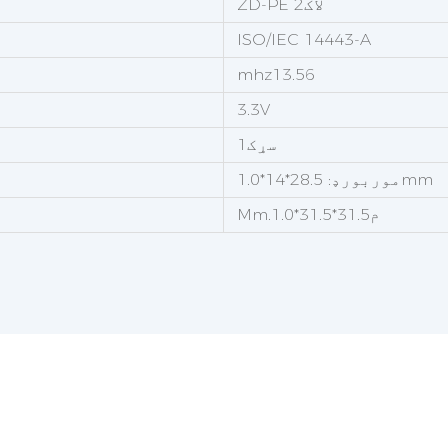
ZD-PE لاک2
ISO/IEC 14443-A
mhz13.56
3.3V
سړک1
موربورډ: 28.5*14*1.0mm
Mm.م31.5*31.5*1.0