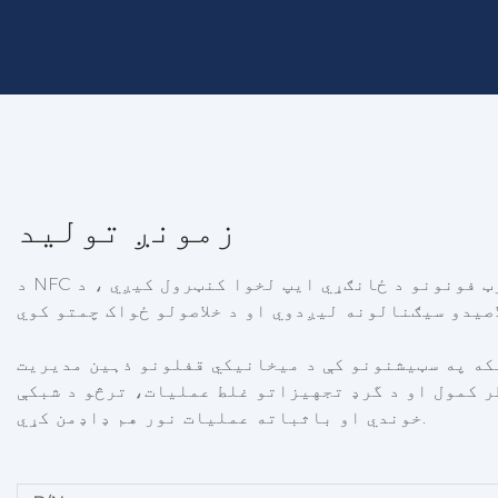
زمونږ تولید
د NFC پیډ لاک د سمارټ فونونو د ځانګړي ایپ لخوا کنټرول کیږي ، د NFC سینس
که په سټیشنونو کې د میخانیکي قفلونو ذہین مدیریت
 کمول او د گرډ تجهیزاتو غلط عملیات، ترڅو د شبکې
خوندي او باثباته عملیات نور هم ډاډمن کړي.