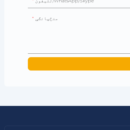
تلیفون/WhatsApp/Skype
منځپانګې