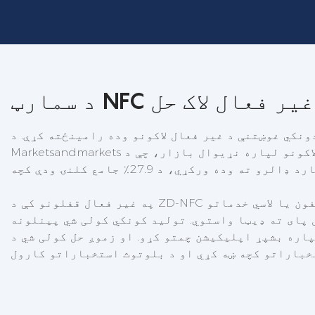
د سمارټ NFC غیر فعال لاک حل
نکي غوښتنې د غیر فعال لاکونو وده رامینځته کړې. د
Marketsandmarkets لخوا د وروستي بازار څیړنې راپور له مخې، د سمارټ لاکونو لپاره نړیوال بازار، چې د NFC غیر فعال لاکونه پکې شامل دي، اټکل کیږي چې په
په غیر فعال قفلونو کې د ZD-NFC لاک 2 ځای په ځای کولو سره ، کارونکي کولی شي د سمارټ تلیفون یا لاسي خدماتو NFC له لارې تالاشۍ کنټرول کړي ترڅو د غیر فعال
ول پای ته ډیټا واستوي. تولید کونکي کولی شي پینلونه
پاره بشپړ اپلیکیشن چمتو کړو. او زموږ حل کولی شي د