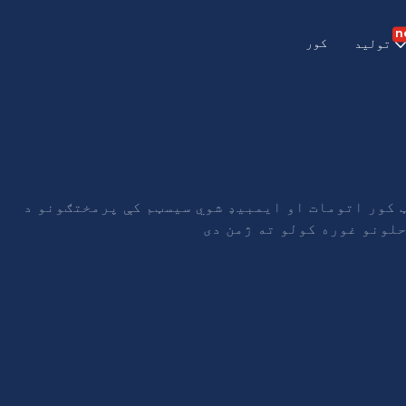
n
کور
تولید
ټ کور اتومات او ایمبیډ شوي سیسټم کې پرمختګونو د