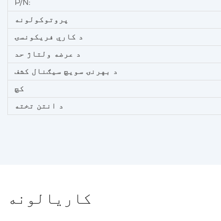
P/N:
پروتوکولونه
د کاري فریکونسۍ
د عرضه ولتاژ حد
د بهرنۍ سویچ سیګنال کشف
کچ
د انتن تخته
کاريالونه