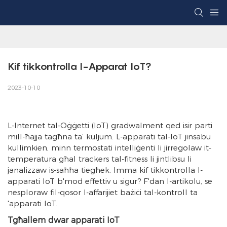
Kif tikkontrolla l-Apparat IoT?
2023-10-10
L-Internet tal-Oġġetti (IoT) gradwalment qed isir parti
mill-ħajja tagħna ta’ kuljum. L-apparati tal-IoT jinsabu
kullimkien, minn termostati intelliġenti li jirregolaw it-
temperatura għal trackers tal-fitness li jintlibsu li
janalizzaw is-saħħa tiegħek. Imma kif tikkontrolla l-
apparati IoT b'mod effettiv u sigur? F'dan l-artikolu, se
nesploraw fil-qosor l-affarijiet bażiċi tal-kontroll ta
'apparati IoT.
Tgħallem dwar apparati IoT