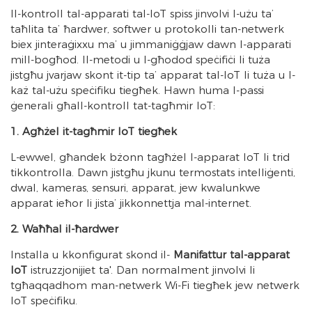
Il-kontroll tal-apparati tal-IoT spiss jinvolvi l-użu ta’
taħlita ta’ ħardwer, softwer u protokolli tan-netwerk
biex jinteraġixxu ma’ u jimmaniġġjaw dawn l-apparati
mill-bogħod. Il-metodi u l-għodod speċifiċi li tuża
jistgħu jvarjaw skont it-tip ta’ apparat tal-IoT li tuża u l-
każ tal-użu speċifiku tiegħek. Hawn huma l-passi
ġenerali għall-kontroll tat-tagħmir IoT:
1. Agħżel it-tagħmir IoT tiegħek
L-ewwel, għandek bżonn tagħżel l-apparat IoT li trid
tikkontrolla. Dawn jistgħu jkunu termostats intelliġenti,
dwal, kameras, sensuri, apparat, jew kwalunkwe
apparat ieħor li jista’ jikkonnettja mal-internet.
2. Waħħal il-ħardwer
Installa u kkonfigurat skond il-
Manifattur tal-apparat
IoT
istruzzjonijiet ta'. Dan normalment jinvolvi li
tgħaqqadhom man-netwerk Wi-Fi tiegħek jew netwerk
IoT speċifiku.