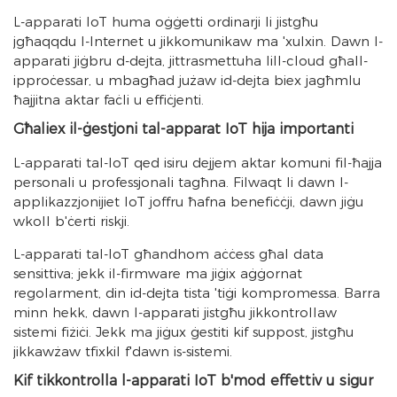
L-apparati IoT huma oġġetti ordinarji li jistgħu
jgħaqqdu l-Internet u jikkomunikaw ma 'xulxin. Dawn l-
apparati jiġbru d-dejta, jittrasmettuha lill-cloud għall-
ipproċessar, u mbagħad jużaw id-dejta biex jagħmlu
ħajjitna aktar faċli u effiċjenti.
Għaliex il-ġestjoni tal-apparat IoT hija importanti
L-apparati tal-IoT qed isiru dejjem aktar komuni fil-ħajja
personali u professjonali tagħna. Filwaqt li dawn l-
applikazzjonijiet IoT joffru ħafna benefiċċji, dawn jiġu
wkoll b'ċerti riskji.
L-apparati tal-IoT għandhom aċċess għal data
sensittiva; jekk il-firmware ma jiġix aġġornat
regolarment, din id-dejta tista 'tiġi kompromessa. Barra
minn hekk, dawn l-apparati jistgħu jikkontrollaw
sistemi fiżiċi. Jekk ma jiġux ġestiti kif suppost, jistgħu
jikkawżaw tfixkil f'dawn is-sistemi.
Kif tikkontrolla l-apparati IoT b'mod effettiv u sigur