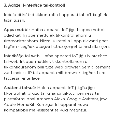
3. Agħżel l-interface tal-kontroll
Iddeċiedi kif trid tikkontrolla l-apparati tal-IoT tiegħek.
tista' tużah:
Apps mobbli:
Ħafna apparati IoT jiġu b'apps mobbli
ddedikati li jippermettulek tikkontrollahom u
timmonitorjahom. Niżżel u installa l-app rilevanti għat-
tagħmir tiegħek u segwi l-istruzzjonijiet tal-installazzjoni.
Interfaċċja tal-web:
Ħafna apparati IoT jiġu b'interface
tal-web li tippermettilek tikkontrollahom u
tikkonfigurahom billi tuża web browser. Sempliċement
żur l-indirizz IP tal-apparat mill-browser tiegħek biex
taċċessa l-interface.
Assistenti tal-vuċi:
Ħafna apparati IoT jistgħu jiġu
kkontrollati bl-użu ta 'kmandi bil-vuċi permezz ta'
pjattaformi bħal Amazon Alexa, Google Assistant, jew
Apple HomeKit. Kun żgur li l-apparat huwa
kompatibbli mal-assistent tal-vuċi magħżul.