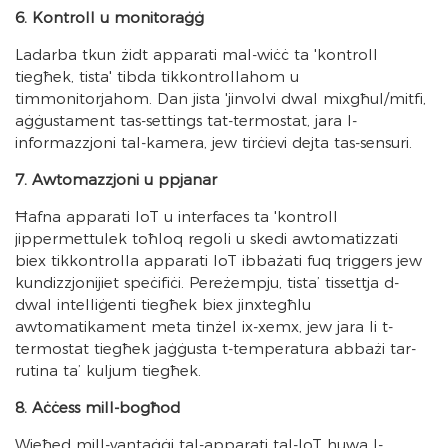
6. Kontroll u monitoraġġ
Ladarba tkun żidt apparati mal-wiċċ ta 'kontroll
tiegħek, tista' tibda tikkontrollahom u
timmonitorjahom. Dan jista 'jinvolvi dwal mixgħul/mitfi,
aġġustament tas-settings tat-termostat, jara l-
informazzjoni tal-kamera, jew tirċievi dejta tas-sensuri.
7. Awtomazzjoni u ppjanar
Ħafna apparati IoT u interfaces ta 'kontroll
jippermettulek toħloq regoli u skedi awtomatizzati
biex tikkontrolla apparati IoT ibbażati fuq triggers jew
kundizzjonijiet speċifiċi. Pereżempju, tista’ tissettja d-
dwal intelliġenti tiegħek biex jinxtegħlu
awtomatikament meta tinżel ix-xemx, jew jara li t-
termostat tiegħek jaġġusta t-temperatura abbażi tar-
rutina ta’ kuljum tiegħek.
8. Aċċess mill-bogħod
Wieħed mill-vantaġġi tal-apparati tal-IoT huwa l-