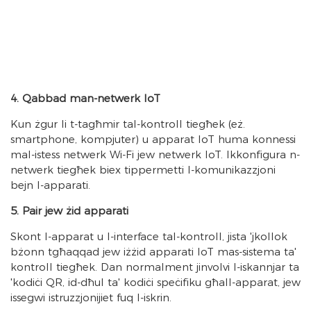
4. Qabbad man-netwerk IoT
Kun żgur li t-tagħmir tal-kontroll tiegħek (eż.
smartphone, kompjuter) u apparat IoT huma konnessi
mal-istess netwerk Wi-Fi jew netwerk IoT. Ikkonfigura n-
netwerk tiegħek biex tippermetti l-komunikazzjoni
bejn l-apparati.
5. Pair jew żid apparati
Skont l-apparat u l-interface tal-kontroll, jista 'jkollok
bżonn tgħaqqad jew iżżid apparati IoT mas-sistema ta'
kontroll tiegħek. Dan normalment jinvolvi l-iskannjar ta
'kodiċi QR, id-dħul ta' kodiċi speċifiku għall-apparat, jew
issegwi istruzzjonijiet fuq l-iskrin.