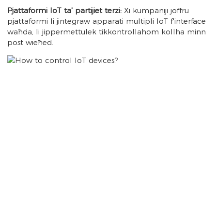
Pjattaformi IoT ta' partijiet terzi:
Xi kumpaniji joffru
pjattaformi li jintegraw apparati multipli IoT f'interface
waħda, li jippermettulek tikkontrollahom kollha minn
post wieħed.