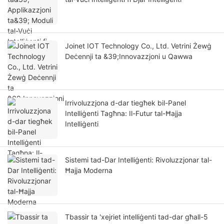
Joinet IOT Technology Co., Ltd. Vetrini Żewġ
Deċennji ta &39;Innovazzjoni u Qawwa
Irrivoluzzjona d-dar tiegħek bil-Panel
Intelliġenti Tagħna: Il-Futur tal-Ħajja
Intelliġenti
Sistemi tad-Dar Intelliġenti: Rivoluzzjonar tal-
Ħajja Moderna
Tbassir ta 'xejriet intelliġenti tad-dar għall-5