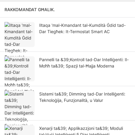
RAKKOMANDAT GĦALIK.
Iltaqa 'mal-Kmandant tal-Kumdità Ġdid tad-
Dar Tiegħek: It-Termostat Smart AC
Pannelli ta &39;Kontroll tad-Dar Intelliġenti: Il-
Moħħ ta&39; Spazji tal-Ħajja Moderna
Sistemi ta&39; Dimming tad-Dar Intelliġenti:
Teknoloġija, Funzjonalità, u Valur
Xenarji ta&39; Applikazzjoni ta&39; Moduli
tal-Vuċi Intelliġenti fi Djar Intelliġenti