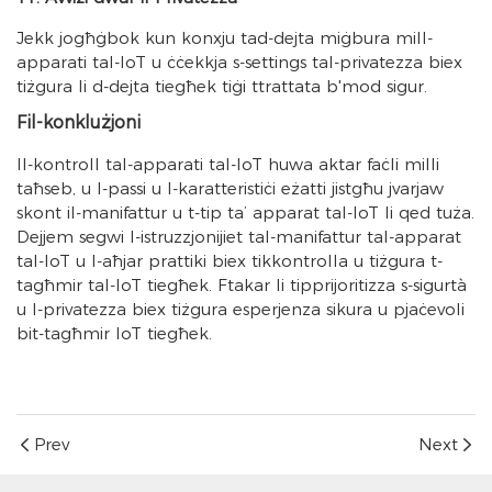
Jekk jogħġbok kun konxju tad-dejta miġbura mill-
apparati tal-IoT u ċċekkja s-settings tal-privatezza biex
tiżgura li d-dejta tiegħek tiġi ttrattata b'mod sigur.
Fil-konklużjoni
Il-kontroll tal-apparati tal-IoT huwa aktar faċli milli
taħseb, u l-passi u l-karatteristiċi eżatti jistgħu jvarjaw
skont il-manifattur u t-tip ta’ apparat tal-IoT li qed tuża.
Dejjem segwi l-istruzzjonijiet tal-manifattur tal-apparat
tal-IoT u l-aħjar prattiki biex tikkontrolla u tiżgura t-
tagħmir tal-IoT tiegħek. Ftakar li tipprijoritizza s-sigurtà
u l-privatezza biex tiżgura esperjenza sikura u pjaċevoli
bit-tagħmir IoT tiegħek.
Prev
Next