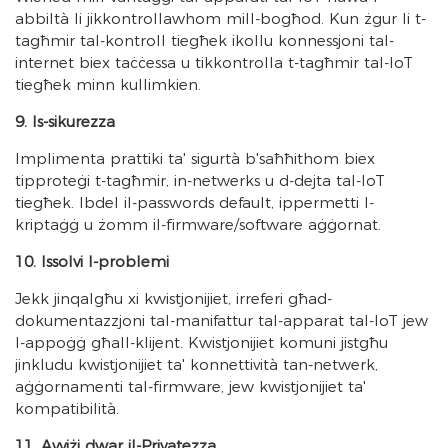
abbiltà li jikkontrollawhom mill-bogħod. Kun żgur li t-
tagħmir tal-kontroll tiegħek ikollu konnessjoni tal-
internet biex taċċessa u tikkontrolla t-tagħmir tal-IoT
tiegħek minn kullimkien.
9. Is-sikurezza
Implimenta prattiki ta' sigurtà b'saħħithom biex
tipproteġi t-tagħmir, in-netwerks u d-dejta tal-IoT
tiegħek. Ibdel il-passwords default, ippermetti l-
kriptaġġ u żomm il-firmware/software aġġornat.
10. Issolvi l-problemi
Jekk jinqalgħu xi kwistjonijiet, irreferi għad-
dokumentazzjoni tal-manifattur tal-apparat tal-IoT jew
l-appoġġ għall-klijent. Kwistjonijiet komuni jistgħu
jinkludu kwistjonijiet ta' konnettività tan-netwerk,
aġġornamenti tal-firmware, jew kwistjonijiet ta'
kompatibilità.
11. Avviżi dwar il-Privatezza