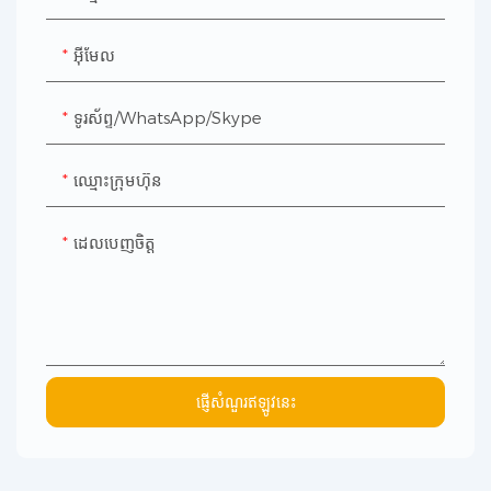
អ៊ីមែល
ទូរស័ព្ទ/WhatsApp/Skype
ឈ្មោះ​ក្រុម​ហ៊ុន
ដេលបេញចិត្ដ
ផ្ញើសំណួរឥឡូវនេះ