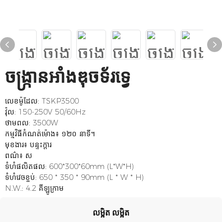
ចង្ក្រានអាំងឌុចទ័រទ្វេ
លេខម៉ូដែល: TSKP3500
វ៉ុល: 150-250V 50/60Hz
ថាមពល: 3500W
កម្មវិធីកំណត់ម៉ោង៖ ១២០ នាទី។
មុខងារ៖ បន្ទះក្តារ
ពណ៌៖ ស
ទំហំផលិតផល: 600*300*60mm (L*W*H)
ទំហំវេចខ្ចប់: 650 * 350 * 90mm (L * W * H)
N.W.: 4.2 គីឡូក្រាម
លម្អិត លម្អិត