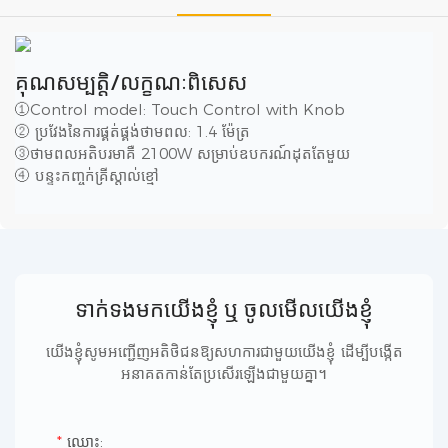
គុណសម្បត្តិ/លក្ខណៈពិសេស
①Control model: Touch Control with Knob
② ប្រវែងនៃការផ្គត់ផ្គង់ថាមពល: 1.4 ម៉ែត្រ
③ថាមពលអតិបរមាគឺ 2100W សម្រាប់ឧបករណ៍ដុតតែមួយ
④ បន្ទះកញ្ចក់គ្រីស្តាល់ខ្មៅ
ទាក់ទងមកយើងខ្ញុំ ឬ ចូលមើលយើងខ្ញុំ
យើងខ្ញុំសូមអញ្ជើញអតិថិជនឱ្យសហការជាមួយយើងខ្ញុំ ដើម្បីបង្កើត
អនាគតកាន់តែប្រសើរឡើងជាមួយគ្នា។
ឈ្មោះ: