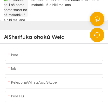
makahiki 5 e hiki mai ana
AiSherifuka ohakū Weia
Inoa
Iʻok
Kelepona/WhatsApp/Skype
Inoa Hui