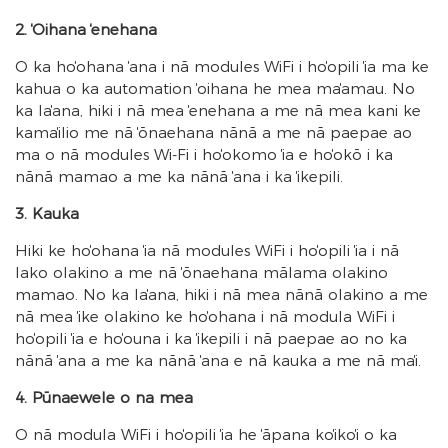
2. ʻOihana ʻenehana
ʻO ka hoʻohana ʻana i nā modules WiFi i hoʻopili ʻia ma ke
kahua o ka automation ʻoihana he mea maʻamau. No
ka laʻana, hiki i nā mea ʻenehana a me nā mea kani ke
kamaʻilio me nā ʻōnaehana nānā a me nā paepae ao
ma o nā modules Wi-Fi i hoʻokomo ʻia e hoʻokō i ka
nānā mamao a me ka nānā ʻana i ka ʻikepili.
3. Kauka
Hiki ke hoʻohana ʻia nā modules WiFi i hoʻopili ʻia i nā
lako olakino a me nā ʻōnaehana mālama olakino
mamao. No ka laʻana, hiki i nā mea nānā olakino a me
nā mea ʻike olakino ke hoʻohana i nā modula WiFi i
hoʻopili ʻia e hoʻouna i ka ʻikepili i nā paepae ao no ka
nānā ʻana a me ka nānā ʻana e nā kauka a me nā maʻi.
4. Pūnaewele o na mea
ʻO nā modula WiFi i hoʻopili ʻia he ʻāpana koʻikoʻi o ka