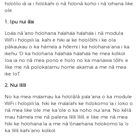
hoʻolilo iā ia i hoʻokahi o nā hoʻonā koho i nā ʻoihana like
ʻole.
1. Ipu nui āʻai
Loaʻa nā ʻano hoʻohana haʻahaʻa haʻahaʻa i nā modula
WiFi i hoʻopili ʻia, kahi e hiki ai ke hoʻolōʻihi i ke ola
pākaukau o ka hāmeʻa a hōʻemi i ka hoʻohana ʻana i ka
ikehu. ʻO ka hoʻohana haʻahaʻa haʻahaʻa he mea koʻikoʻi
loa ia no nā mea pono e holo no ka manawa lōʻihi, e
like me nā polokalamu home akamai a me nā mea
ʻike IoT.
2. Nui liʻiliʻi
No ka mea maʻamau ka hoʻolālā paʻa ʻana o ka module
WiFi i hoʻopili ʻia, hiki ke maʻalahi ke hoʻokomo ʻia i loko o
nā mea like ʻole me ka ʻole o ka noho nui ʻana. No kēlā
mau hāmeʻa me nā palena liʻiliʻi liʻiliʻi, e like me nā mea
hiki ke hoʻohana ʻia a me nā ʻōnaehana hoʻokomo ʻia, ʻo
ka liʻiliʻi kahi ʻano koʻikoʻi.