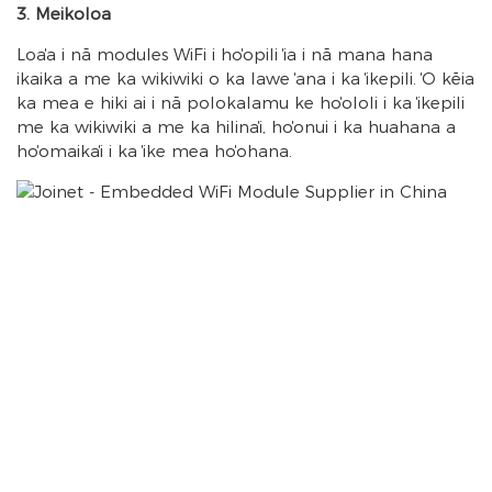
3. Meikoloa
Loaʻa i nā modules WiFi i hoʻopili ʻia i nā mana hana
ikaika a me ka wikiwiki o ka lawe ʻana i ka ʻikepili. ʻO kēia
ka mea e hiki ai i nā polokalamu ke hoʻololi i ka ʻikepili
me ka wikiwiki a me ka hilinaʻi, hoʻonui i ka huahana a
hoʻomaikaʻi i ka ʻike mea hoʻohana.