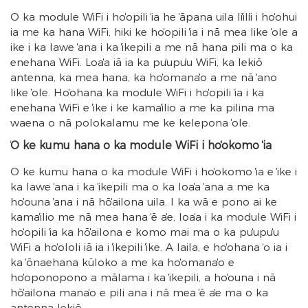
ʻO ka module WiFi i hoʻopili ʻia he ʻāpana uila liʻiliʻi i hoʻohui
ʻia me ka hana WiFi, hiki ke hoʻopili ʻia i nā mea like ʻole a
ʻike i ka lawe ʻana i ka ʻikepili a me nā hana pili ma o ka
ʻenehana WiFi. Loaʻa iā ia ka puʻupuʻu WiFi, ka lekiō
antenna, ka mea hana, ka hoʻomanaʻo a me nā ʻano
like ʻole. Hoʻohana ka module WiFi i hoʻopili ʻia i ka
ʻenehana WiFi e ʻike i ke kamaʻilio a me ka pilina ma
waena o nā polokalamu me ke kelepona ʻole.
ʻO ke kumu hana o ka module WiFi i hoʻokomo ʻia
ʻO ke kumu hana o ka module WiFi i hoʻokomo ʻia e ʻike i
ka lawe ʻana i ka ʻikepili ma o ka loaʻa ʻana a me ka
hoʻouna ʻana i nā hōʻailona uila. I ka wā e pono ai ke
kamaʻilio me nā mea hana ʻē aʻe, loaʻa i ka module WiFi i
hoʻopili ʻia ka hōʻailona e komo mai ma o ka puʻupuʻu
WiFi a hoʻololi iā ia i ʻikepili ʻike. A laila, e hoʻohana ʻo ia i
ka ʻōnaehana kūloko a me ka hoʻomanaʻo e
hoʻoponopono a mālama i ka ʻikepili, a hoʻouna i nā
hōʻailona manaʻo e pili ana i nā mea ʻē aʻe ma o ka
antenna lekiō.