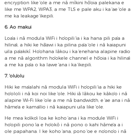
encryption like ʻole a me nā mīkini hōʻoia palekana e
like me WPA2, WPA3, a me TLS e pale aku i ka ʻae ʻole a
me ka leakage ʻikepili.
6. Ao makui
Loaʻa i nā modula WiFi i hoʻopili ʻia i ka hana pili paʻa a
hilinaʻi, a hiki ke hāʻawi i ka pilina paʻa ʻole i nā kaiapuni
uila paʻakikī. Hoʻohana lākou i ka ʻenehana alapine radio
a me nā algorithm hoʻokele channel e hōʻoia i ka hilinaʻi
a me ka paʻa o ka lawe ʻana i ka ʻikepili.
7. ʻoluʻolu
Hiki ke maʻalahi nā modula WiFi i hoʻopili ʻia a hiki ke
hoʻololi i nā koi noi like ʻole. Hiki iā lākou ke kākoʻo i nā
alapine Wi-Fi like ʻole a me nā bandwidth, e ʻae ana i nā
hāmeʻa e kamaʻilio i nā kaiapuni uila like ʻole.
He mea koʻikoʻi loa ke koho ʻana i ka module WiFi i
hoʻopili pono ʻia e hoʻokō i nā pono o kahi hāmeʻa a i
ʻole papahana. I ke koho ʻana, pono ʻoe e noʻonoʻo i nā