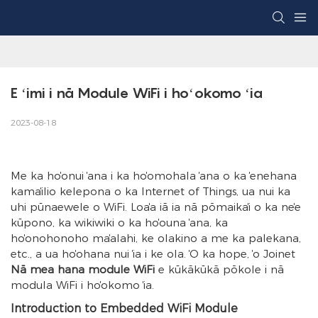
E ʻimi i nā Module WiFi i hoʻokomo ʻia
2023-08-18
Me ka hoʻonui ʻana i ka hoʻomohala ʻana o ka ʻenehana
kamaʻilio kelepona o ka Internet of Things, ua nui ka
uhi pūnaewele o WiFi. Loaʻa iā ia nā pōmaikaʻi o ka neʻe
kūpono, ka wikiwiki o ka hoʻouna ʻana, ka
hoʻonohonoho maʻalahi, ke olakino a me ka palekana,
etc., a ua hoʻohana nui ʻia i ke ola. ʻO ka hope, ʻo Joinet
Nā mea hana module WiFi
e kūkākūkā pōkole i nā
modula WiFi i hoʻokomo ʻia.
Introduction to Embedded WiFi Module