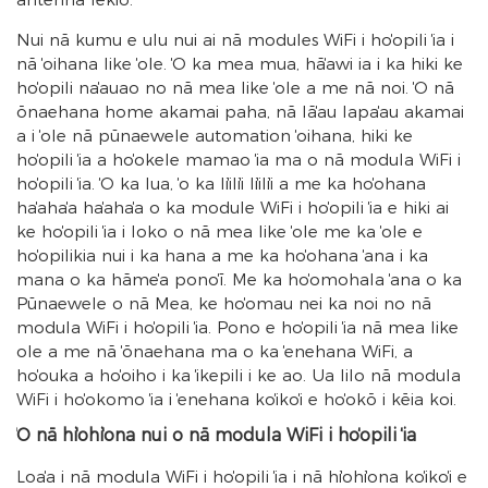
Nui nā kumu e ulu nui ai nā modules WiFi i hoʻopili ʻia i
nā ʻoihana like ʻole. ʻO ka mea mua, hāʻawi ia i ka hiki ke
hoʻopili naʻauao no nā mea like ʻole a me nā noi. ʻO nā
ʻōnaehana home akamai paha, nā lāʻau lapaʻau akamai
a i ʻole nā ​​​​pūnaewele automation ʻoihana, hiki ke
hoʻopili ʻia a hoʻokele mamao ʻia ma o nā modula WiFi i
hoʻopili ʻia. ʻO ka lua, ʻo ka liʻiliʻi liʻiliʻi a me ka hoʻohana
haʻahaʻa haʻahaʻa o ka module WiFi i hoʻopili ʻia e hiki ai
ke hoʻopili ʻia i loko o nā mea like ʻole me ka ʻole e
hoʻopilikia nui i ka hana a me ka hoʻohana ʻana i ka
mana o ka hāmeʻa ponoʻī. Me ka hoʻomohala ʻana o ka
Pūnaewele o nā Mea, ke hoʻomau nei ka noi no nā
modula WiFi i hoʻopili ʻia. Pono e hoʻopili ʻia nā mea like
ʻole a me nā ʻōnaehana ma o ka ʻenehana WiFi, a
hoʻouka a hoʻoiho i ka ʻikepili i ke ao. Ua lilo nā modula
WiFi i hoʻokomo ʻia i ʻenehana koʻikoʻi e hoʻokō i kēia koi.
ʻO nā hiʻohiʻona nui o nā modula WiFi i hoʻopili ʻia
Loaʻa i nā modula WiFi i hoʻopili ʻia i nā hiʻohiʻona koʻikoʻi e