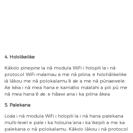
4. Hoʻolikelike
Kākoʻo pinepine ʻia nā modula WiFi i hoʻopili ʻia i nā
protocol WiFi maʻamau a me nā pilina, e hoʻohālikelike
iā lākou me nā polokalamu ʻē aʻe a me nā pūnaewele.
ʻAe kēia i nā mea hana e kamaʻilio maʻalahi a pili pū me
nā mea hana ʻē aʻe, e hāʻawi ana i ka pilina ākea.
5. Palekana
Loaʻa i nā modula WiFi i hoʻopili ʻia i nā hana palekana
multi-level e pale i ka hoʻouna ʻana i ka ʻikepili a me ka
palekana o nā polokalamu. Kākoʻo lākou i nā protocol