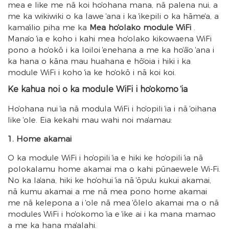
mea e like me nā koi hoʻohana mana, nā palena nui, a
me ka wikiwiki o ka lawe ʻana i ka ʻikepili o ka hāmeʻa, a
kamaʻilio piha me ka
Mea hoʻolako module WiFi
.
Manaʻo ʻia e koho i kahi mea hoʻolako kikowaena WiFi
pono a hoʻokō i ka loiloi ʻenehana a me ka hoʻāʻo ʻana i
ka hana o kāna mau huahana e hōʻoia i hiki i ka
module WiFi i koho ʻia ke hoʻokō i nā koi koi.
Ke kahua noi o ka module WiFi i hoʻokomo ʻia
Hoʻohana nui ʻia nā modula WiFi i hoʻopili ʻia i nā ʻoihana
like ʻole. Eia kekahi mau wahi noi maʻamau:
1. Home akamai
ʻO ka module WiFi i hoʻopili ʻia e hiki ke hoʻopili ʻia nā
polokalamu home akamai ma o kahi pūnaewele Wi-Fi.
No ka laʻana, hiki ke hoʻohui ʻia nā ʻōpuʻu kukui akamai,
nā kumu akamai a me nā mea pono home akamai
me nā kelepona a i ʻole nā ​​​​mea ʻōlelo akamai ma o nā
modules WiFi i hoʻokomo ʻia e ʻike ai i ka mana mamao
a me ka hana maʻalahi.