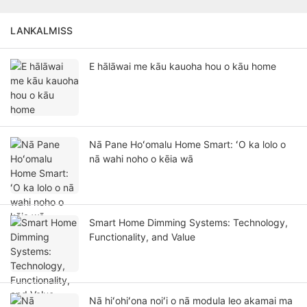
LANKALMISS
E hālāwai me kāu kauoha hou o kāu home
Nā Pane Hoʻomalu Home Smart: ʻO ka lolo o
nā wahi noho o kēia wā
Smart Home Dimming Systems: Technology,
Functionality, and Value
Nā hiʻohiʻona noiʻi o nā modula leo akamai ma