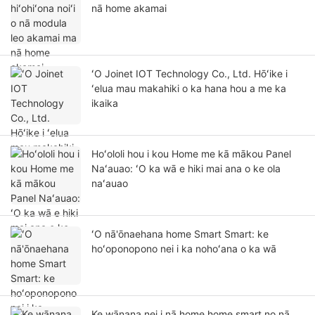
nā home akamai
ʻO Joinet IOT Technology Co., Ltd. Hōʻike i
ʻelua mau makahiki o ka hana hou a me ka
ikaika
Hoʻololi hou i kou Home me kā mākou Panel
Naʻauao: ʻO ka wā e hiki mai ana o ke ola
naʻauao
ʻO nā'ōnaehana home Smart Smart: ke
hoʻoponopono nei i ka nohoʻana o ka wā
Ke wānana nei i nā home home smart no nā