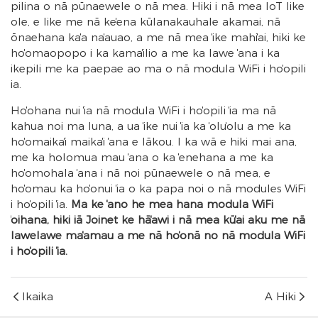
pilina o nā pūnaewele o nā mea. Hiki i nā mea IoT like
ʻole, e like me nā keʻena kūlanakauhale akamai, nā
ʻōnaehana kaʻa naʻauao, a me nā mea ʻike mahiʻai, hiki ke
hoʻomaopopo i ka kamaʻilio a me ka lawe ʻana i ka
ʻikepili me ka paepae ao ma o nā modula WiFi i hoʻopili
ʻia.
Hoʻohana nui ʻia nā modula WiFi i hoʻopili ʻia ma nā
kahua noi ma luna, a ua ʻike nui ʻia ka ʻoluʻolu a me ka
hoʻomaikaʻi maikaʻi ʻana e lākou. I ka wā e hiki mai ana,
me ka holomua mau ʻana o ka ʻenehana a me ka
hoʻomohala ʻana i nā noi pūnaewele o nā mea, e
hoʻomau ka hoʻonui ʻia o ka papa noi o nā modules WiFi
i hoʻopili ʻia.
Ma ke ʻano he mea hana modula WiFi
ʻoihana, hiki iā Joinet ke hāʻawi i nā mea kūʻai aku me nā
lawelawe maʻamau a me nā hoʻonā no nā modula WiFi
i hoʻopili ʻia.
Ikaika
A Hiki