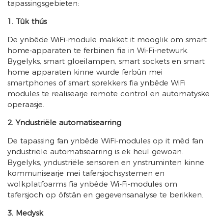
tapassingsgebieten:
1. Tûk thús
De ynbêde WiFi-module makket it mooglik om smart
home-apparaten te ferbinen fia in Wi-Fi-netwurk.
Bygelyks, smart gloeilampen, smart sockets en smart
home apparaten kinne wurde ferbûn mei
smartphones of smart sprekkers fia ynbêde WiFi
modules te realisearje remote control en automatyske
operaasje.
2. Yndustriële automatisearring
De tapassing fan ynbêde WiFi-modules op it mêd fan
yndustriële automatisearring is ek heul gewoan.
Bygelyks, yndustriële sensoren en ynstruminten kinne
kommunisearje mei tafersjochsystemen en
wolkplatfoarms fia ynbêde Wi-Fi-modules om
tafersjoch op ôfstân en gegevensanalyse te berikken.
3. Medysk