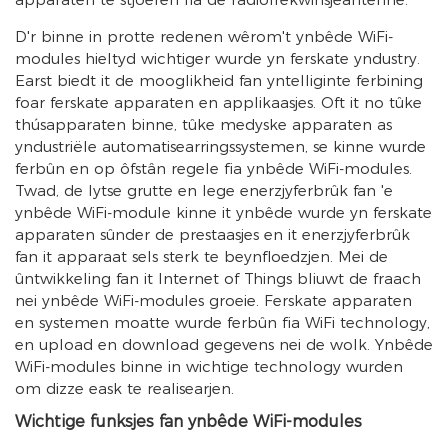
D'r binne in protte redenen wêrom't ynbêde WiFi-
modules hieltyd wichtiger wurde yn ferskate yndustry.
Earst biedt it de mooglikheid fan yntelliginte ferbining
foar ferskate apparaten en applikaasjes. Oft it no tûke
thúsapparaten binne, tûke medyske apparaten as
yndustriële automatisearringssystemen, se kinne wurde
ferbûn en op ôfstân regele fia ynbêde WiFi-modules.
Twad, de lytse grutte en lege enerzjyferbrûk fan 'e
ynbêde WiFi-module kinne it ynbêde wurde yn ferskate
apparaten sûnder de prestaasjes en it enerzjyferbrûk
fan it apparaat sels sterk te beynfloedzjen. Mei de
ûntwikkeling fan it Internet of Things bliuwt de fraach
nei ynbêde WiFi-modules groeie. Ferskate apparaten
en systemen moatte wurde ferbûn fia WiFi technology,
en upload en download gegevens nei de wolk. Ynbêde
WiFi-modules binne in wichtige technology wurden
om dizze eask te realisearjen.
Wichtige funksjes fan ynbêde WiFi-modules