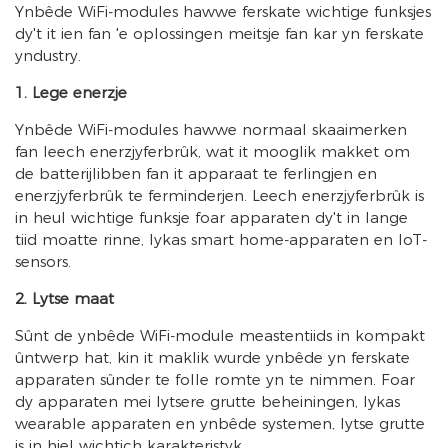
Ynbêde WiFi-modules hawwe ferskate wichtige funksjes
dy't it ien fan 'e oplossingen meitsje fan kar yn ferskate
yndustry.
1. Lege enerzje
Ynbêde WiFi-modules hawwe normaal skaaimerken
fan leech enerzjyferbrûk, wat it mooglik makket om
de batterijlibben fan it apparaat te ferlingjen en
enerzjyferbrûk te ferminderjen. Leech enerzjyferbrûk is
in heul wichtige funksje foar apparaten dy't in lange
tiid moatte rinne, lykas smart home-apparaten en IoT-
sensors.
2. Lytse maat
Sûnt de ynbêde WiFi-module meastentiids in kompakt
ûntwerp hat, kin it maklik wurde ynbêde yn ferskate
apparaten sûnder te folle romte yn te nimmen. Foar
dy apparaten mei lytsere grutte beheiningen, lykas
wearable apparaten en ynbêde systemen, lytse grutte
is in hiel wichtich karakteristyk.