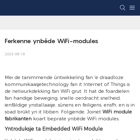
Ferkenne ynbêde WiFi-modules
2023-08-18
Mei de tanimmende ûntwikkeling fan 'e draadloze
kommunikaasjetechnology fan it Internet of Things is
de netwurkdekking fan WiFi grut. It hat de foardielen
fan handige beweging, snelle oerdracht snelheid,
ienfâldige ynstallaasje, sûnens en feiligens, ensfh, en is in
soad brûkt yn it libben. Folgjende, Joinet
WiFi module
fabrikanten
koart beprate ynbêde WiFi modules.
Yntroduksje ta Embedded WiFi Module