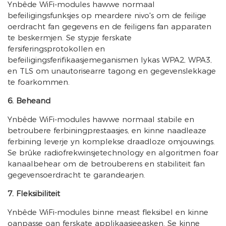
Ynbêde WiFi-modules hawwe normaal
befeiligingsfunksjes op meardere nivo's om de feilige
oerdracht fan gegevens en de feiligens fan apparaten
te beskermjen. Se stypje ferskate
fersiferingsprotokollen en
befeiligingsferifikaasjemeganismen lykas WPA2, WPA3,
en TLS om unautorisearre tagong en gegevenslekkage
te foarkommen.
6. Beheand
Ynbêde WiFi-modules hawwe normaal stabile en
betroubere ferbiningprestaasjes, en kinne naadleaze
ferbining leverje yn komplekse draadloze omjouwings.
Se brûke radiofrekwinsjetechnology en algoritmen foar
kanaalbehear om de betrouberens en stabiliteit fan
gegevensoerdracht te garandearjen.
7. Fleksibiliteit
Ynbêde WiFi-modules binne meast fleksibel en kinne
oanpasse oan ferskate applikaasjeeasken. Se kinne