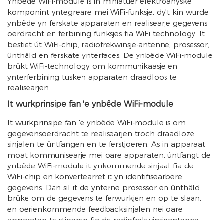
Ynbêde WiFi-module is in miniatuer elektroanyske
komponint yntegreare mei WiFi-funksje, dy't kin wurde
ynbêde yn ferskate apparaten en realisearje gegevens
oerdracht en ferbining funksjes fia WiFi technology. It
bestiet út WiFi-chip, radiofrekwinsje-antenne, prosessor,
ûnthâld en ferskate ynterfaces. De ynbêde WiFi-module
brûkt WiFi-technology om kommunikaasje en
ynterferbining tusken apparaten draadloos te
realisearjen.
It wurkprinsipe fan 'e ynbêde WiFi-module
It wurkprinsipe fan 'e ynbêde WiFi-module is om
gegevensoerdracht te realisearjen troch draadloze
sinjalen te ûntfangen en te ferstjoeren. As in apparaat
moat kommunisearje mei oare apparaten, ûntfangt de
ynbêde WiFi-module it ynkommende sinjaal fia de
WiFi-chip en konvertearret it yn identifisearbere
gegevens. Dan sil it de ynterne prosessor en ûnthâld
brûke om de gegevens te ferwurkjen en op te slaan,
en oerienkommende feedbacksinjalen nei oare
apparaten te stjoeren fia de radiofrekwinsjeantenne.