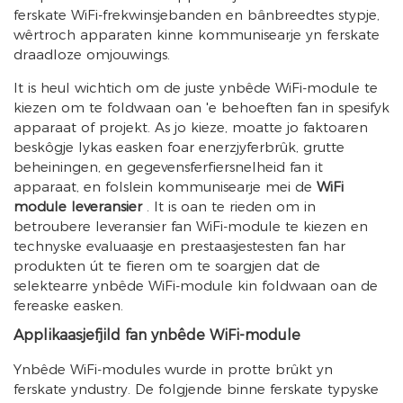
ferskate WiFi-frekwinsjebanden en bânbreedtes stypje,
wêrtroch apparaten kinne kommunisearje yn ferskate
draadloze omjouwings.
It is heul wichtich om de juste ynbêde WiFi-module te
kiezen om te foldwaan oan 'e behoeften fan in spesifyk
apparaat of projekt. As jo ​​​​kieze, moatte jo faktoaren
beskôgje lykas easken foar enerzjyferbrûk, grutte
beheiningen, en gegevensferfiersnelheid fan it
apparaat, en folslein kommunisearje mei de
WiFi
module leveransier
. It is oan te rieden om in
betroubere leveransier fan WiFi-module te kiezen en
technyske evaluaasje en prestaasjestesten fan har
produkten út te fieren om te soargjen dat de
selektearre ynbêde WiFi-module kin foldwaan oan de
fereaske easken.
Applikaasjefjild fan ynbêde WiFi-module
Ynbêde WiFi-modules wurde in protte brûkt yn
ferskate yndustry. De folgjende binne ferskate typyske