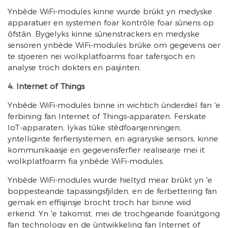
Ynbêde WiFi-modules kinne wurde brûkt yn medyske
apparatuer en systemen foar kontrôle foar sûnens op
ôfstân. Bygelyks kinne sûnenstrackers en medyske
sensoren ynbêde WiFi-modules brûke om gegevens oer
te stjoeren nei wolkplatfoarms foar tafersjoch en
analyse troch dokters en pasjinten.
4. Internet of Things
Ynbêde WiFi-modules binne in wichtich ûnderdiel fan 'e
ferbining fan Internet of Things-apparaten. Ferskate
IoT-apparaten, lykas tûke stêdfoarsjenningen,
yntelliginte ferfiersystemen, en agraryske sensors, kinne
kommunikaasje en gegevensferfier realisearje mei it
wolkplatfoarm fia ynbêde WiFi-modules.
Ynbêde WiFi-modules wurde hieltyd mear brûkt yn 'e
boppesteande tapassingsfjilden, en de ferbettering fan
gemak en effisjinsje brocht troch har binne wiid
erkend. Yn 'e takomst, mei de trochgeande foarútgong
fan technology en de ûntwikkeling fan Internet of