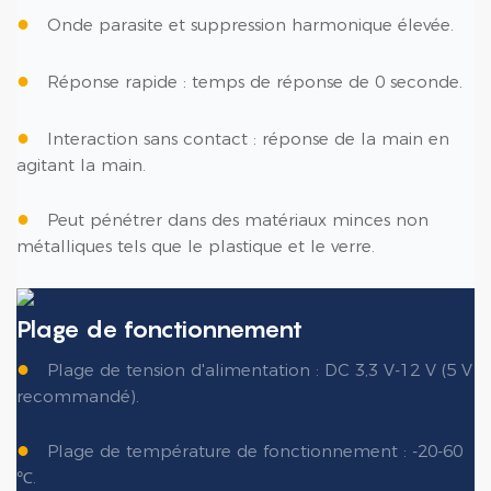
●
Onde parasite et suppression harmonique élevée.
●
Réponse rapide : temps de réponse de 0 seconde.
●
Interaction sans contact : réponse de la main en
agitant la main.
●
Peut pénétrer dans des matériaux minces non
métalliques tels que le plastique et le verre.
Plage de fonctionnement
●
Plage de tension d'alimentation : DC 3,3 V-12 V (5 V
recommandé).
●
Plage de température de fonctionnement : -20-60
℃.