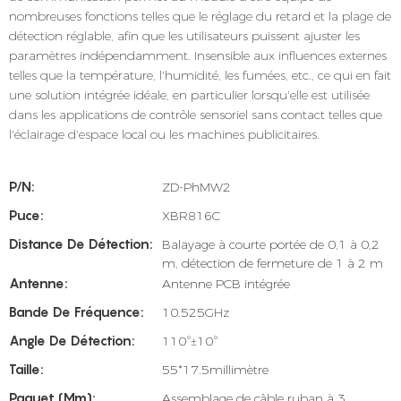
nombreuses fonctions telles que le réglage du retard et la plage de
détection réglable, afin que les utilisateurs puissent ajuster les
paramètres indépendamment. Insensible aux influences externes
telles que la température, l'humidité, les fumées, etc., ce qui en fait
une solution intégrée idéale, en particulier lorsqu'elle est utilisée
dans les applications de contrôle sensoriel sans contact telles que
l'éclairage d'espace local ou les machines publicitaires.
P/N:
ZD-PhMW2
Puce:
XBR816C
Distance De Détection:
Balayage à courte portée de 0,1 à 0,2
m, détection de fermeture de 1 à 2 m
Antenne:
Antenne PCB intégrée
Bande De Fréquence:
10.525GHz
Angle De Détection:
110°±10°
Taille:
55*17.5millimètre
Paquet (mm):
Assemblage de câble ruban à 3