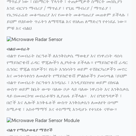
ማጥፊያ ነው ፣ በስማርት ፕላጎች ፣ ተጠቃሚዎች ስማርት መሰኪያን
እንደ ብርሃን ማብሪያ / ማጥፊያ ፣ የጊዜ ማብሪያ / ማጥፊያ ፣
የኢንፍራሬድ መቆጣጠሪያ እና የሙቀት መቆጣጠሪያ መጠቀም ይችላሉ ፣
ይህም የህይወት ጥራትን ለማሻሻል እና የበለጠ ለማድረግ የተነደፈ ነው።
ምቹ እና ብልህ.
ብልህ መብራት
ብልጥ የመብራት ስርዓቶች ለእንቅስቃሴ ማወቂያ እና የነዋሪነት ዳሰሳ
የማይክሮዌቭ ራዳር ሞጁሎችን ሊያካትቱ ይችላሉ። የማይክሮዌቭ ራዳር
ሴንሰር ሞጁል የሰዎችን፣ የቤት እንስሳትን ወይም ተሽከርካሪዎችን መኖር
እና መንቀሳቀስን ለመለየት የማይክሮዌቭ ምልክቶችን ያመነጫል ፣ይህም
ብልጥ የመብራት ስርዓቱን እንዲበራ ፣ እንዲያደበዝዝ ወይም በክፍል
ውስጥ ወይም ከቤት ውጭ ባለው ቦታ ላይ ባለው ነዋሪነት እና እንቅስቃሴ
ላይ በመመርኮዝ መብራቶቹን ሊያጠፋ ይችላል። . እና በግድግዳዎች ፣
በሮች እና ሌሎች እንቅፋቶች ውስጥ እንቅስቃሴን ለመለየት በጣም
ስሜታዊ ፣ አስተማማኝ እና ተስማሚ እንዲሆኑ የተነደፉ ናቸው።
ብልጥ የማስታወቂያ ማሽኖች