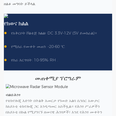
ዘልቆ መግባት ይችላል.
የክወና ክልል
●
የአቅርቦት ቮልቴጅ ክልል፡ DC 3.3V-12V (5V ይመከራል)።
●
የሚሰራ የሙቀት መጠን: -20-60 ℃.
●
የስራ እርጥበት: 10-95% RH .
መጠቀሚያ ፕሮግራም
ብልህ ሕንፃ
የቴክኖሎጂ እድገት በትልቅ እመርታ የገመድ አልባ ሴንሰር አውታር
ከአይኦቲ ቴክኖሎጂ ጋር እንዲጣመር አስችሏል። የሕንፃ ሥራዎችን
በአይኦቲ በኩል የሚያገናኙ ዘመናዊ ሕንፃዎች፣ እንደ የሕንፃ ሙቀትን