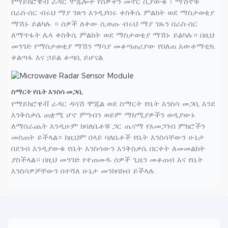
የማይክሮዌቭ ራዳር ሞጁሎች የሰዎችን መኖር ሲያውቁ ፣ ማሽኖቹ
በራስ-ሰር ብሩህ ማያ ገጽን እንዲያበሩ ቀስቅሴ ምልክት ወደ ማስታወቂያ
ማሽኑ ይልካሉ ። ሰዎች ለቀው ሲወጡ ብሩህ ማያ ገጹን በራስ-ሰር
ለማጥፋት ሌላ ቀስቅሴ ምልክት ወደ ማስታወቂያ ማሽኑ ይልካሉ። በዚህ
መንገድ የማስታወቂያ ማሽን ማሳያ መቆጣጠሪያው የበለጠ አውቶማቲክ,
ቀልጣፋ እና ኃይል ቆጣቢ ይሆናል.
ስማርት የቤት እንስሳ መጋቢ
የማይክሮዌቭ ራዳር ዳሳሽ ሞጁል ወደ ስማርት የቤት እንስሳ መጋቢ እንደ
እንቅስቃሴ ጠቋሚ ሆኖ ምግብን ወይም ማከሚያዎችን ወዲያውኑ
ለማሰራጨት እንዲሁም ከባለቤቶቹ ጋር ጤናማ የአመጋገብ ምክሮችን
መስጠት ይችላል። ከዚህም በላይ ባለቤቶች የቤት እንስሳቸውን ሁኔታ
በደንብ እንዲያውቁ የቤት እንስሳውን እንቅስቃሴ በርቀት ለመመልከት
ያስችላል። በዚህ መንገድ የተጠመዱ ሰዎች ጊዜን መቆጠብ እና የቤት
እንስሳዎቻቸውን በተሻለ ሁኔታ መንከባከብ ይችላሉ.