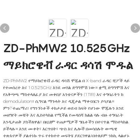
ZD-PhMW2 10.525GHz
ማይክሮዌቭ ራዳር ዳሳሽ ሞዱል
ZD-PhMW2 የማይክሮዌቭ ራዳር ዳሳሽ ሞጁል በ X-band ራዳር ቺፖች ላይ
የተመሰረተ እና 10.525GHz እንደ መሃል ድግግሞሽ ነው። ቋሚ ድግግሞሽ እና
የአቅጣጫ ማስተላለፊያ እና መቀበያ አንቴናዎችን (1TIR) እና ተግባራትን ከ
demodulation፣ ሲግናል ማጉላት እና ዲጂታል ማቀናበርን ያሳያል።
ምን?’ተጨማሪ፣ የግንኙነቶች ተከታታይ ወደብ ክፍት የሆነው ሞጁሉን እንደ
መዘግየት መቼት እና ሊስተካከል የሚችል የመዳሰሻ ክልል ባሉ ብዙ ተግባራት
እንዲታጠቅ ያስችለዋል፣ በዚህም ተጠቃሚዎች ግቤቶችን በተናጥል ማስተካከል
ይችላሉ። እንደ ሙቀት፣ እርጥበት፣ ጭስ እና ሌሎች በመሳሰሉት ውጫዊ
ተጽእኖዎች ያልተነኩ ጥሩ የተከተተ መፍትሄ ያደርገዋል፣በተለይም ንክኪ ላልሆኑ