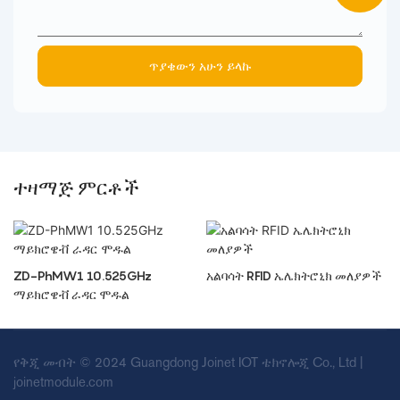
ጥያቄውን አሁን ይላኩ
ተዛማጅ ምርቶች
ZD-PhMW1 10.525GHz
አልባሳት RFID ኤሌክትሮኒክ መለያዎች
ማይክሮዌቭ ራዳር ሞዱል
የቅጂ መብት © 2024 Guangdong Joinet IOT ቴክኖሎጂ Co., Ltd |
joinetmodule.com