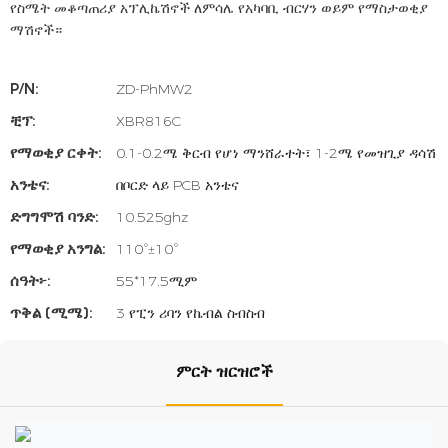
የስሜት መቆጣጠሪያ አፕሊኬሽኖች ለምሳሌ የአካባቢ ብርሃን ወይም የማስታወቂያ
ማሽኖች።
P/N:
ZD-PhMW2
ቺፕ:
XBR816C
የማወቂያ ርቀት:
0.1-0.2ሜ ቅርብ የሆነ ማንሸራተት፣ 1-2ሜ የመዝጊያ ዳሳሽ
አንቴና:
በቦርድ ላይ PCB አንቴና
ድግግሞሽ ባንድ:
10.525ghz
የማወቂያ አንግል:
110°±10°
ሰዓት፦:
55*17.5ሚም
ጥቅል (ሚሜ):
3 የፒን ሪባን የኬብል ስብስብ
ምርት ዝርዝሮች