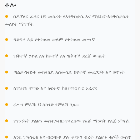
ቶሎ
●
በዶፕለር ራዳር ህግ መሰረት የእንቅስቃሴ እና ማይክሮ-እንቅስቃሴን
መለየት ማግኘት.
●
ግድግዳ ላይ የተገጠመ ወይም የተገጠመ መጫኛ.
●
ዝቅተኛ ኃይል እና ከፍተኛ እና ዝቅተኛ ደረጃ ውጤት.
●
ጣልቃ-ገብነት መከላከያ, አስመሳይ, ከፍተኛ መረጋጋት እና ወጥነት.
●
ስፒሪየስ ሞገድ እና ከፍተኛ harmonic አፈናና.
●
ፈጣን ምላሽ፡ 0-ሰከንድ የምላሽ ጊዜ።
●
የግንኙነት ያልሆነ መስተጋብር-የቀረበው የእጅ ማንሳት የእጅ ምላሽ.
●
እንደ ፕላስቲክ እና ብርጭቆ ያሉ ቀጭን ብረት ያልሆኑ ቁሶች ውስጥ