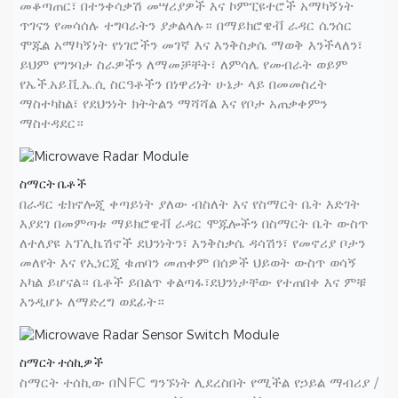
መቆጣጠር፣ በተንቀሳቃሽ መሣሪያዎች እና ኮምፒዩተሮች አማካኝነት
ጥገናን የመሳሰሉ ተግባራትን ያቃልላሉ። በማይክሮዌቭ ራዳር ሴንሰር
ሞጁል አማካኝነት የነገሮችን መገኛ እና እንቅስቃሴ ማወቅ እንችላለን፣
ይህም የግንባታ ስራዎችን ለማመቻቸት፣ ለምሳሌ የመብራት ወይም
የኤች.አይ.ቪ.ኤ.ሲ ስርዓቶችን በነዋሪነት ሁኔታ ላይ በመመስረት
ማስተካከል፣ የደህንነት ክትትልን ማሻሻል እና የቦታ አጠቃቀምን
ማስተዳደር።
ስማርት ቤቶች
በራዳር ቴክኖሎጂ ቀጣይነት ያለው ብስለት እና የስማርት ቤት እድገት
እያደገ በመምጣቱ ማይክሮዌቭ ራዳር ሞጁሎችን በስማርት ቤት ውስጥ
ለተለያዩ አፕሊኬሽኖች ደህንነትን፣ እንቅስቃሴ ዳሳሽን፣ የመኖሪያ ቦታን
መለየት እና የኢነርጂ ቁጠባን መጠቀም በሰዎች ህይወት ውስጥ ወሳኝ
አካል ይሆናል። ቤቶች ይበልጥ ቀልጣፋ፣ደህንነታቸው የተጠበቀ እና ምቹ
እንዲሆኑ ለማድረግ ወደፊት።
ስማርት ተሰኪዎች
ስማርት ተሰኪው በNFC ግንኙነት ሊደረስበት የሚችል የኃይል ማብሪያ /