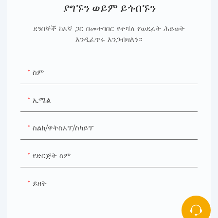
ያግኙን ወይም ይጎብኙን
ደንበኞች ከእኛ ጋር በመተባበር የተሻለ የወደፊት ሕይወት
እንዲፈጥሩ እንጋብዛለን።
ስም
ኢሜል
ስልክ/ዋትስአፕ/ስካይፕ
የድርጅት ስም
ይዘት