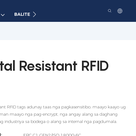
BALITE
KONTAKT
al Resistant RFID
nt RFID tags adunay taas nga pagkasensitibo, maayo kaayo ug
 man maayo nga pag-encrypt, nga angay alang sa daghang
 ug industriya sa bodega o alang sa internal nga pagdumala.
:
EPC C1 GEN2/ISO 18000-6C