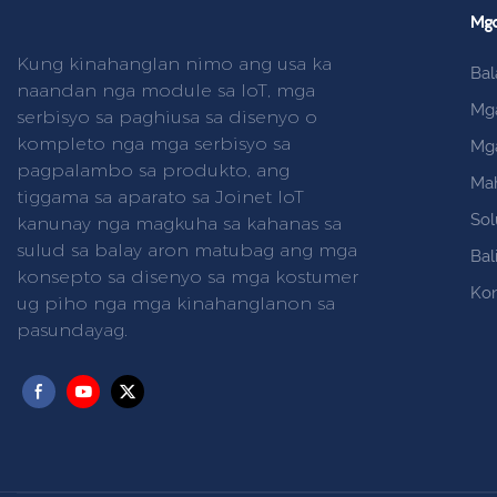
Mga
Kung kinahanglan nimo ang usa ka
Bal
naandan nga module sa IoT, mga
Mg
serbisyo sa paghiusa sa disenyo o
kompleto nga mga serbisyo sa
Mga
pagpalambo sa produkto, ang
Ma
tiggama sa aparato sa Joinet IoT
So
kanunay nga magkuha sa kahanas sa
sulud sa balay aron matubag ang mga
Bal
konsepto sa disenyo sa mga kostumer
Ko
ug piho nga mga kinahanglanon sa
pasundayag.