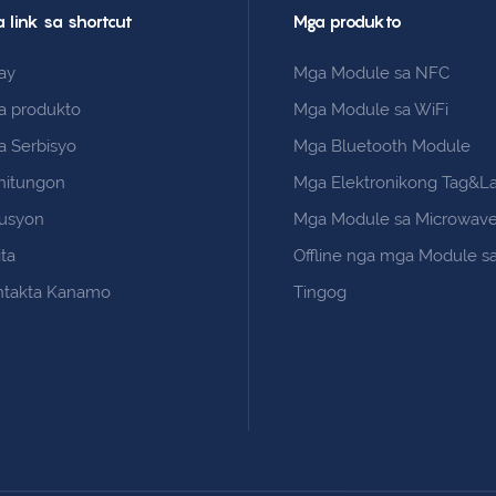
 link sa shortcut
Mga produkto
ay
Mga Module sa NFC
a produkto
Mga Module sa WiFi
 Serbisyo
Mga Bluetooth Module
hitungon
Mga Elektronikong Tag&L
lusyon
Mga Module sa Microwave
ita
Offline nga mga Module sa
ntakta Kanamo
Tingog