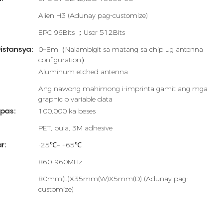
Alien H3 (Adunay pag-customize)
EPC 96Bits ；User 512Bits
istansya:
0~8m（Nalambigit sa matang sa chip ug antenna
configuration）
Aluminum etched antenna
Ang nawong mahimong i-imprinta gamit ang mga
graphic o variable data
pas:
100,000 ka beses
PET, bula, 3M adhesive
r:
-25℃~ +65℃
860-960MHz
80mm(L)X35mm(W)X5mm(D) (Adunay pag-
customize)