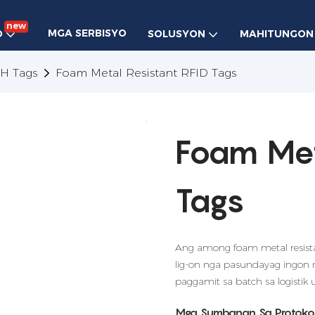
new
MGA SERBISYO
O
SOLUSYON
MAHITUNGON
H Tags
Foam Metal Resistant RFID Tags
Foam Met
Tags
Ang among foam metal resista
lig-on nga pasundayag ingon
paggamit sa batch sa logistik
Mga Sumbanan Sa Protokol