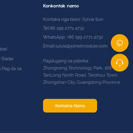
Konkontak namo
Kontaka nga tawo: Sylvia Sun
Tel:86 199 2771 4732
WhatsApp: +86 199 2771 4732
Email:sylvia@joinetmodule.com
abel
 Radar
Pagdugang sa pabrika:
Zhongneng Technology Park, 168
 Pag-ila sa
TanLong North Road, Tanzhou Town,
Zhongshan City, Guangdong Province
Kontakta Namo