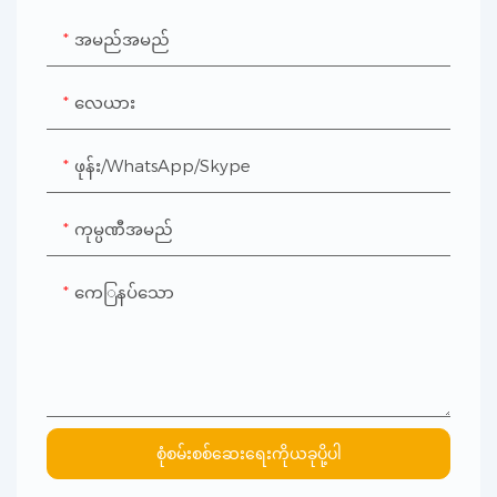
အမည်အမည်
လေယား
ဖုန်း/WhatsApp/Skype
ကုမ္ပဏီအမည်
ကေြနပ်သော
စုံစမ်းစစ်ဆေးရေးကိုယခုပို့ပါ