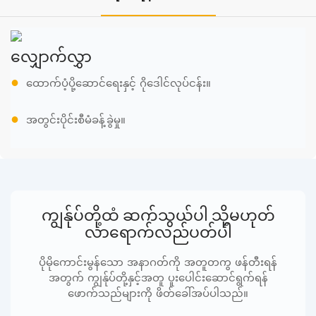
လျှောက်လွှာ
●
ထောက်ပံ့ပို့ဆောင်ရေးနှင့် ဂိုဒေါင်လုပ်ငန်း။
●
အတွင်းပိုင်းစီမံခန့်ခွဲမှု။
ကျွန်ုပ်တို့ထံ ဆက်သွယ်ပါ သို့မဟုတ်
လာရောက်လည်ပတ်ပါ
ပိုမိုကောင်းမွန်သော အနာဂတ်ကို အတူတကွ ဖန်တီးရန်
အတွက် ကျွန်ုပ်တို့နှင့်အတူ ပူးပေါင်းဆောင်ရွက်ရန်
ဖောက်သည်များကို ဖိတ်ခေါ်အပ်ပါသည်။