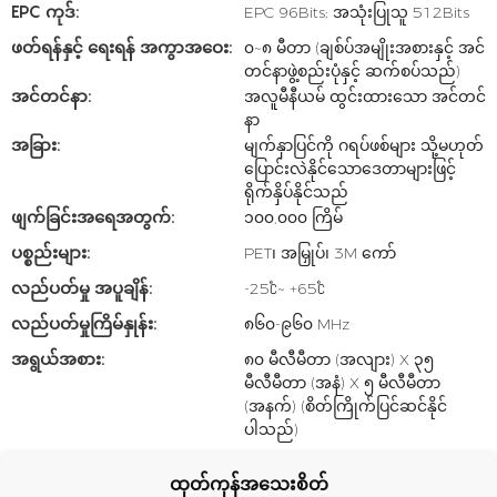
EPC ကုဒ်:
EPC 96Bits; အသုံးပြုသူ 512Bits
ဖတ်ရန်နှင့် ရေးရန် အကွာအဝေး:
၀~၈ မီတာ (ချစ်ပ်အမျိုးအစားနှင့် အင်
တင်နာဖွဲ့စည်းပုံနှင့် ဆက်စပ်သည်)
အင်တင်နာ:
အလူမီနီယမ် ထွင်းထားသော အင်တင်
နာ
အခြား:
မျက်နှာပြင်ကို ဂရပ်ဖစ်များ သို့မဟုတ်
ပြောင်းလဲနိုင်သောဒေတာများဖြင့်
ရိုက်နှိပ်နိုင်သည်
ဖျက်ခြင်းအရေအတွက်:
၁၀၀,၀၀၀ ကြိမ်
ပစ္စည်းများ:
PET၊ အမြှုပ်၊ 3M ကော်
လည်ပတ်မှု အပူချိန်:
-25℃~ +65℃
လည်ပတ်မှုကြိမ်နှုန်း:
၈၆၀-၉၆၀ MHz
အရွယ်အစား:
၈၀ မီလီမီတာ (အလျား) X ၃၅
မီလီမီတာ (အနံ) X ၅ မီလီမီတာ
(အနက်) (စိတ်ကြိုက်ပြင်ဆင်နိုင်
ပါသည်)
ထုတ်ကုန်အသေးစိတ်