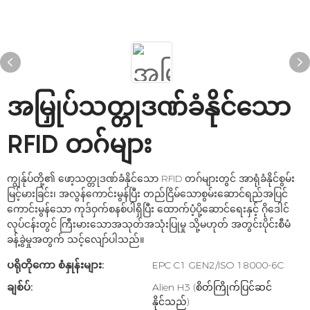
အမြှုပ်သတ္တုဒဏ်ခံနိုင်သော
RFID တဂ်များ
ကျွန်ုပ်တို့၏ ဖော့သတ္တုဒဏ်ခံနိုင်သော RFID တဂ်များတွင် အာရုံခံနိုင်စွမ်း
မြင့်မားခြင်း၊ အလွန်ကောင်းမွန်ပြီး တည်ငြိမ်သောစွမ်းဆောင်ရည်အပြင်
ကောင်းမွန်သော ကုဒ်ဝှက်စနစ်ပါရှိပြီး ထောက်ပံ့ပို့ဆောင်ရေးနှင့် ဂိုဒေါင်
လုပ်ငန်းတွင် ကြီးမားသောအသုတ်အသုံးပြုမှု သို့မဟုတ် အတွင်းပိုင်းစီမံ
ခန့်ခွဲမှုအတွက် သင့်လျော်ပါသည်။
ပရိုတိုကော စံနှုန်းများ:
EPC C1 GEN2/ISO 18000-6C
ချစ်ပ်:
Alien H3 (စိတ်ကြိုက်ပြင်ဆင်
နိုင်သည်)