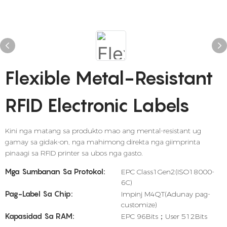
Flexible Metal-Resistant
RFID Electronic Labels
Kini nga matang sa produkto mao ang mental-resistant ug
gamay sa gidak-on, nga mahimong direkta nga giimprinta
pinaagi sa RFID printer sa ubos nga gasto.
Mga Sumbanan Sa Protokol:
EPC Class1Gen2(ISO18000-
6C)
Pag-Label Sa Chip:
Impinj M4QT(Adunay pag-
customize)
Kapasidad Sa RAM:
EPC 96Bits；User 512Bits