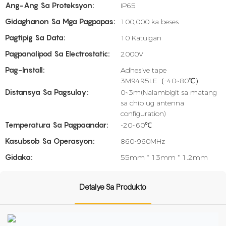
Ang-Ang Sa Proteksyon:
IP65
Gidaghanon Sa Mga Pagpapas:
100,000 ka beses
Pagtipig Sa Data:
10 Katuigan
Pagpanalipod Sa Electrostatic:
2000V
Pag-Install:
Adhesive tape
3M9495LE（-40~80℃）
Distansya Sa Pagsulay:
0~3m(Nalambigit sa matang
sa chip ug antenna
configuration)
Temperatura Sa Pagpaandar:
-20~60℃
Kasubsob Sa Operasyon:
860-960MHz
Gidaka:
55mm * 13mm * 1.2mm
Detalye Sa Produkto