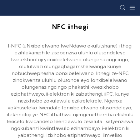
NFC iithegi
I-NFC (uNxibelelwano lweNdawo ekufutshane) iithegi
ezihlakaniphile zisebenzisa uluhlu olusondeleyo
lwetekhnoloji yonxibelelwano olungenazingcingo,
olululwazi olungaqhagamshelwanga kunye
nobuchwephesha bonxibelelwano. Iithegi ze-NFC
zinokwenza uluhlu olusondeleyo lonxibelelwano
olungenazingcingo phakathi kwezixhobo
eziphathwayo, ii-elektroniki zabathengi, iiPC, kunye
nezixhobo zokulawula ezikrelekrele. Ngenxa
yokhuseleko lwendalo lonxibelelwano olusondeleyo,
itekhnoloji ye-NFC ithathwa njengenethemba elikhulu
lesicelo kwicandelo leentlawulo zeselula. Isetyenziswa
ngokubanzi kwiintlawulo ezihambayo, i-elektroniki
yabathengi, izixhobo eziphathwayo, iimveliso