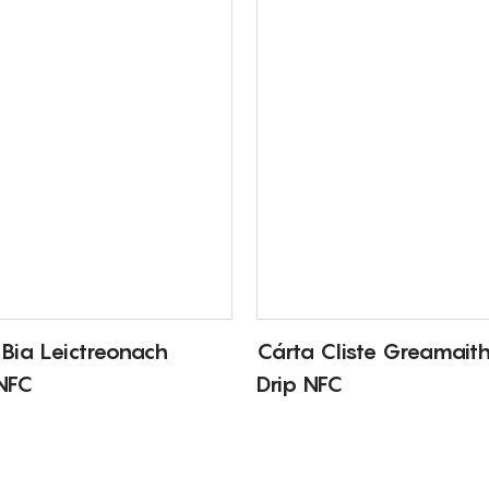
Bia Leictreonach
Cárta Cliste Greamait
 NFC
Drip NFC