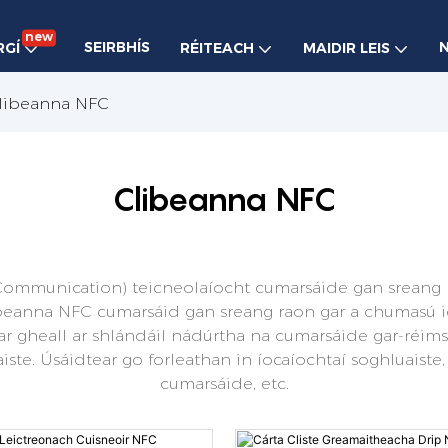
new
SEIRBHÍS
RGÍ
RÉITEACH
MAIDIR LEIS
libeanna NFC
Clibeanna NFC
ommunication) teicneolaíocht cumarsáide gan sreang ra
ibeanna NFC cumarsáid gan sreang raon gar a chumasú id
. Mar gheall ar shlándáil nádúrtha na cumarsáide gar-réims
ste. Úsáidtear go forleathan in íocaíochtaí soghluaiste, 
cumarsáide, etc.