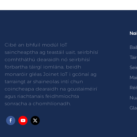
Nai
Cibé an bhfuil modúl IoT
Bai
saincheaptha ag teastáil uait, seirbhísí
Tái
comhtháthú dearaidh nó seirbhísí
forbartha táirgí iomlána, beidh
Sei
monaróir gléas Joinet IoT i gcónaí ag
Mai
tarraingt ar shaineolas intí chun
Réi
coincheapa dearaidh na gcustaiméirí
agus riachtanais feidhmíochta
Nu
sonracha a chomhlíonadh.
Gla