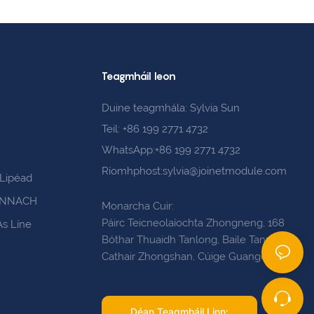
Teagmháil leon
Duine teagmhála: Sylvia Sun
Teil: +86 199 2771 4732
WhatsApp:+86 199 2771 4732
Ríomhphost:sylvia@joinetmodule.com
&Lipéad
HONNACH
Monarcha Cuir:
Páirc Teicneolaíochta Zhongneng, 168
As Líne
Bóthar Thuaidh Tanlong, Baile Tanzhou,
Cathair Zhongshan, Cúige Guangdong
Déan Teagmháil Linn: