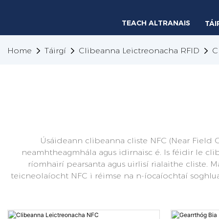
TEACH ALTRANAIS
TÁI
Home
Táirgí
Clibeanna Leictreonacha RFID
C
Úsáideann clibeanna cliste NFC (Near Field C
neamhtheagmhála agus idirnaisc é. Is féidir le cl
ríomhairí pearsanta agus uirlisí rialaithe cliste
teicneolaíocht NFC i réimse na n-íocaíochtaí soghluai