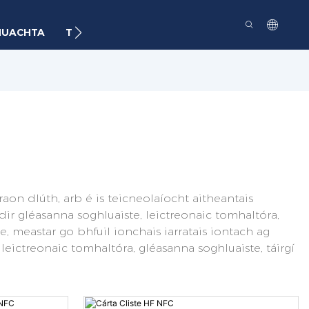
NUACHTA
TEAGMHÁIL
on dlúth, arb é is teicneolaíocht aitheantais
ir gléasanna soghluaiste, leictreonaic tomhaltóra,
e, meastar go bhfuil ionchais iarratais iontach ag
leictreonaic tomhaltóra, gléasanna soghluaiste, táirgí