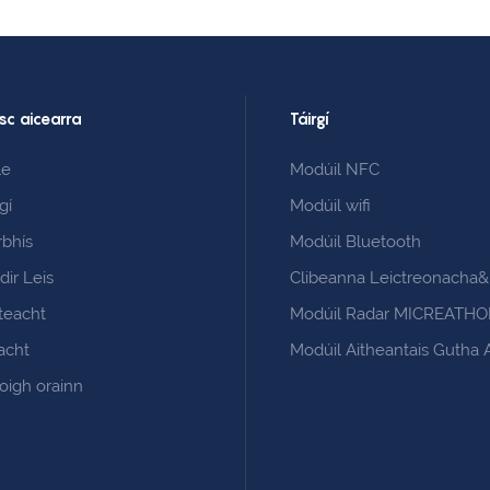
sc aicearra
Táirgí
le
Modúil NFC
rgí
Modúil wifi
rbhís
Modúil Bluetooth
dir Leis
Clibeanna Leictreonacha
teacht
Modúil Radar MICREAT
acht
Modúil Aitheantais Gutha 
oigh orainn