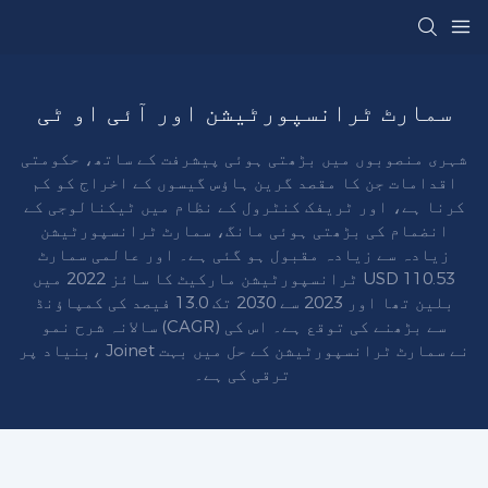
سمارٹ ٹرانسپورٹیشن اور آئی او ٹی
شہری منصوبوں میں بڑھتی ہوئی پیشرفت کے ساتھ، حکومتی
اقدامات جن کا مقصد گرین ہاؤس گیسوں کے اخراج کو کم
کرنا ہے، اور ٹریفک کنٹرول کے نظام میں ٹیکنالوجی کے
انضمام کی بڑھتی ہوئی مانگ، سمارٹ ٹرانسپورٹیشن
زیادہ سے زیادہ مقبول ہو گئی ہے۔ اور عالمی سمارٹ
ٹرانسپورٹیشن مارکیٹ کا سائز 2022 میں USD 110.53
بلین تھا اور 2023 سے 2030 تک 13.0 فیصد کی کمپاؤنڈ
سالانہ شرح نمو (CAGR) سے بڑھنے کی توقع ہے۔ اس کی
بنیاد پر، Joinet نے سمارٹ ٹرانسپورٹیشن کے حل میں بہت
ترقی کی ہے۔