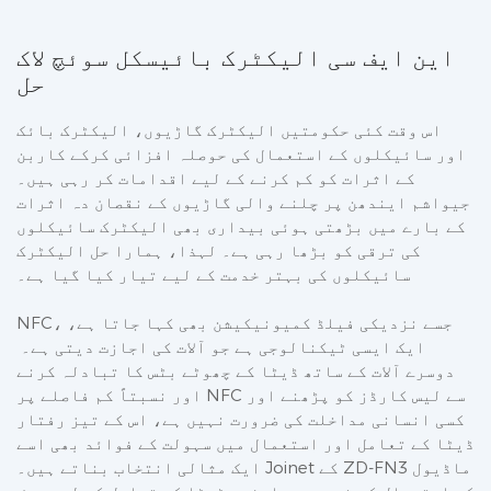
این ایف سی الیکٹرک بائیسکل سوئچ لاک
حل
اس وقت کئی حکومتیں الیکٹرک گاڑیوں، الیکٹرک بائک
اور سائیکلوں کے استعمال کی حوصلہ افزائی کرکے کاربن
کے اثرات کو کم کرنے کے لیے اقدامات کر رہی ہیں۔
جیواشم ایندھن پر چلنے والی گاڑیوں کے نقصان دہ اثرات
کے بارے میں بڑھتی ہوئی بیداری بھی الیکٹرک سائیکلوں
کی ترقی کو بڑھا رہی ہے۔ لہذا، ہمارا حل الیکٹرک
سائیکلوں کی بہتر خدمت کے لیے تیار کیا گیا ہے۔
NFC، جسے نزدیکی فیلڈ کمیونیکیشن بھی کہا جاتا ہے،
ایک ایسی ٹیکنالوجی ہے جو آلات کی اجازت دیتی ہے۔
دوسرے آلات کے ساتھ ڈیٹا کے چھوٹے بٹس کا تبادلہ کرنے
اور نسبتاً کم فاصلے پر NFC سے لیس کارڈز کو پڑھنے اور
کسی انسانی مداخلت کی ضرورت نہیں ہے، اس کے تیز رفتار
ڈیٹا کے تعامل اور استعمال میں سہولت کے فوائد بھی اسے
ایک مثالی انتخاب بناتے ہیں۔ Joinet کے ZD-FN3 ماڈیول