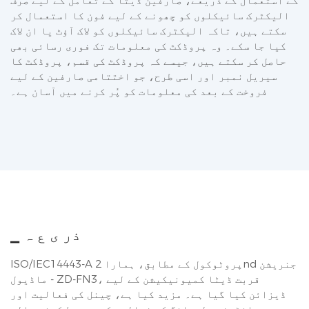
کے استعمال کے ذریعے، صارفین ڈیٹا کے تعامل کے لیے صرف
الیکٹرک سائیکلوں کو چھونے کے لیے فون کا استعمال کر
سکتے ہیں، تاکہ الیکٹرک سائیکلوں کو لاک آؤٹ یا ان لاک
کیا جا سکے۔ وہ پروڈکٹ کی معلومات تک فوری رسائی بھی
حاصل کر سکتے ہیں، جیسے کہ پروڈکٹ کی قسم، پروڈکٹ کا
سیریل نمبر اور اسی طرح، جو اختتامی صارفین کے لیے
فروخت کے بعد کی معلومات کو پُر کرنے میں آسان ہے۔
▁ ذر ی ع ہ
ISO/IEC14443-A پروٹوکول کے مطابق، ہمارا 2nd جنریشن
ماڈیول - ZD-FN3، قربت ڈیٹا کمیونیکیشن کے لیے
ڈیزائن کیا گیا ہے۔ مزید کیا ہے، چینل کی فعالیت اور