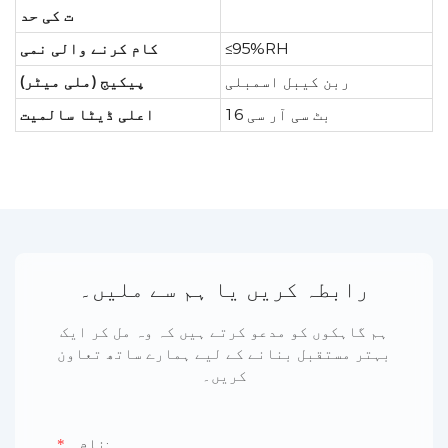
ت کی حد
≤95%RH
کام کرنے والی نمی
ربن کیبل اسمبلی
پیکیج (ملی میٹر)
16 بٹ سی آر سی
اعلی ڈیٹا سالمیت
رابطہ کریں یا ہم سے ملیں۔
ہم گاہکوں کو مدعو کرتے ہیں کہ وہ مل کر ایک
بہتر مستقبل بنانے کے لیے ہمارے ساتھ تعاون
کریں۔
▁نام: