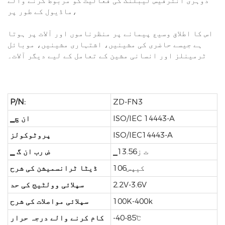
دوہری انٹرفیس لیبلنگ کی فعالیت کو مربوط کرنے والے
ماڈیول کے طور پر،
اس کا اطلاق وسیع پیمانے پر منظرناموں اور آلات پر ہوتا
ہے جیسے حاضری کی مشینیں، اشتہاری مشینیں، موبائل
ٹرمینلز اور انسانی مشین کے تعامل کے لیے دیگر آلات۔
P/N:
ZD-FN3
ISO/IEC 14443-A
▁ان چ
ISO/IEC14443-A
پروٹوکولز
▁ت ز13.56
▁ ض رب ان گ
کیپس106
ڈیٹا ٹرانسمیشن کی شرح
2.2V-3.6V
سپلائی وولٹیج کی حد
100K-400k
سپلائی مواصلات کی شرح
-40-85℃
کام کرنے والے درجہ حرار