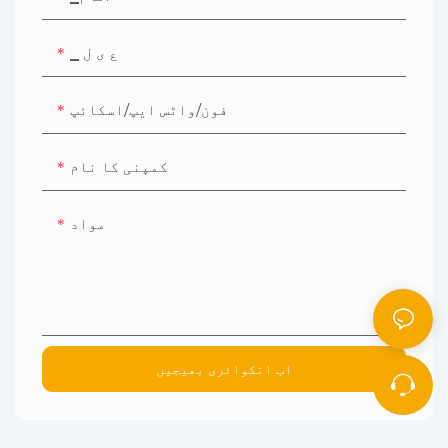
▁ ع ی ل
فون/واٹس ایپ/اسکائپ
کمپنی کا نام
مواد
اب انکوائری بھیجیں