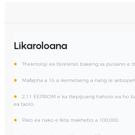
Likaroloana
●
Theknoloji ea tšireletso bakeng sa puisano e 
●
Mafapha a 16 a ikemetseng a nang le sebopeho
●
2.11 EEPROM e ka tšeptjoang haholo ea ho ba
ea taolo.
●
Palo ea nako e feta makhetlo a 100,000.