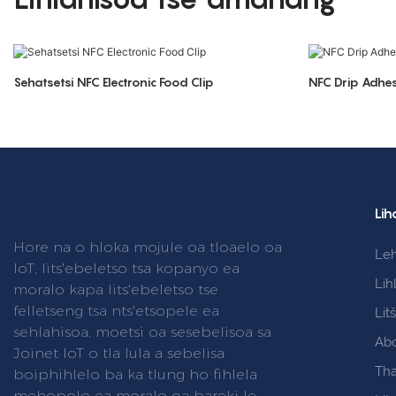
Sehatsetsi NFC Electronic Food Clip
NFC Drip Adhe
Lih
Hore na o hloka mojule oa tloaelo oa
Le
IoT, lits'ebeletso tsa kopanyo ea
Lih
moralo kapa lits'ebeletso tse
felletseng tsa nts'etsopele ea
Lit
sehlahisoa, moetsi oa sesebelisoa sa
Ab
Joinet IoT o tla lula a sebelisa
Tha
boiphihlelo ba ka tlung ho fihlela
mehopolo ea moralo oa bareki le