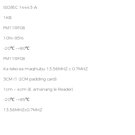
ISO/IEC 14443-A
1KB
FM11RF08
10%~95%
-20℃ ~+80℃
FM11RF08
Ka teko ea maqhubu 13.56MHZ ± 0.7MHZ
:
3CM (1-2CM padding card)
1cm ~ 4cm (E amanang le Reader)
-20℃ ~+85℃
13.56MHZ±0.7MHZ