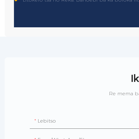
I
Re mema ba
Lebitso