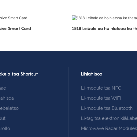
sive Smart Card
1818 Leibole ea ho hlatsoa ka t
okelo tsa Shortcut
Lihlahisoa
hae
Li-module tsa NFC
lahisoa
Li-module tsa WiFi
šebeletso
Li-module tsa Bluetooth
out
Li-tag tsa elektroniki&Labe
rollo
Microwave Radar Module