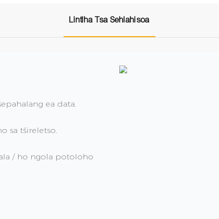
Lintlha Tsa Sehlahisoa
tšepahalang ea data.
 sa tšireletso.
la / ho ngola potoloho