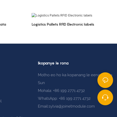
hata
Logistics Pallets RFID Electronic labels
Ikopanye le rona
Motho eo ho ka kopanang le eena: Sylvia
Sun
Mohala: +86 199 2771 4732
WhatsApp: +86 199 2771 4732
l
Email:sylvia@joinetmodule.com
s