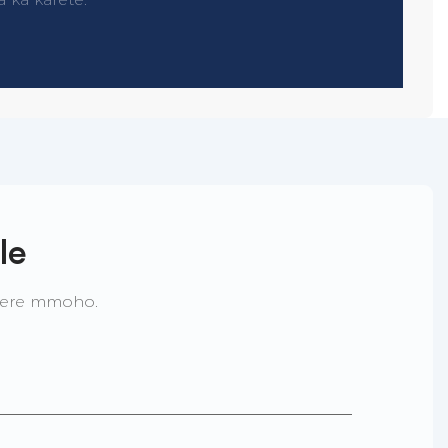
le
tere mmoho.