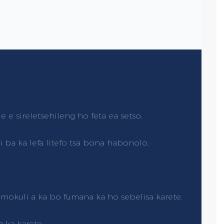
e e sireletsehileng ho feta ea setso.
si ba ka lefa litefo tsa bona habonolo.
mokuli a ka bo fumana ka ho sebelisa karete.
 ka karete.