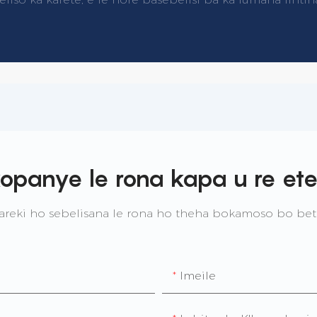
kopanye le rona kapa u re ete
reki ho sebelisana le rona ho theha bokamoso bo be
Imeile