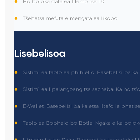
●
Ho boloka data ea lilemo tse 10.
●
Tšehetsa mefuta e mengata ea likopo.
Lisebelisoa
●
Sistimi ea taolo ea phihlello: Basebelisi ba ka 
●
Sistimi ea lipalangoang tsa sechaba: Ka ho ts'oa
●
E-Wallet: Basebelisi ba ka etsa litefo le phetise
●
Taolo ea Bophelo bo Botle: Ngaka e ka boloka
●
Litokelo tsa ho Reka: Bahoebi ba ka boloka lite