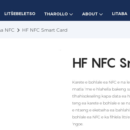
LITŠEBELETSO
LITABA
THAROLLO
ABOUT
tsa NFC
HF NFC Smart Card
HF NFC S
Karete e bohlale ea NFC e na l
matla 'me e hlahella bakeng sa
tlhahisoleseling kapa data ea 
teng ea karete e bohlale e se 
e ntseng e eketseha ea bahlahi
bohlale ea NFC e ka fihlela lits'
'ngoe.