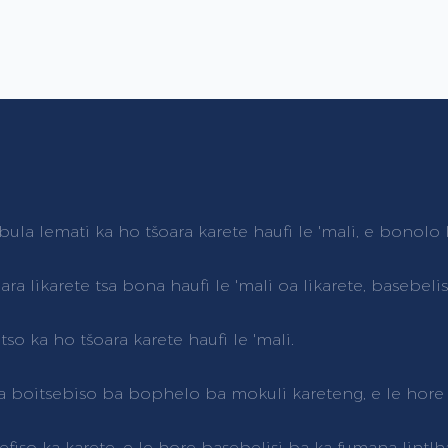
bula lemati ka ho tšoara karete haufi le 'mali, e bonolo l
ra likarete tsa bona haufi le 'mali oa likarete, basebeli
tso ka ho tšoara karete haufi le 'mali.
 boitsebiso ba bophelo ba mokuli kareteng, e le hore 
fiso ka karete, e le hore basebelisi ba ka fumana lintlha