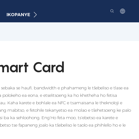
IKOPANYE
mart Card
e sebaka se haufi, bandwidth e phahameng le tšebeliso e tlase ea
 polokeho ea eona, e etselitsoeng ka ho khetheha ho fetisa
hau. Kaha karete e bohlale ea NFC e tsamaisana le theknoloji e
nang mabitso, e fetohile tekanyetso ea molao e tšehetsoeng ke palo
si ba ka sehloohong. Eng’Ho feta moo, ts'ebetso ea karete e
ebetso tse fapaneng joalo ka tšebeliso le taolo ea phihlello ho e le