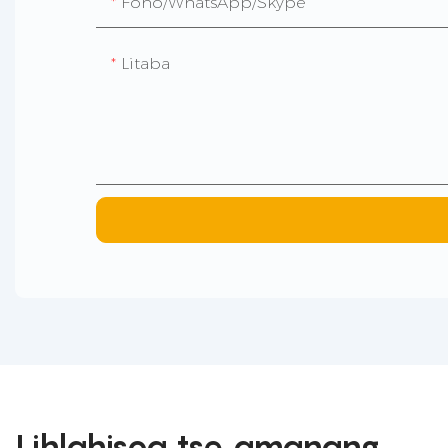
Fono/WhatsApp/Skype
Litaba
Lihlahisoa tse amanang