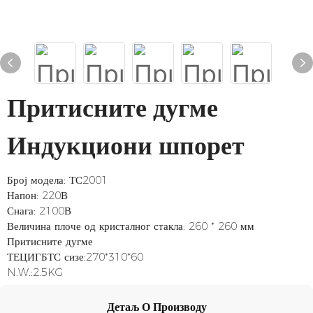
Притисните дугме
Индукциони шпорет
Број модела: ТС2001
Напон: 220В
Снага: 2100В
Величина плоче од кристалног стакла: 260 * 260 мм
Притисните дугме
ТЕЦИГБТС сизе:270*310*60
N.W.:2.5KG
Детаљ О Производу