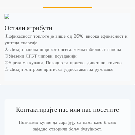
Остали атрибути
①Ефикасност топлоте је више од 86%, висока ефикасност и
уштеда енергије
② Дизајн напона широког опсега, компатибилност напона
③Увезени ЛГБТ чипови, поузданији
④6 режима кувања, Погодно за пржено, динстано, точено
⑤ Дизајн контроле притиска, једноставан за руковање
Контактирајте нас или нас посетите
Позивамо купце да сарађују са нама како бисмо
заједно створили бољу будућност.