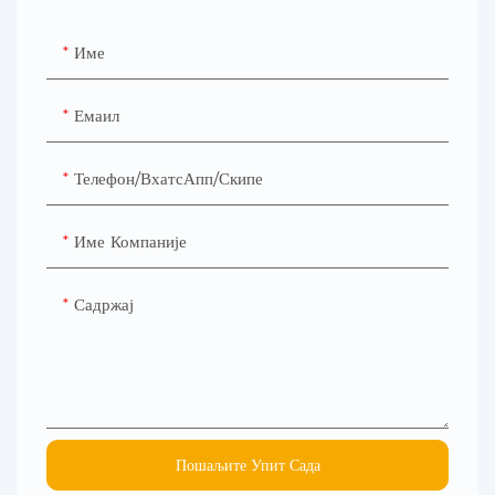
Име
Емаил
Телефон/ВхатсАпп/Скипе
Име Компаније
Садржај
Пошаљите Упит Сада