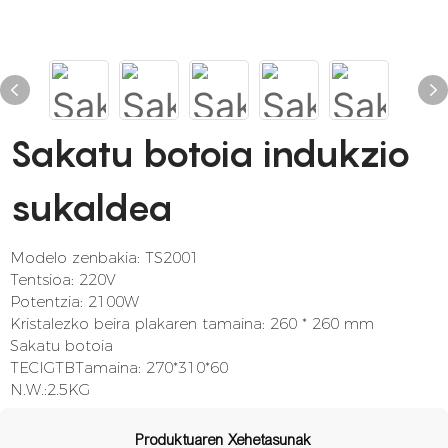
Sakatu botoia indukzio
sukaldea
Modelo zenbakia: TS2001
Tentsioa: 220V
Potentzia: 2100W
Kristalezko beira plakaren tamaina: 260 * 260 mm
Sakatu botoia
TECIGTBTamaina: 270*310*60
N.W.:2.5KG
Produktuaren Xehetasunak