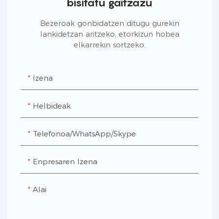
bisitatu gaitzazu
Bezeroak gonbidatzen ditugu gurekin
lankidetzan aritzeko, etorkizun hobea
elkarrekin sortzeko.
Izena
Helbideak
Telefonoa/WhatsApp/Skype
Enpresaren Izena
Alai