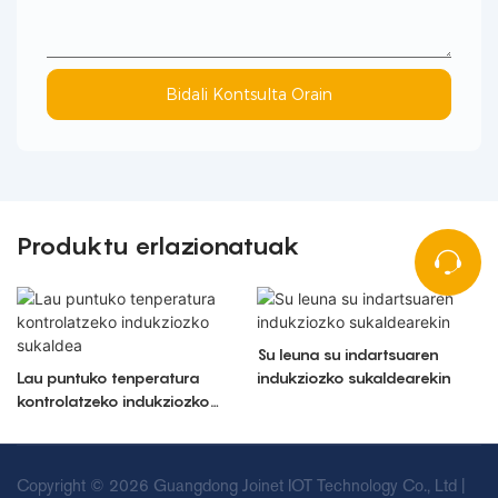
Bidali Kontsulta Orain
Produktu erlazionatuak
Su leuna su indartsuaren
Lau puntuko tenperatura
indukziozko sukaldearekin
kontrolatzeko indukziozko
sukaldea
Copyright © 2026 Guangdong Joinet IOT Technology Co., Ltd |