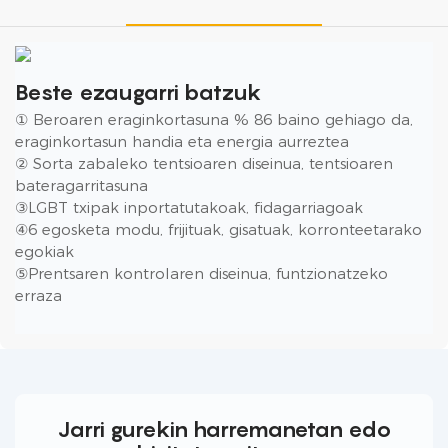
Beste ezaugarri batzuk
① Beroaren eraginkortasuna % 86 baino gehiago da,
eraginkortasun handia eta energia aurreztea
② Sorta zabaleko tentsioaren diseinua, tentsioaren
bateragarritasuna
③LGBT txipak inportatutakoak, fidagarriagoak
④6 egosketa modu, frijituak, gisatuak, korronteetarako
egokiak
⑤Prentsaren kontrolaren diseinua, funtzionatzeko
erraza
Jarri gurekin harremanetan edo