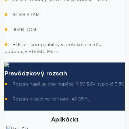
●
64 KB SRAM.
●
96KB ROM.
●
BLE 5.1, kompatibilný s protokolom 5.0 a
podporuje BLE/SIG Mesh.
Prevádzkový rozsah
●
Rozsah napájacieho napätia: 1,8V-3,6V, typické 3,3V.
●
Rozsah pracovnej teploty: -40-85 ℃.
Aplikácia