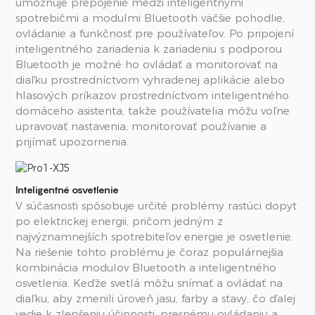
umožňuje prepojenie medzi inteligentnými
spotrebičmi a modulmi Bluetooth väčšie pohodlie,
ovládanie a funkčnosť pre používateľov. Po pripojení
inteligentného zariadenia k zariadeniu s podporou
Bluetooth je možné ho ovládať a monitorovať na
diaľku prostredníctvom vyhradenej aplikácie alebo
hlasových príkazov prostredníctvom inteligentného
domáceho asistenta, takže používatelia môžu voľne
upravovať nastavenia, monitorovať používanie a
prijímať upozornenia.
Inteligentné osvetlenie
V súčasnosti spôsobuje určité problémy rastúci dopyt
po elektrickej energii, pričom jedným z
najvýznamnejších spotrebiteľov energie je osvetlenie.
Na riešenie tohto problému je čoraz populárnejšia
kombinácia modulov Bluetooth a inteligentného
osvetlenia. Keďže svetlá môžu snímať a ovládať na
diaľku, aby zmenili úroveň jasu, farby a stavy, čo ďalej
vedie k zlepšeniu účinnosti, presnému ovládaniu a