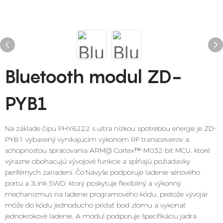
Bluetooth modul ZD-
PYB1
Na základe čipu PHY6222 s ultra nízkou spotrebou energie je ZD-
PYB1 vybavený vynikajúcim výkonom RF transceiverov a
schopnosťou spracovania ARM@ Cortexᵀᴹ-M032 bit MCU, ktoré
výrazne obohacujú vývojové funkcie a spĺňajú požiadavky
periférnych zariadení. Čo’Navyše podporuje ladenie sériového
portu a JLink SWD, ktorý poskytuje flexibilný a výkonný
mechanizmus na ladenie programového kódu, pretože vývojár
môže do kódu jednoducho pridať bod zlomu a vykonať
jednokrokové ladenie. A modul podporuje špecifikáciu jadra