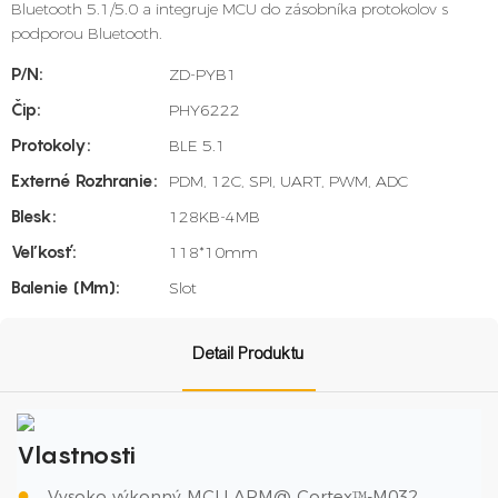
Bluetooth 5.1/5.0 a integruje MCU do zásobníka protokolov s
podporou Bluetooth.
P/N:
ZD-PYB1
Čip:
PHY6222
Protokoly:
BLE 5.1
Externé Rozhranie:
PDM, 12C, SPI, UART, PWM, ADC
Blesk:
128KB-4MB
Veľkosť:
118*10mm
Balenie (mm):
Slot
Detail Produktu
Vlastnosti
●
Vysoko výkonný MCU ARM@ Cortexᵀᴹ-M032.