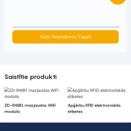
Sūtīt Pieprasījumu Tagad
Saistītie produkti
ZD-RWB1 mazjaudas WiFi
Apģērbu RFID elektroniskās
modulis
etiķetes