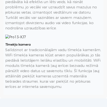
piedāvāta kā efektīvs un lēts veids, kā risināt
problēmu, jo vecāki var uzraudzīt savus mazuļus no
jebkuras vietas, izmantojot viedtālruni vai datoru.
Turklāt vecāki var sazināties ar saviem mazuļiem,
izmantojot divvirzienu audio vai video funkcijas, ko
nodrošina uzraudzības ierīce.
Tīmekļa kamera
Salīdzinot ar tradicionālajām vadu tīmekļa kamerām,
WiFi tīmekļa kameras kļūst arvien populārākas, jo tās
piedāvā lietotājiem lielāku elastību un mobilitāti. WiFi
modulis tīmekļa kamerā ļauj ierīcei bezvadu režīmā
pārsūtīt video datus uz savienotu tīklu. Šī funkcija ļauj
attālināti piekļūt kameras uzņemtā materiāla
tiešraides straumei, kurai var piekļūt no jebkuras
ierīces ar interneta savienojumu.