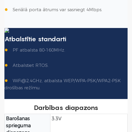
●
Seriālā porta ātrums var sasniegt 4Mbps.
Atbalstītie standarti
●
PF atbalsta 80-160MHz.
●
Atbalstiet RTOS.
●
WiFi@2.4GHz, atbalsta WEP/WPA-PSK/WPA2-PSK
drošības režīmu.
Darbības diapazons
Barošanas
3.3V
sprieguma