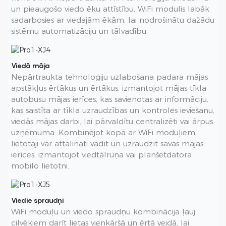
un pieaugošo viedo ēku attīstību, WiFi modulis labāk
sadarbosies ar viedajām ēkām, lai nodrošinātu dažādu
sistēmu automatizāciju un tālvadību.
Viedā māja
Nepārtraukta tehnoloģiju uzlabošana padara mājas
apstākļus ērtākus un ērtākus, izmantojot mājas tīkla
autobusu mājas ierīces, kas savienotas ar informāciju,
kas saistīta ar tīkla uzraudzības un kontroles ieviešanu,
viedās mājas darbi, lai pārvaldītu centralizēti vai ārpus
uzņēmuma. Kombinējot kopā ar WiFi moduļiem,
lietotāji var attālināti vadīt un uzraudzīt savas mājas
ierīces, izmantojot viedtālruņa vai planšetdatora
mobilo lietotni.
Viedie spraudņi
WiFi moduļu un viedo spraudņu kombinācija ļauj
cilvēkiem darīt lietas vienkāršā un ērtā veidā, lai