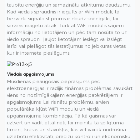
taupītu enerģiju un samazinātu atkritumu daudzumu.
Kad viedais spraudnis ir iegults ar WiFi moduli, tā
bezvadu signāla stiprums ir daudz spēcīgāks, lai
serveris reaģētu ātrāk. Turklāt WiFi modulis saņem
informāciju no lietotājiem un pēc tam nosūta to uz
viedo spraudni, ļaujot lietotājam ieslēgt vai izslēgt
ierīci vai pielāgot tās iestatījumus no jebkuras vietas,
kur ir interneta pieslēgums.
Viedais apgaismojums
Mūsdienās pieaugošais pieprasījums pēc
elektroenerģijas ir radījis zināmas problēmas, savukārt
viens no nozīmīgākajiem enerģijas patērētājiem ir
apgaismojums. Lai risinātu problēmu, arvien
populārāka kļūst WiFi moduļu un viedā
apgaismojuma kombinācija. Tā kā gaismas var
uztvert un vadīt attālināti, lai mainītu tā spilgtuma
līmeni, krāsas un stāvokļus, kas vēl vairāk nodrošina
uzlabotu efektivitāti, precīzu kontroli un ekonomisku