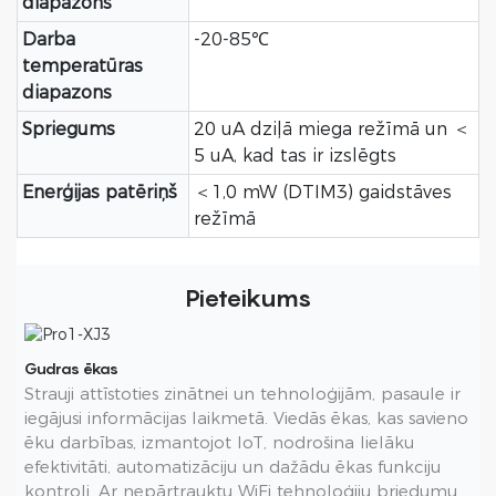
diapazons
Darba
-20-85℃
temperatūras
diapazons
Spriegums
20 uA dziļā miega režīmā un ＜
5 uA, kad tas ir izslēgts
Enerģijas patēriņš
＜1,0 mW (DTIM3) gaidstāves
režīmā
Pieteikums
Gudras ēkas
Strauji attīstoties zinātnei un tehnoloģijām, pasaule ir
iegājusi informācijas laikmetā. Viedās ēkas, kas savieno
ēku darbības, izmantojot IoT, nodrošina lielāku
efektivitāti, automatizāciju un dažādu ēkas funkciju
kontroli. Ar nepārtrauktu WiFi tehnoloģiju briedumu