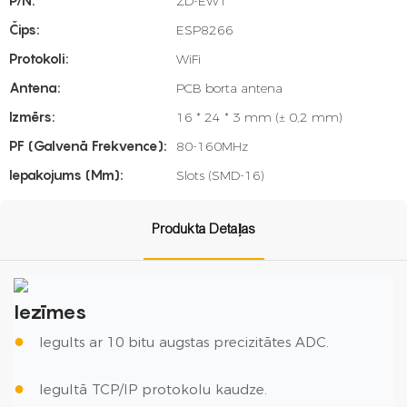
P/N:
ZD-EW1
Čips:
ESP8266
Protokoli:
WiFi
Antena:
PCB borta antena
Izmērs:
16 * 24 * 3 mm (± 0,2 mm)
PF (galvenā Frekvence):
80-160MHz
Iepakojums (mm):
Slots (SMD-16)
Produkta Detaļas
Iezīmes
●
Iegults ar 10 bitu augstas precizitātes ADC.
●
Iegultā TCP/IP protokolu kaudze.