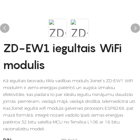
ZD-EW1 iegultais WiFi
modulis
Kā iegultais bezvadu tīkla vadības modulis Joinet’s ZD-EW1 WiFi
modulim ir zems enerģijas patēriņš un augsta izmaksu
efektivitāte, kas padara to par ideālu iegultu risinājumu daudzās
jomās, piemēram, viedajā mājā, viedajā drošībā, telemedicīnā utt.
Kas’Joinet iegultā wifi moduļa galvenais procesors ESP8266, pat
mazā formātā, integrē nozarē vadošo īpaši zemas enerģijas
patēriņa 32 bitu satelīta MCU no Tensilica L106 ar 16 bitu
racionalizētu modeli.