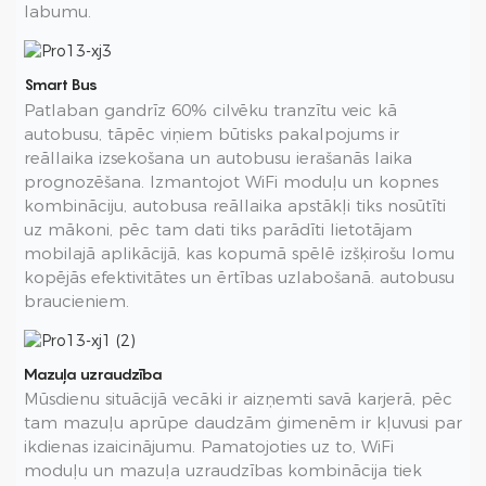
labumu.
Smart Bus
Patlaban gandrīz 60% cilvēku tranzītu veic kā
autobusu, tāpēc viņiem būtisks pakalpojums ir
reāllaika izsekošana un autobusu ierašanās laika
prognozēšana. Izmantojot WiFi moduļu un kopnes
kombināciju, autobusa reāllaika apstākļi tiks nosūtīti
uz mākoni, pēc tam dati tiks parādīti lietotājam
mobilajā aplikācijā, kas kopumā spēlē izšķirošu lomu
kopējās efektivitātes un ērtības uzlabošanā. autobusu
braucieniem.
Mazuļa uzraudzība
Mūsdienu situācijā vecāki ir aizņemti savā karjerā, pēc
tam mazuļu aprūpe daudzām ģimenēm ir kļuvusi par
ikdienas izaicinājumu. Pamatojoties uz to, WiFi
moduļu un mazuļa uzraudzības kombinācija tiek