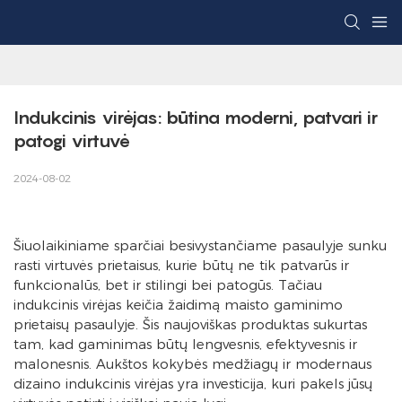
Indukcinis virėjas: būtina moderni, patvari ir 
patogi virtuvė
2024-08-02
Šiuolaikiniame sparčiai besivystančiame pasaulyje sunku
rasti virtuvės prietaisus, kurie būtų ne tik patvarūs ir
funkcionalūs, bet ir stilingi bei patogūs. Tačiau
indukcinis virėjas keičia žaidimą maisto gaminimo
prietaisų pasaulyje. Šis naujoviškas produktas sukurtas
tam, kad gaminimas būtų lengvesnis, efektyvesnis ir
malonesnis. Aukštos kokybės medžiagų ir modernaus
dizaino indukcinis virėjas yra investicija, kuri pakels jūsų