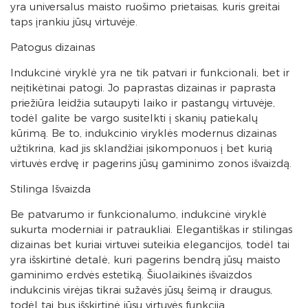
yra universalus maisto ruošimo prietaisas, kuris greitai
taps įrankiu jūsų virtuvėje.
Patogus dizainas
Indukcinė viryklė yra ne tik patvari ir funkcionali, bet ir
neįtikėtinai patogi. Jo paprastas dizainas ir paprasta
priežiūra leidžia sutaupyti laiko ir pastangų virtuvėje,
todėl galite be vargo susitelkti į skanių patiekalų
kūrimą. Be to, indukcinio viryklės modernus dizainas
užtikrina, kad jis sklandžiai įsikomponuos į bet kurią
virtuvės erdvę ir pagerins jūsų gaminimo zonos išvaizdą.
Stilinga Išvaizda
Be patvarumo ir funkcionalumo, indukcinė viryklė
sukurta moderniai ir patraukliai. Elegantiškas ir stilingas
dizainas bet kuriai virtuvei suteikia elegancijos, todėl tai
yra išskirtinė detalė, kuri pagerins bendrą jūsų maisto
gaminimo erdvės estetiką. Šiuolaikinės išvaizdos
indukcinis virėjas tikrai sužavės jūsų šeimą ir draugus,
todėl tai bus išskirtinė jūsų virtuvės funkcija.