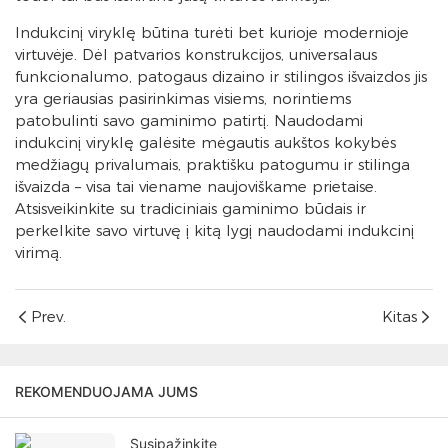
Indukcinį viryklę būtina turėti bet kurioje modernioje
virtuvėje. Dėl patvarios konstrukcijos, universalaus
funkcionalumo, patogaus dizaino ir stilingos išvaizdos jis
yra geriausias pasirinkimas visiems, norintiems
patobulinti savo gaminimo patirtį. Naudodami
indukcinį viryklę galėsite mėgautis aukštos kokybės
medžiagų privalumais, praktišku patogumu ir stilinga
išvaizda – visa tai viename naujoviškame prietaise.
Atsisveikinkite su tradiciniais gaminimo būdais ir
perkelkite savo virtuvę į kitą lygį naudodami indukcinį
virimą.
Prev.
Kitas
REKOMENDUOJAMA JUMS
Susipažinkite