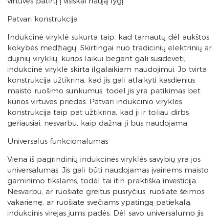
virtuvės patirtį į visiškai naują lygį.
Patvari konstrukcija
Indukcinė viryklė sukurta taip, kad tarnautų dėl aukštos
kokybės medžiagų. Skirtingai nuo tradicinių elektrinių ar
dujinių viryklių, kurios laikui bėgant gali susidėvėti,
indukcinė viryklė skirta ilgalaikiam naudojimui. Jo tvirta
konstrukcija užtikrina, kad jis gali atlaikyti kasdienius
maisto ruošimo sunkumus, todėl jis yra patikimas bet
kurios virtuvės priedas. Patvari indukcinio viryklės
konstrukcija taip pat užtikrina, kad ji ir toliau dirbs
geriausiai, nesvarbu, kaip dažnai ji bus naudojama.
Universalus funkcionalumas
Viena iš pagrindinių indukcinės viryklės savybių yra jos
universalumas. Jis gali būti naudojamas įvairiems maisto
gaminimo tikslams, todėl tai itin praktiška investicija.
Nesvarbu, ar ruošiate greitus pusryčius, ruošiate šeimos
vakarienę, ar ruošiate svečiams ypatingą patiekalą,
indukcinis virėjas jums padės. Dėl savo universalumo jis