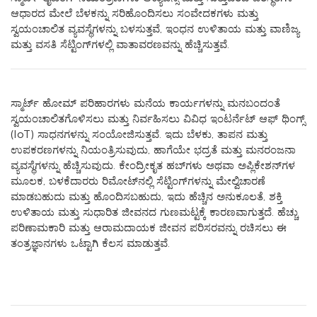
ಆಧಾರದ ಮೇಲೆ ಬೆಳಕನ್ನು ಸರಿಹೊಂದಿಸಲು ಸಂವೇದಕಗಳು ಮತ್ತು
ಸ್ವಯಂಚಾಲಿತ ವ್ಯವಸ್ಥೆಗಳನ್ನು ಬಳಸುತ್ತವೆ, ಇಂಧನ ಉಳಿತಾಯ ಮತ್ತು ವಾಣಿಜ್ಯ
ಮತ್ತು ವಸತಿ ಸೆಟ್ಟಿಂಗ್‌ಗಳಲ್ಲಿ ವಾತಾವರಣವನ್ನು ಹೆಚ್ಚಿಸುತ್ತವೆ.
ಸ್ಮಾರ್ಟ್ ಹೋಮ್ ಪರಿಹಾರಗಳು ಮನೆಯ ಕಾರ್ಯಗಳನ್ನು ಮನಬಂದಂತೆ
ಸ್ವಯಂಚಾಲಿತಗೊಳಿಸಲು ಮತ್ತು ನಿರ್ವಹಿಸಲು ವಿವಿಧ ಇಂಟರ್ನೆಟ್ ಆಫ್ ಥಿಂಗ್ಸ್
(IoT) ಸಾಧನಗಳನ್ನು ಸಂಯೋಜಿಸುತ್ತವೆ. ಇದು ಬೆಳಕು, ತಾಪನ ಮತ್ತು
ಉಪಕರಣಗಳನ್ನು ನಿಯಂತ್ರಿಸುವುದು, ಹಾಗೆಯೇ ಭದ್ರತೆ ಮತ್ತು ಮನರಂಜನಾ
ವ್ಯವಸ್ಥೆಗಳನ್ನು ಹೆಚ್ಚಿಸುವುದು. ಕೇಂದ್ರೀಕೃತ ಹಬ್‌ಗಳು ಅಥವಾ ಅಪ್ಲಿಕೇಶನ್‌ಗಳ
ಮೂಲಕ, ಬಳಕೆದಾರರು ರಿಮೋಟ್‌ನಲ್ಲಿ ಸೆಟ್ಟಿಂಗ್‌ಗಳನ್ನು ಮೇಲ್ವಿಚಾರಣೆ
ಮಾಡಬಹುದು ಮತ್ತು ಹೊಂದಿಸಬಹುದು, ಇದು ಹೆಚ್ಚಿನ ಅನುಕೂಲತೆ, ಶಕ್ತಿ
ಉಳಿತಾಯ ಮತ್ತು ಸುಧಾರಿತ ಜೀವನದ ಗುಣಮಟ್ಟಕ್ಕೆ ಕಾರಣವಾಗುತ್ತದೆ. ಹೆಚ್ಚು
ಪರಿಣಾಮಕಾರಿ ಮತ್ತು ಆರಾಮದಾಯಕ ಜೀವನ ಪರಿಸರವನ್ನು ರಚಿಸಲು ಈ
ತಂತ್ರಜ್ಞಾನಗಳು ಒಟ್ಟಾಗಿ ಕೆಲಸ ಮಾಡುತ್ತವೆ.