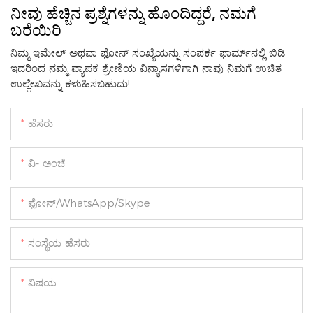
ನೀವು ಹೆಚ್ಚಿನ ಪ್ರಶ್ನೆಗಳನ್ನು ಹೊಂದಿದ್ದರೆ, ನಮಗೆ
ಬರೆಯಿರಿ
ನಿಮ್ಮ ಇಮೇಲ್ ಅಥವಾ ಫೋನ್ ಸಂಖ್ಯೆಯನ್ನು ಸಂಪರ್ಕ ಫಾರ್ಮ್‌ನಲ್ಲಿ ಬಿಡಿ
ಇದರಿಂದ ನಮ್ಮ ವ್ಯಾಪಕ ಶ್ರೇಣಿಯ ವಿನ್ಯಾಸಗಳಿಗಾಗಿ ನಾವು ನಿಮಗೆ ಉಚಿತ
ಉಲ್ಲೇಖವನ್ನು ಕಳುಹಿಸಬಹುದು!
ಹೆಸರು
ವಿ- ಅಂಚೆ
ಫೋನ್/WhatsApp/Skype
ಸಂಸ್ಥೆಯ ಹೆಸರು
ವಿಷಯ