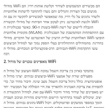
מודולי WiFi הם מכשירים המשמשים לשידור וקליטת אותות רדיו. הם
מגיעים בכל הצורות והגדלים והם נועדו להתחבר לרשתות אלחוטיות
ולשדר נתונים על גלי רדיו, מה שמאפשר למכשירים לתקשר זה עם זה
ולגשת לאינטרנט. ניתן לעקוב אחר הפיתוח של מודולי תקשורת WiFi
בשנות ה-90, כאשר טכנולוגיית ה-WiFi הוגבלה ליישום של רשת
מקומית אלחוטית (WLAN). עם ההתפתחות המתמשכת של הטכנולוגיה
האלחוטית ועליית הרעיון של האינטרנט של הדברים, מודולי WiFi הופיעו
בהדרגה. מהמודולים ההתחלתיים בעלי הספק נמוך ועד למודול הביצועים
הגבוהים, הרב-פונקציונליים הנוכחיים, מודולי ה-WiFi עשו התקדמות
רבה.
2. מאפיינים טכניים של מודול WiFi
העיצוב של מודול ה-WiFi מתמקד באיזון בין צריכת חשמל נמוכה
וביצועים גבוהים. יצרני מודול ה-WiFi מפעילים שורה של אמצעי
אופטימיזציה, כולל ניהול צריכת חשמל, מצב שינה, חיבור מהיר וכו', כדי
להפחית את צריכת האנרגיה ולהאריך את חיי הסוללה של המכשיר. יחד
עם זאת, למודול התקשורת ה-WiFi יש מאפיינים של שידור מהיר וחיבור
יציב, שיכולים לעמוד בתרחישי היישום הדורשים מהירות ועיכוב העברת
נתונים גבוהים. מודול ה-WiFi תומך במספר ממשקים ופרוטוקולים, ויכול
להתחבר בצורה חלקה לסוגים שונים של מכשירים. ביישומי IoT, אבטחת