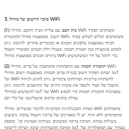
3. סיכוי היישום של מודול WiFi
(1) בית חכם:
עם עליית הבית החכם, מודולי WiFi משחקים תפקיד
חשוב. באמצעות מודול התקשורת WiFi, משתמשים יכולים לשלוט בציוד
הביתי באמצעות טלפונים חכמים או מכשירים אחרים. לדוגמה, ניתן
לממש פונקציות כמו תאורה חכמה, מנעולי דלת חכמים ומכשירי חשמל
ביתיים חכמים באמצעות מודולי WiFi כדי להקל על חיי המשתמשים.
(2) תחבורה חכמה:
עם התפתחות מתמשכת של ערים, מודולי WiFi
ישחקו תפקיד חשוב בבניית ערים חכמות. באמצעות יישום מודולי IoT
של WiFi לתשתיות עירוניות ושירותים ציבוריים, ניתן להגיע לניהול
מושכל של העיר ולשפר את איכות החיים של התושבים. לדוגמה, ניתן
להשתמש במודולי IoT של WiFi במערכות תחבורה חכמות כדי לממש
נעילת מתגים ומיקום אינטליגנטי של כלי רכב.
כאחת הטכנולוגיות המרכזיות לחיבור מכשירים, מודולי WiFi מתפתחים
ומתפתחים ללא הרף. יש לו מאפיינים של צריכת חשמל נמוכה, ביצועים
ביעילות גבוהה, תמיכה בריבוי ממשקים, בטיחות ואמינות וכו', ומספק
תמיכה תקשורתית יציבה ויעילה ליישומי IoT. בעתיד, עם הפופולריות של