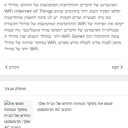
האינטרנט של הדברים וההתרחבות המתמשכת של התחום, מודולי ה-
WiFi Internet of Things ימלאו תפקיד חשוב יותר בתחומים שונים
כמו בית, תעשייה וערים חכמות. יש לנו סיבה להאמין שהחדשנות
וההתקדמות המתמשכת של מודולי תקשורת WiFi יקדמו את הפיתוח של
טכנולוגיית האינטרנט של הדברים ויממשו עתיד אינטליגנטי, נוח ובטוח
יותר. במהלך השנים יצרן מודולי ה-WiFi Joinet עשה התקדמות רבה
במחקר ופיתוח של מודולי WiFi, מוזמן לפנות אלינו לקבלת מידע מפורט
יותר על מודולי WiFi.
הַבָּא
הקודם
מומלץ עבורך
פגוש את מפקד הנוחות החדש של הבית שלך:
תרמוסטט AC החכם