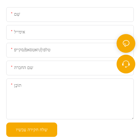
שֵׁם
אימייל
טלפון/וואטסאפ/סקייפ
שם החברה
תוֹכֶן
שלח חקירה עכשיו