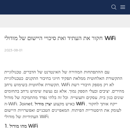
חקור את העתיד ואת סיכויי היישום של מודולי WiFi
2023-08-01
עם ההתפתחות המהירה של האינטרנט של הדברים, טכנולוגיית
התקשורת האלחוטית ממלאת תפקיד חיוני בחיבור התקנים. כטכנולוגיית
תקשורת אלחוטית בשימוש נרחב, WiFi לא רק מספק חיבורי רשת
מהירים, יציבים ובעלי הספק נמוך, אלא גם נעשה שימוש נרחב בתחומים
שונים כגון בית, עסקים ותעשייה. וכל זה בלתי נפרד מהתמיכה של מודול
, ייקח אותך לחקור
יצרן מודול WiFi
ה-WiFi. Joinet, כאיש מקצוע
לעומק את היסטוריית הפיתוח, המאפיינים הטכניים ואפשרויות היישום
העתידיות של מודולי WiFi.
1. מהו מודול WiFi