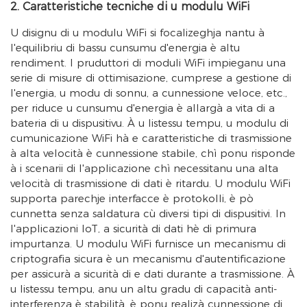
2. Caratteristiche tecniche di u modulu WiFi
U disignu di u modulu WiFi si focalizeghja nantu à
l'equilibriu di bassu cunsumu d'energia è altu
rendiment. I pruduttori di moduli WiFi impieganu una
serie di misure di ottimisazione, cumprese a gestione di
l'energia, u modu di sonnu, a cunnessione veloce, etc.,
per riduce u cunsumu d'energia è allargà a vita di a
bateria di u dispusitivu. À u listessu tempu, u modulu di
cumunicazione WiFi hà e caratteristiche di trasmissione
à alta velocità è cunnessione stabile, chì ponu risponde
à i scenarii di l'applicazione chì necessitanu una alta
velocità di trasmissione di dati è ritardu. U modulu WiFi
supporta parechje interfacce è protokolli, è pò
cunnetta senza saldatura cù diversi tipi di dispusitivi. In
l'applicazioni IoT, a sicurità di dati hè di primura
impurtanza. U modulu WiFi furnisce un mecanismu di
criptografia sicura è un mecanismu d'autentificazione
per assicurà a sicurità di e dati durante a trasmissione. À
u listessu tempu, anu un altu gradu di capacità anti-
interferenza è stabilità, è ponu realizà cunnessione di