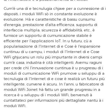
Cum'è una di e tecnulugia chjave per a cunnessione di i
dispositi, i moduli WiFi sò in constante evoluzione è
evoluzione. Hà e caratteristiche di bassu cunsumu
d'energia, prestazione d'alta efficienza, supportu di
interfaccia multipla, sicurezza è affidabilità, etc., è
furnisce un supportu di cumunicazione stabile è
efficiente per l'applicazioni IoT. In u futuru, cù a
popularisazione di l'Internet di e Cose è l'espansione
cuntinuu di u campu, i moduli di l'Internet di e Cose
WiFi ghjucanu un rolu più impurtante in diversi campi
cum'è casa, industria è cità intelligenti. Avemu ragiuni
per crede chì l'innuvazione cuntinua è u prugressu di i
moduli di cumunicazione WiFi prumove u sviluppu di a
tecnulugia di l'Internet di e cose è realizà un futuru più
intelligente, cunvene è sicuru. In l'anni, u fabricatore di
moduli WiFi Joinet hà fattu un grande prugressu in a
ricerca è u sviluppu di i moduli WiFi, benvenuti à
cuntattateci per infurmazioni più dettagliate nantu à i
moduli WiFi.