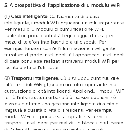
3. A prospettiva di l'applicazione di u modulu WiFi
(1) Casa intelligente:
Cù l'aumentu di a casa
intelligente, i moduli WiFi ghjucanu un rolu impurtante.
Per mezu di u modulu di cumunicazione WiFi,
l'utilizatori ponu cuntrullà l'equipaggiu di casa per
mezu di telefoni intelligenti o altri dispositi. Per
esempiu, funzioni cum'è l'illuminazione intelligente, i
serrature di porte intelligenti, è l'apparecchi intelligenti
di casa ponu esse realizati attraversu moduli WiFi per
facilità a vita di l'utilizatori.
(2) Trasportu intelligente:
Cù u sviluppu cuntinuu di e
cità, i moduli WiFi ghjucanu un rolu impurtante in a
custruzzione di cità intelligenti. Appliendu i moduli WiFi
IoT à l'infrastruttura urbana è à i servizii publichi, hè
pussibule ottene una gestione intelligente di a cità è
migliurà a qualità di vita di i residenti. Per esempiu, i
moduli WiFi IoT ponu esse aduprati in sistemi di
trasportu intelligenti per realizà un bloccu intelligente
di l'interruttore è u posizionamentu di i veiculi.