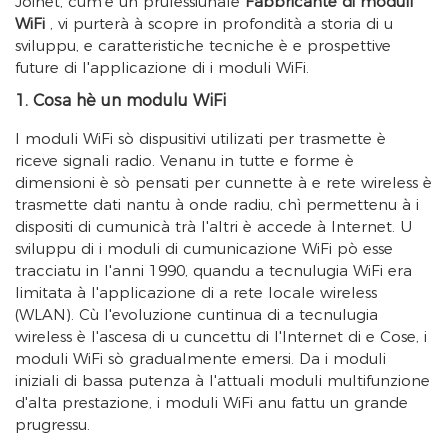
Joinet, cum'è un prufessiunale
Fabbricante di moduli
WiFi
, vi purterà à scopre in profondità a storia di u
sviluppu, e caratteristiche tecniche è e prospettive
future di l'applicazione di i moduli WiFi.
1. Cosa hè un modulu WiFi
I moduli WiFi sò dispusitivi utilizati per trasmette è
riceve signali radio. Venanu in tutte e forme è
dimensioni è sò pensati per cunnette à e rete wireless è
trasmette dati nantu à onde radiu, chì permettenu à i
dispositi di cumunicà trà l'altri è accede à Internet. U
sviluppu di i moduli di cumunicazione WiFi pò esse
tracciatu in l'anni 1990, quandu a tecnulugia WiFi era
limitata à l'applicazione di a rete locale wireless
(WLAN). Cù l'evoluzione cuntinua di a tecnulugia
wireless è l'ascesa di u cuncettu di l'Internet di e Cose, i
moduli WiFi sò gradualmente emersi. Da i moduli
iniziali di bassa putenza à l'attuali moduli multifunzione
d'alta prestazione, i moduli WiFi anu fattu un grande
prugressu.