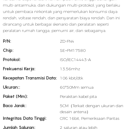
multi-antarmuka, dan dukungan multi-protokol, yang berlaku
untuk pembaca nirkontak yang memerlukan konsumsi daya
rendah, voltase rendah, dan persyaratan biaya rendah. Dan ini
dirancang untuk berbagai skenario dan peralatan seperti
peralatan rumah tangga, pemurni air, dan sebagainya.
P/N:
ZD-FN4
Chip:
SE+FM17580
Protokol:
ISO/IEC14443-A
Frekuensi Kerja:
13.56mhz
Kecepatan Transmisi Data:
106 kbit/dtk
Ukuran::
60*50Mm semua
Paket (mm):
Perakitan kabel pita
Baca Jarak:
5CM（Terkait dengan ukuran dan
desain antena）
Integritas Data Tinggi:
CRC 16bit, Pemeriksaan Paritas
Jumlah Saluran:
2 saluran atau lebih