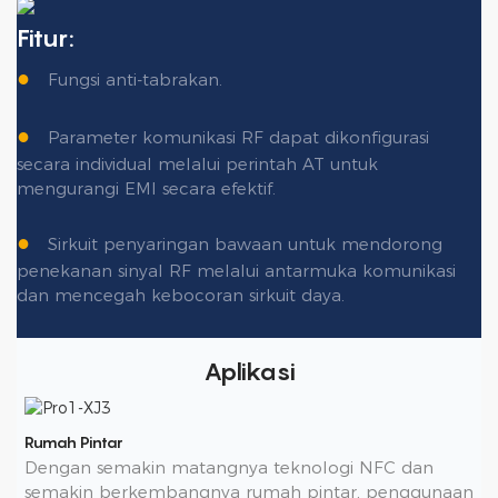
Fitur:
●
Fungsi anti-tabrakan.
●
Parameter komunikasi RF dapat dikonfigurasi
secara individual melalui perintah AT untuk
mengurangi EMI secara efektif.
●
Sirkuit penyaringan bawaan untuk mendorong
penekanan sinyal RF melalui antarmuka komunikasi
dan mencegah kebocoran sirkuit daya.
Aplikasi
Rumah Pintar
Dengan semakin matangnya teknologi NFC dan
semakin berkembangnya rumah pintar, penggunaan