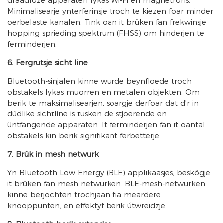
draadloze apparaten lykas Wi-Fi en magnetrons.
Minimalisearje ynterferinsje troch te kiezen foar minder
oerbelaste kanalen. Tink oan it brûken fan frekwinsje
hopping sprieding spektrum (FHSS) om hinderjen te
ferminderjen.
6. Fergrutsje sicht line
Bluetooth-sinjalen kinne wurde beynfloede troch
obstakels lykas muorren en metalen objekten. Om
berik te maksimalisearjen, soargje derfoar dat d'r in
dúdlike sichtline is tusken de stjoerende en
ûntfangende apparaten. It ferminderjen fan it oantal
obstakels kin berik signifikant ferbetterje.
7. Brûk in mesh netwurk
Yn Bluetooth Low Energy (BLE) applikaasjes, beskôgje
it brûken fan mesh netwurken. BLE-mesh-netwurken
kinne berjochten trochjaan fia meardere
knooppunten, en effektyf berik útwreidzje.