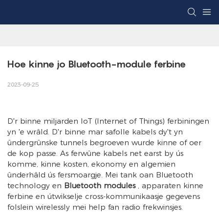
Hoe kinne jo Bluetooth-module ferbine
2023-09-25
D'r binne miljarden IoT (Internet of Things) ferbiningen
yn 'e wrâld. D'r binne mar safolle kabels dy't yn
ûndergrûnske tunnels begroeven wurde kinne of oer
de kop passe. As ferwûne kabels net earst by ús
komme, kinne kosten, ekonomy en algemien
ûnderhâld ús fersmoargje. Mei tank oan Bluetooth
technology en
Bluetooth modules
, apparaten kinne
ferbine en útwikselje cross-kommunikaasje gegevens
folslein wirelessly mei help fan radio frekwinsjes.