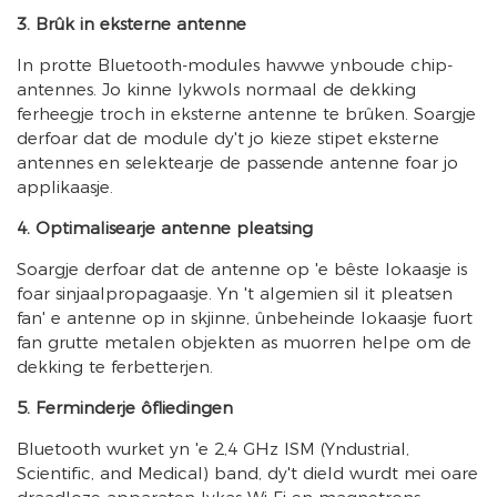
3. Brûk in eksterne antenne
In protte Bluetooth-modules hawwe ynboude chip-
antennes. Jo kinne lykwols normaal de dekking
ferheegje troch in eksterne antenne te brûken. Soargje
derfoar dat de module dy't jo kieze stipet eksterne
antennes en selektearje de passende antenne foar jo
applikaasje.
4. Optimalisearje antenne pleatsing
Soargje derfoar dat de antenne op 'e bêste lokaasje is
foar sinjaalpropagaasje. Yn 't algemien sil it pleatsen
fan' e antenne op in skjinne, ûnbeheinde lokaasje fuort
fan grutte metalen objekten as muorren helpe om de
dekking te ferbetterjen.
5. Ferminderje ôfliedingen
Bluetooth wurket yn 'e 2,4 GHz ISM (Yndustrial,
Scientific, and Medical) band, dy't dield wurdt mei oare