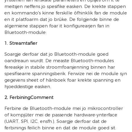
meitsjen neffens jo spesifike easken. De krekte stappen
en kommando's kinne ferskille ôfhinklik fan de module
en it platfoarm dat jo brûke. De folgjende binne de
algemiene stappen foar it konfigurearjen fan in
Bluetooth-module:
1. Streamtafier
Soargje derfoar dat jo Bluetooth-module goed
oandreaun wurdt. De measte Bluetooth-modules
fereaskje in stabile stroomfoarsjenning binnen har
spesifisearre spanningsberik. Ferwize nei de module syn
gegevens sheet of hânboek foar krekte spanning en
hjoeddeistige easken.
2. FerbiningComment
Ferbine de Bluetooth-module mei jo mikrocontroller
of kompjûter mei de passende hardware-ynterface
(UART, SPI, I2C, ensfh.). Soargje derfoar dat de
ferbinings feilich binne en dat de module goed sit.