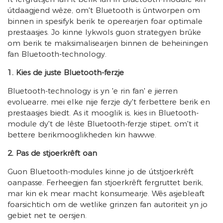
útdaagjend wêze, om't Bluetooth is ûntworpen om
binnen in spesifyk berik te operearjen foar optimale
prestaasjes. Jo kinne lykwols guon strategyen brûke
om berik te maksimalisearjen binnen de beheiningen
fan Bluetooth-technology.
1. Kies de juste Bluetooth-ferzje
Bluetooth-technology is yn 'e rin fan' e jierren
evoluearre, mei elke nije ferzje dy't ferbettere berik en
prestaasjes biedt. As it mooglik is, kies in Bluetooth-
module dy't de lêste Bluetooth-ferzje stipet, om't it
bettere berikmooglikheden kin hawwe.
2. Pas de stjoerkrêft oan
Guon Bluetooth-modules kinne jo de útstjoerkrêft
oanpasse. Ferheegjen fan stjoerkrêft fergruttet berik,
mar kin ek mear macht konsumearje. Wês asjebleaft
foarsichtich om de wetlike grinzen fan autoriteit yn jo
gebiet net te oersjen.