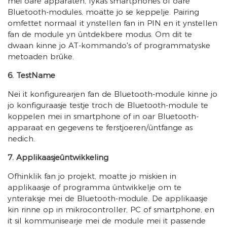
mei oare apparaten, lykas smartphones of oare
Bluetooth-modules, moatte jo se keppelje. Pairing
omfettet normaal it ynstellen fan in PIN en it ynstellen
fan de module yn ûntdekbere modus. Om dit te
dwaan kinne jo AT-kommando's of programmatyske
metoaden brûke.
6. TestName
Nei it konfigurearjen fan de Bluetooth-module kinne jo
jo konfiguraasje testje troch de Bluetooth-module te
koppelen mei in smartphone of in oar Bluetooth-
apparaat en gegevens te ferstjoeren/ûntfange as
nedich.
7. Applikaasjeûntwikkeling
Ofhinklik fan jo projekt, moatte jo miskien in
applikaasje of programma ûntwikkelje om te
ynteraksje mei de Bluetooth-module. De applikaasje
kin rinne op in mikrocontroller, PC of smartphone, en
it sil kommunisearje mei de module mei it passende