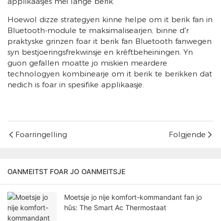
applikaasjes mei lange berik.
Hoewol dizze strategyen kinne helpe om it berik fan in
Bluetooth-module te maksimalisearjen, binne d'r
praktyske grinzen foar it berik fan Bluetooth fanwegen
syn bestjoeringsfrekwinsje en krêftbeheiningen. Yn
guon gefallen moatte jo miskien meardere
technologyen kombinearje om it berik te berikken dat
nedich is foar in spesifike applikaasje.
Foarringelling
Folgjende
OANMEITST FOAR JO OANMEITSJE
Moetsje jo nije komfort-kommandant fan jo
hûs: The Smart Ac Thermostaat