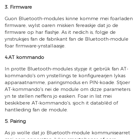
3. Firmware
Guon Bluetooth-modules kinne komme mei foarladen
firmware, wylst oaren miskien fereaskje dat jo de
firmware op har flashje. As it nedich is, folgje de
ynstruksjes fan de fabrikant fan de Bluetooth-module
foar firmware-ynstallaasje.
4.AT kommando
In protte Bluetooth-modules stypje it gebrûk fan AT-
kommando's om ynstellings te konfigurearjen lykas
apparaatnamme, paringsmodus en PIN-koade. Stjoer
AT-kommando's nei de module om dizze parameters
yn te stellen neffens jo easken. Foar in list mei
beskikbere AT-kommando's, sjoch it datablêd of
hantlieding fan de module.
5. Pairing
As jo ​​wolle dat jo Bluetooth-module kommunisearret