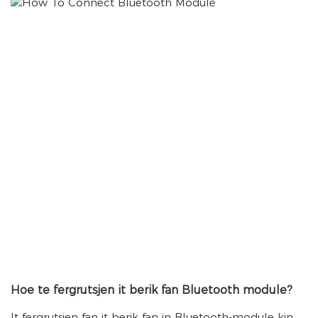
Hoe te fergrutsjen it berik fan Bluetooth module?
It fergrutsjen fan it berik fan in Bluetooth-module kin