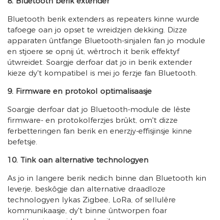
8. Bluetooth berik extender
Bluetooth berik extenders as repeaters kinne wurde
tafoege oan jo opset te wreidzjen dekking. Dizze
apparaten ûntfange Bluetooth-sinjalen fan jo module
en stjoere se opnij út, wêrtroch it berik effektyf
útwreidet. Soargje derfoar dat jo in berik extender
kieze dy't kompatibel is mei jo ferzje fan Bluetooth.
9. Firmware en protokol optimalisaasje
Soargje derfoar dat jo Bluetooth-module de lêste
firmware- en protokolferzjes brûkt, om't dizze
ferbetteringen fan berik en enerzjy-effisjinsje kinne
befetsje.
10. Tink oan alternative technologyen
As jo ​​​​in langere berik nedich binne dan Bluetooth kin
leverje, beskôgje dan alternative draadloze
technologyen lykas Zigbee, LoRa, of sellulêre
kommunikaasje, dy't binne ûntworpen foar