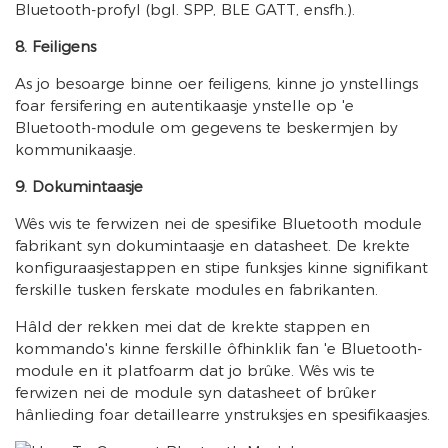
Bluetooth-profyl (bgl. SPP, BLE GATT, ensfh.).
8. Feiligens
As jo ​​​​besoarge binne oer feiligens, kinne jo ynstellings
foar fersifering en autentikaasje ynstelle op 'e
Bluetooth-module om gegevens te beskermjen by
kommunikaasje.
9. Dokumintaasje
Wês wis te ferwizen nei de spesifike Bluetooth module
fabrikant syn dokumintaasje en datasheet. De krekte
konfiguraasjestappen en stipe funksjes kinne signifikant
ferskille tusken ferskate modules en fabrikanten.
Hâld der rekken mei dat de krekte stappen en
kommando's kinne ferskille ôfhinklik fan 'e Bluetooth-
module en it platfoarm dat jo brûke. Wês wis te
ferwizen nei de module syn datasheet of brûker
hânlieding foar detaillearre ynstruksjes en spesifikaasjes.