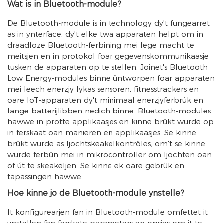
Wat is in Bluetooth-module?
De Bluetooth-module is in technology dy't fungearret
as in ynterface, dy't elke twa apparaten helpt om in
draadloze Bluetooth-ferbining mei lege macht te
meitsjen en in protokol foar gegevenskommunikaasje
tusken de apparaten op te stellen. Joinet's Bluetooth
Low Energy-modules binne ûntworpen foar apparaten
mei leech enerzjy lykas sensoren, fitnesstrackers en
oare IoT-apparaten dy't minimaal enerzjyferbrûk en
lange batterijlibben nedich binne. Bluetooth-modules
hawwe in protte applikaasjes en kinne brûkt wurde op
in ferskaat oan manieren en applikaasjes. Se kinne
brûkt wurde as ljochtskeakelkontrôles, om't se kinne
wurde ferbûn mei in mikrocontroller om ljochten oan
of út te skeakeljen. Se kinne ek oare gebrûk en
tapassingen hawwe.
Hoe kinne jo de Bluetooth-module ynstelle?
It konfigurearjen fan in Bluetooth-module omfettet it
ynstellen fan ferskate parameters en opsjes om it te