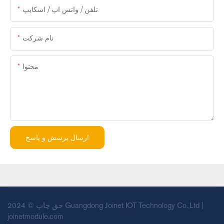
تلفن / واتس اپ / اسکایپ
نام شرکت
محتوا
ارسال پرسش و پاسخ
حق چاپ © 2024 Guangdong Joinet IOT Technology Co.,Ltd |
joinetmodule.com