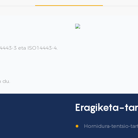
4443-3 eta ISO14443-4.
 du.
Eragiketa-ta
●
Hornidura-tentsio-tar