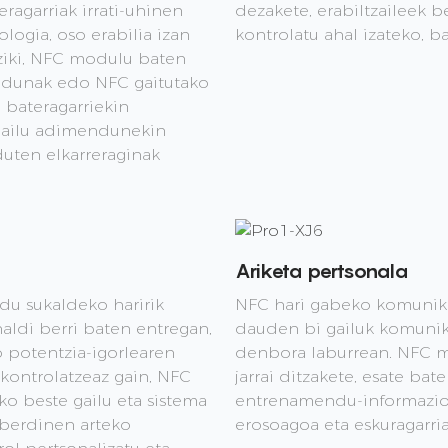
ragarriak irrati-uhinen
dezakete, erabiltzaileek 
ogia, oso erabilia izan
kontrolatu ahal izateko, b
ziki, NFC modulu baten
ndunak edo NFC gaitutako
 bateragarriekin
 gailu adimendunekin
duten elkarreraginak
Ariketa pertsonala
du sukaldeko haririk
NFC hari gabeko komunikaz
aldi berri baten entregan,
dauden bi gailuk komunik
o potentzia-igorlearen
denbora laburrean. NFC mo
 kontrolatzeaz gain, NFC
jarrai ditzakete, esate bat
o beste gailu eta sistema
entrenamendu-informazioa 
zberdinen arteko
erosoagoa eta eskuragarri