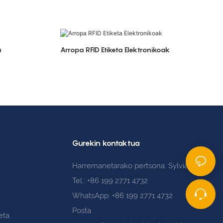
a
Arropa RFID Etiketa Elektronikoak
Gurekin kontaktua
Harremanetarako pertsona: Sylvia Sun
Tel.: +86 199 2771 4732
WhatsApp: +86 199 2771 4732
Posta
eta