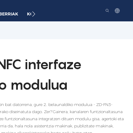
BERRIAK
KONTAKTUA
FC interfaze
ko modulua
in bat datorrena, gure 2. belaunaldiko modulua - ZD-FN3-
ako diseinatuta dago. Zer?’Gainera, kanalaren funtzionaltasuna
atze funtzionaltasuna integratzen dituen modulu gisa, agertoki eta
ia da, hala nola asistentzia-makinak, publizitate-makinak,