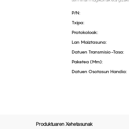
terminal mugikorrak eta gizaki
P/N:
Txipa:
Protokoloak:
Lan Maiztasuna:
Datuen Transmisio-Tasa:
Paketea (mm):
Datuen Osotasun Handia:
Produktuaren Xehetasunak