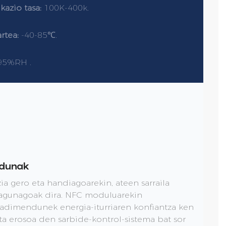
azio tasa:
100K-400k.
artea:
-40-85℃.
95%RH .
ndunak
a gero eta handiagoarekin, ateen sarraila
agunagoak dira. NFC moduluarekin
a adimendunek energia-iturriaren konfiantza ken
ta erosoa den sarbide-kontrol-sistema bat sor