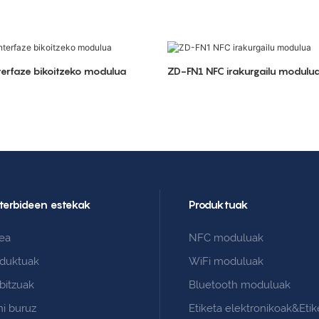
terfaze bikoitzeko modulua
ZD-FN1 NFC irakurgailu modulu
terbideen estekak
Produktuak
ea
NFC moduluak
oduktuak
WiFi moduluak
bitzuak
Bluetooth moduluak
i buruz
Etiketa elektronikoak&Etik