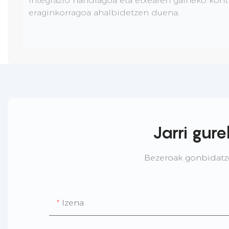
integrazio handiagoa eta etxearen gaineko kontr
eraginkorragoa ahalbidetzen duena.
Jarri gur
Bezeroak gonbidatzen
Izena