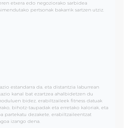
beren etxera edo negoziorako sarbidea
aimendutako pertsonak bakarrik sartzen utziz.
io estandarra da, eta distantzia laburrean
azio kanal bat ezartzea ahalbidetzen du
duluen bidez, erabiltzaileek fitness datuak
erako, bihotz-taupadak eta erretako kaloriak, eta
partekatu dezakete, erabiltzaileentzat
agoa izango dena.