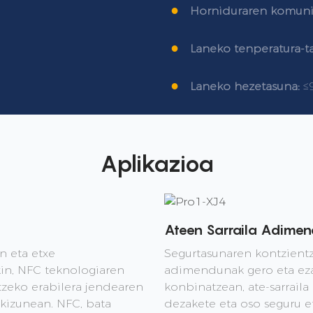
●
Horniduraren komunik
●
Laneko tenperatura-t
●
Laneko hezetasuna:
≤
Aplikazioa
Ateen Sarraila Adime
n eta etxe
Segurtasunaren kontzientzi
n, NFC teknologiaren
adimendunak gero eta ez
tzeko erabilera jendearen
konbinatzean, ate-sarrail
rkizunean. NFC, bata
dezakete eta oso seguru e