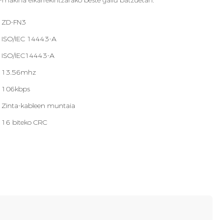
-makina elkarrekintzarako beste gailu batzuetan.
ZD-FN3
ISO/IEC 14443-A
ISO/IEC14443-A
13.56mhz
106kbps
Zinta-kableen muntaia
16 biteko CRC