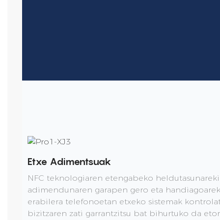
Etxe Adimentsuak
NFC teknologiaren etengabeko heldutasunareki
adimendunaren garapen gero eta handiagoareki
erabilera telefonoetan etxeko sistemak kontrola
bizitzaren zati garrantzitsu bat bihurtuko da eto