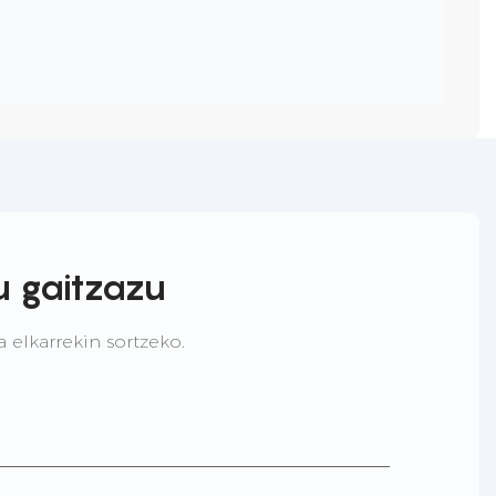
u gaitzazu
 elkarrekin sortzeko.