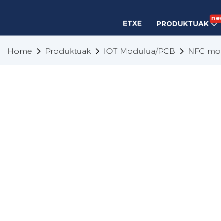
ne
ETXE
PRODUKTUAK
Home
Produktuak
IOT Modulua/PCB
NFC mo