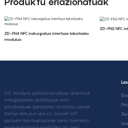
Produktu erlazionatuak
ZD-FN2 NFC in
ZD-FN4 NFC irakurgailua interfaze bikoitzeko
modulua
Las
IoT modulu pertsonalizatua, diseinua
Etx
integratzeko zerbitzuak edo
Pr
produktuak garatzeko zerbitzu osoak
behar dituzun ala ez, Joinet IoT
Zer
gailuen fabrikatzaileak bere barneko
Hon
espezializazioa erabiliko du beti