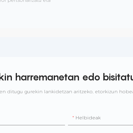
ol pertsonalizatu eta
ekin harremanetan edo bisitat
 ditugu gurekin lankidetzan aritzeko, etorkizun hobea
Helbideak