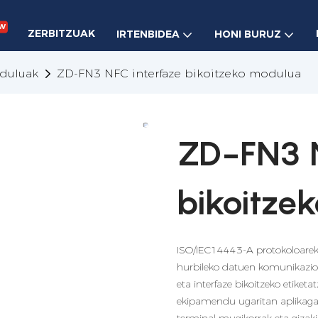
w
ZERBITZUAK
IRTENBIDEA
HONI BURUZ
duluak
ZD-FN3 NFC interfaze bikoitzeko modulua
ZD-FN3 N
bikoitze
ISO/IEC14443-A protokoloarek
hurbileko datuen komunikazior
eta interfaze bikoitzeko etiket
ekipamendu ugaritan aplikagarr