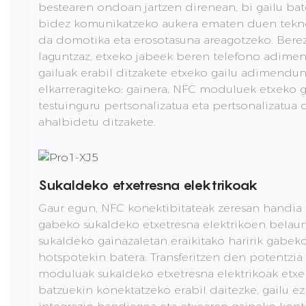
bestearen ondoan jartzen direnean, bi gailu bate
bidez komunikatzeko aukera ematen duen teknol
da domotika eta erosotasuna areagotzeko. Bere
laguntzaz, etxeko jabeek beren telefono adime
gailuak erabil ditzakete etxeko gailu adimendun
elkarreragiteko; gainera, NFC moduluek etxeko
testuinguru pertsonalizatua eta pertsonalizatua 
ahalbidetu ditzakete.
Sukaldeko etxetresna elektrikoak
Gaur egun, NFC konektibitateak zeresan handia 
gabeko sukaldeko etxetresna elektrikoen belaun
sukaldeko gainazaletan eraikitako haririk gabek
hotspotekin batera. Transferitzen den potentzia
moduluak sukaldeko etxetresna elektrikoak etxek
batzuekin konektatzeko erabil daitezke, gailu e