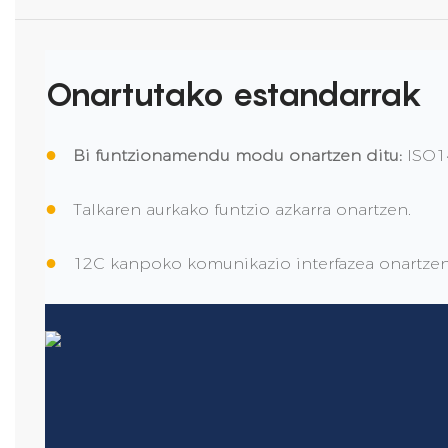
Onartutako estandarrak
●
Bi funtzionamendu modu onartzen ditu:
ISO1
●
Talkaren aurkako funtzio azkarra onartzen.
●
12C kanpoko komunikazio interfazea onartzen