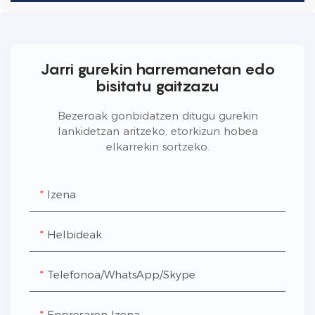
Jarri gurekin harremanetan edo
bisitatu gaitzazu
Bezeroak gonbidatzen ditugu gurekin
lankidetzan aritzeko, etorkizun hobea
elkarrekin sortzeko.
Izena
Helbideak
Telefonoa/WhatsApp/Skype
Enpresaren Izena