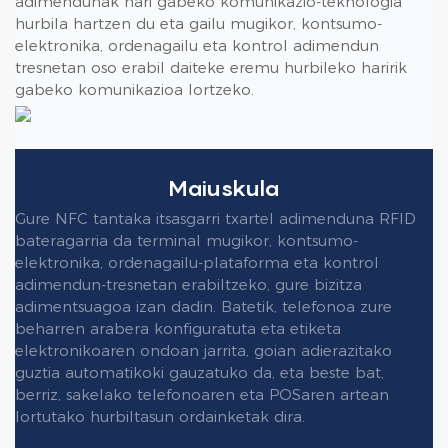
adimendunak hari gabeko komunikazio-teknologia
hurbila hartzen du eta gailu mugikor, kontsumo-
elektronika, ordenagailu eta kontrol adimendun
tresnetan oso erabil daiteke eremu hurbileko haririk
gabeko komunikazioa lortzeko.
Maiuskula
Gure NFC tantaka itsasgarri txartel adimenduna RFID
bateragarria da terminal mugikor, kontsumo-
elektronika, ordenagailu-plataforma eta kontrol
adimendun-tresnetan erabiltzeko, gure bizitza
adimentsuagoa izan dadin. Batetik, telefonoa zure
beharren arabera konfiguratuta eta etiketa
elektronikoaren ondoan jarrita, goian adierazitako
guztia automatikoki gauzatuko da, eta beste bat,
berriz, sakelako telefonoaren eta POSaren artean
lortutako hurbiltasun ordainketak dira.