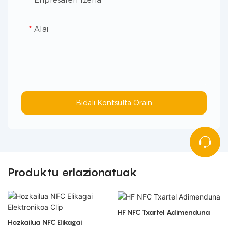
Alai
Bidali Kontsulta Orain
Produktu erlazionatuak
HF NFC Txartel Adimenduna
Hozkailua NFC Elikagai