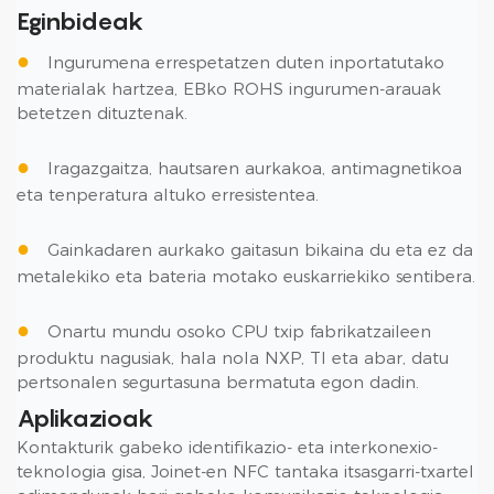
Eginbideak
●
Ingurumena errespetatzen duten inportatutako
materialak hartzea, EBko ROHS ingurumen-arauak
betetzen dituztenak.
●
Iragazgaitza, hautsaren aurkakoa, antimagnetikoa
eta tenperatura altuko erresistentea.
●
Gainkadaren aurkako gaitasun bikaina du eta ez da
metalekiko eta bateria motako euskarriekiko sentibera.
●
Onartu mundu osoko CPU txip fabrikatzaileen
produktu nagusiak, hala nola NXP, TI eta abar, datu
pertsonalen segurtasuna bermatuta egon dadin.
Aplikazioak
Kontakturik gabeko identifikazio- eta interkonexio-
teknologia gisa, Joinet-en NFC tantaka itsasgarri-txartel