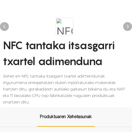
NFC tantaka itsasgarri
txartel adimenduna
Joinet-en NFC tantaka itsasgarri txartel adimendunak
ingurumena errespetatzen duten inportatutako materialak
hartzen ditu, gorakadaren aurkako gaitasun bikaina du eta NXP
eta TI bezalako CPU txip fabrikatzaile nagusien produktuak
onartzen ditu.
Produktuaren Xehetasunak