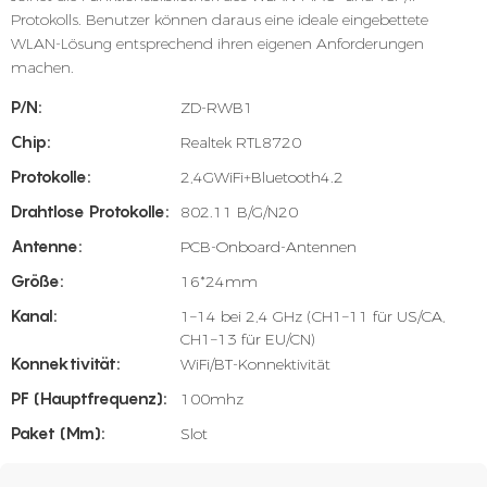
Protokolls. Benutzer können daraus eine ideale eingebettete
WLAN-Lösung entsprechend ihren eigenen Anforderungen
machen.
P/N:
ZD-RWB1
Chip:
Realtek RTL8720
Protokolle:
2,4GWiFi+Bluetooth4.2
Drahtlose Protokolle:
802.11 B/G/N20
Antenne:
PCB-Onboard-Antennen
Größe:
16*24mm
Kanal:
1–14 bei 2,4 GHz (CH1–11 für US/CA,
CH1–13 für EU/CN)
Konnektivität:
WiFi/BT-Konnektivität
PF (Hauptfrequenz):
100mhz
Paket (mm):
Slot