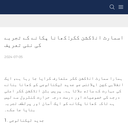
اسمارٹ انڈکشن ککر: کھانا پکانے کے تجربے 
کی نئی تعریف
2024-07-05
ہمارا سمارٹ انڈکشن ککر متعارف کرایا جا رہا ہے، ایک
انقلابی کچن اپلائنس جو جدید ٹیکنالوجی کو کھانا بنانے
کی مہارت کے ساتھ ملاتا ہے۔ پریس بٹن انڈکشن ککر اعلی
درجے کی خصوصیات اور درست درجہ حرارت کنٹرول سے لیس
ہے تاکہ کھانا پکانے کو ایک آسان اور پرلطف تجربہ
بنایا جا سکے۔
1. جدید ٹیکنالوجی