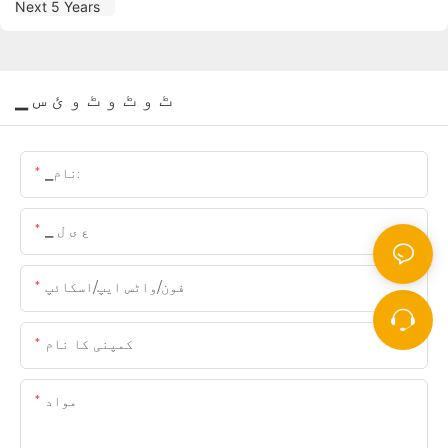
▁ ٹ و ٹ و ٹ و ئ س
▁نام:
▁ ع ی ل
فون/واٹس ایپ/اسکائپ
کمپنی کا نام
مواد