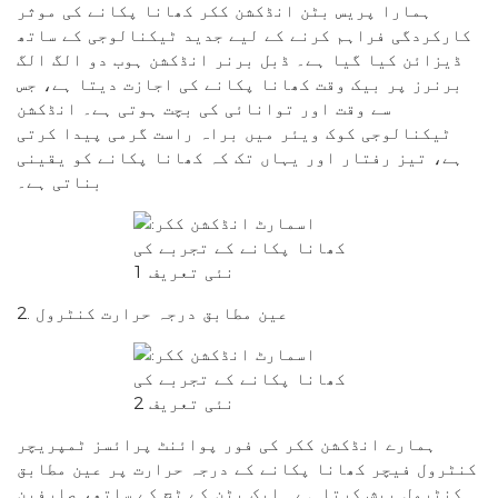
ہمارا پریس بٹن انڈکشن ککر کھانا پکانے کی موثر
کارکردگی فراہم کرنے کے لیے جدید ٹیکنالوجی کے ساتھ
ڈیزائن کیا گیا ہے۔ ڈبل برنر انڈکشن ہوب دو الگ الگ
برنرز پر بیک وقت کھانا پکانے کی اجازت دیتا ہے، جس
سے وقت اور توانائی کی بچت ہوتی ہے۔ انڈکشن
ٹیکنالوجی کوک ویئر میں براہ راست گرمی پیدا کرتی
ہے، تیز رفتار اور یہاں تک کہ کھانا پکانے کو یقینی
بناتی ہے۔
2. عین مطابق درجہ حرارت کنٹرول
ہمارے انڈکشن ککر کی فور پوائنٹ پرائسز ٹمپریچر
کنٹرول فیچر کھانا پکانے کے درجہ حرارت پر عین مطابق
کنٹرول پیش کرتا ہے۔ ایک بٹن کے ٹچ کے ساتھ، صارفین