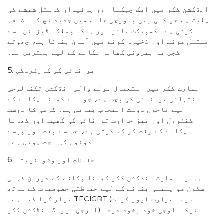
انڈکشن ککر میں ایک چیکنا اور پائیدار کرسٹل شیشے کی
پلیٹ ہے جو کسی بھی باورچی خانے میں جدید ٹچ کا اضافہ
کرتی ہے۔ کمپیکٹ سائز اور ہلکا پھلکا ڈیزائن اسے
منتقل کرنے اور ذخیرہ کرنے میں آسان بناتا ہے، چھوٹے
کچن یا بیرونی کھانا پکانے کے لیے بہترین ہے۔
5. توانائی کی کارکردگی
ہمارے ککر میں استعمال ہونے والی انڈکشن ٹکنالوجی
انتہائی توانائی کی بچت ہے، جو اسے کھانا پکانے کے
لیے ماحول دوست انتخاب بناتی ہے۔ گرمی کا درست
کنٹرول اور تیز حرارت توانائی کی کھپت اور کھانا
پکانے کے وقت کو کم کرتی ہے، جس سے وقت اور پیسے
دونوں کی بچت ہوتی ہے۔
6. حفاظت اور وشوسنییتا
ہمارا سمارٹ انڈکشن ککر کھانا پکانے کے دوران ذہنی
سکون کو یقینی بنانے کے لیے حفاظتی خصوصیات کے ساتھ
تیار کیا گیا ہے۔ TECIGBT (درجہ حرارت اوور کرنٹ
انرجی سیونگ انڈکشن ککر) ٹیکنالوجی خود بخود درجہ