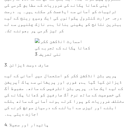
اپنی کھانا پکانے کی ضروریات کے مطابق گرمی کی
ترتیبات کو آسانی سے ایڈجسٹ کر سکتے ہیں۔ یہ درست
درجہ حرارت کنٹرول پکوانوں کی ایک وسیع رینج کے لیے
بہترین نتائج کو یقینی بناتا ہے، نازک چٹنیوں سے لے
کر تیز گرمی پر بھوننے تک۔
3. صارف دوست ڈیزائن
پریس بٹن انڈکشن ککر کو استعمال میں آسانی کے لیے
ڈیزائن کیا گیا ہے، فوری اور پریشانی سے پاک آپریشن
کے لیے ایک سادہ پریس بٹن انٹرفیس کے ساتھ۔ مضبوط آگ
کی خصوصیت کے ساتھ نرم آگ صارفین کو کھانا پکانے کی
مختلف ضروریات کو پورا کرتے ہوئے آسانی کے ساتھ ہلکے
ابلنے اور تیزی سے ابالنے کے درمیان سوئچ کرنے کی
اجازت دیتی ہے۔
4. پائیدار اور سجیلا