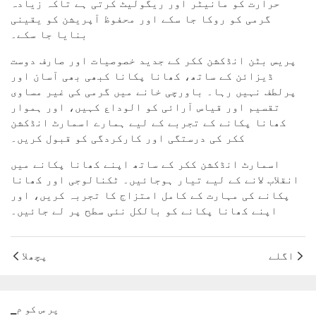
حرارت کو مانیٹر اور ریگولیٹ کرتی ہے تاکہ زیادہ
گرمی کو روکا جا سکے اور محفوظ آپریشن کو یقینی
بنایا جا سکے۔
پریس بٹن انڈکشن ککر کے جدید خصوصیات اور صارف دوست
ڈیزائن کے ساتھ، کھانا پکانا کبھی بھی آسان اور
پرلطف نہیں رہا۔ باورچی خانے میں گرمی کی غیر مساوی
تقسیم اور قیاس آرائی کو الوداع کہیں، اور ہموار
کھانا پکانے کے تجربے کے لیے ہمارے اسمارٹ انڈکشن
ککر کی درستگی اور کارکردگی کو قبول کریں۔
اسمارٹ انڈکشن ککر کے ساتھ اپنے کھانا پکانے میں
انقلاب لانے کے لیے تیار ہوجائیں۔ ٹکنالوجی اور کھانا
پکانے کی مہارت کے کامل امتزاج کا تجربہ کریں، اور
اپنے کھانا پکانے کو بالکل نئی سطح پر لے جائیں۔
اگلے
پچھلا
▁پر س کو م