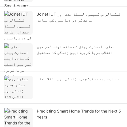
Joinet IOT ٹیکنالوجی کمپنی، لمیٹڈ جدت اور
طاقت کی دو دہائیوں کی نمائش
ہمارے اسمارٹ پینل کے ساتھ اپنے گھر میں
انقلاب برپا کریں: ذہین زندگی کا مستقبل
سمارٹ ہوم سسٹم: جدید زندگی میں انقلاب لانا
Predicting Smart Home Trends for the Next 5
Years