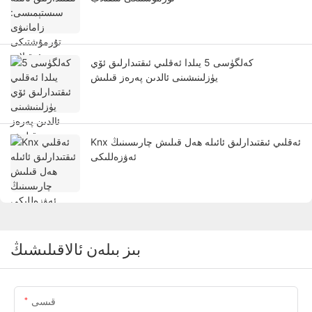
كەلگۈسى 5 يىلدا ئەقلىي ئىقتىدارلىق ئۆي
يۈزلىنىشىنى ئالدىن پەرەز قىلىش
Knx ئەقلىي ئىقتىدارلىق ئائىلە ھەل قىلىش چارىسىنىڭ
ئەۋزەللىكى
بىز بىلەن ئالاقىلىشىڭ
قىسى