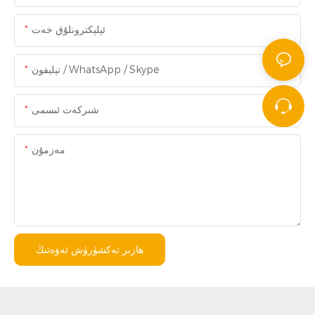
ئېلېكترونلۇق خەت
تېلېفون / WhatsApp / Skype
شىركەت ئىسمى
مەزمۇن
ھازىر تەكشۈرۈش ئەۋەتىڭ