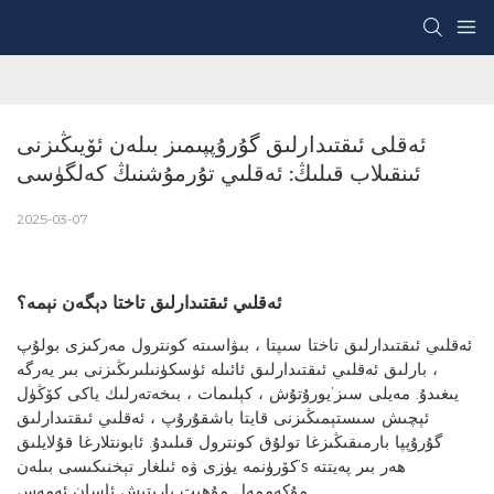
ئەقلى ئىقتىدارلىق گۇرۇپپىمىز بىلەن ئۆيىڭىزنى 
ئىنقىلاب قىلىڭ: ئەقلىي تۇرمۇشنىڭ كەلگۈسى
2025-03-07
ئەقلىي ئىقتىدارلىق تاختا دېگەن نېمە؟
ئەقلىي ئىقتىدارلىق تاختا سىپتا ، بىۋاسىتە كونترول مەركىزى بولۇپ
، بارلىق ئەقلىي ئىقتىدارلىق ئائىلە ئۈسكۈنىلىرىڭىزنى بىر يەرگە
يىغىدۇ. مەيلى سىز’يورۇتۇش ، كېلىمات ، بىخەتەرلىك ياكى كۆڭۈل
ئېچىش سىستېمىڭىزنى قايتا باشقۇرۇپ ، ئەقلىي ئىقتىدارلىق
گۇرۇپپا بارمىقىڭىزغا تولۇق كونترول قىلىدۇ. ئابونتلارغا قۇلايلىق
كۆرۈنمە يۈزى ۋە ئىلغار تېخنىكىسى بىلەن’s ھەر بىر پەيتتە
مۇكەممەل مۇھىت يارىتىش ئاسان ئەمەس.