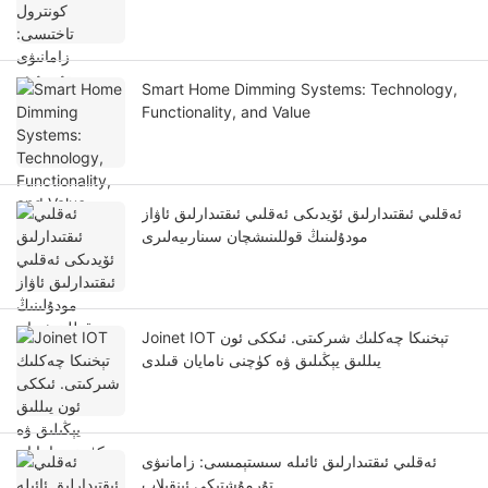
Smart Home Dimming Systems: Technology,
Functionality, and Value
ئەقلىي ئىقتىدارلىق ئۆيدىكى ئەقلىي ئىقتىدارلىق ئاۋاز
مودۇلىنىڭ قوللىنىشچان سىنارىيەلىرى
Joinet IOT تېخنىكا چەكلىك شىركىتى. ئىككى ئون
يىللىق يېڭىلىق ۋە كۈچنى نامايان قىلدى
ئەقلىي ئىقتىدارلىق ئائىلە سىستېمىسى: زامانىۋى
تۇرمۇشتىكى ئىنقىلاب