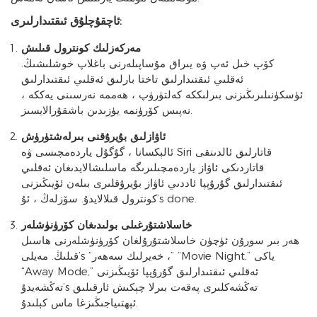
ئاچقۇچلۇق ئىقتىدارلىرى:
مەركەزلىك كونترول قىلىش
كۆپ خىل ئەپ ۋە يىراق مۇساپىلەرنى باغلاپ خوشلىشىڭ.
ئەقلىي ئىقتىدارلىق تاختا بارلىق ئەقلىي ئىقتىدارلىق
ئۈسكۈنىلىرىڭىزنى بىرلىككە كەلتۈرۈپ ، ھەممە نەرسىنى يەككە ،
نەپىس كۆرۈنمە يۈزىدىن باشقۇرالايسىز.
ئاۋازلىق بۇيرۇقنى بىرلەشتۈرۈش
ئالېكسانا ، گۇگۇل ياردەمچىسى ۋە Siri قاتارلىق ئالدىنقى
قاتاردىكى ئاۋاز ياردەمچىلىرىگە ماسلىشالايدىغان ئەقلىي
ئىقتىدارلىق گۇرۇپپا ئاددىي ئاۋاز بۇيرۇقلىرى بىلەن ئۆيىڭىزنى
كونترول قىلالايدۇ. سۆزلەڭ ، ئۇ’s done.
خاسلاشتۇرغىلى بولىدىغان كۆرۈنۈشلەر
ھەر بىر سورۇن ئۈچۈن خاسلاشتۇرۇلغان كۆرۈنۈشلەرنى ھاسىل
قىلىڭ. مەيلى’s “خەيرلىك سەھەر ،” “Movie Night,” ياكى
“Away Mode,” ئەقلىي ئىقتىدارلىق گۇرۇپپا ئۆيىڭىزنى
تەڭشەيدۇ’s تەڭشەكلىرى پەقەت بىرلا چېكىش ئارقىلىق
ئېھتىياجىڭىزغا ماس كېلىدۇ.