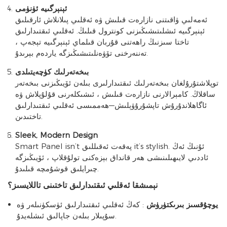
ئېنېرگىيە ئۈنۈمى
ئەمەلىي ۋاقىتنى نازارەت قىلىش ۋە ئەقلىي پىلانلاش ئارقىلىق
ئېنېرگىيە ئىشلىتىشىڭىزنى كونترول قىلىڭ. ئەقلىي ئىقتىدارلىق
تاختا سىزنىڭ راھەتنى قۇربان قىلماي ئېنېرگىيە تېجەپ ،
تەننەرخنى تۆۋەنلىتىشىڭىزگە ياردەم بېرىدۇ.
بىخەتەرلىك كۈچەيتىلدى
توپلاشتۇرۇلغان بىخەتەرلىك ئىقتىدارلىرى بىلەن ئۆيىڭىزنى بىخەتەر
ساقلاڭ. كامېرالارنى نازارەت قىلىش ، ئىشىكلەرنى قۇلۇپلاش ۋە
ئاگاھلاندۇرۇش تاپشۇرۇۋېلىش—ھەممىسى ئەقلىي ئىقتىدارلىق
تاختىدىن.
Sleek, Modern Design
Smart Panel isn’t پەقەت ئەقىللىق it’s stylish. ئۇنىڭ ئەڭ
ئاددىي لايىھىلىنىشى ھەر قانداق بېزەكنى تولۇقلاپ ، ئۆيىڭىزگە
چىرايلىق قوشۇمچە قىلىدۇ.
نېمىشقا ئەقلىي ئىقتىدارلىق تاختىنى تاللايسىز؟
يوچۇقسىز بىرىكتۈرۈش
: كەڭ ئەقلىي ئىقتىدارلىق ئۈسكۈنىلەر ۋە
سۇپىلار بىلەن جاپالىق ئىشلەيدۇ.