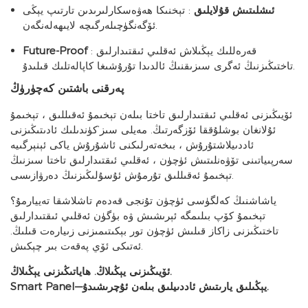
ئىشلىتىش قۇلايلىق
: تېخنىكا ھەۋەسكارلىرىدىن تارتىپ يېڭى
ئۆگەنگۈچىلەرگىچە لايىھەلەنگەن.
: قەرەللىك يېڭىلاش ئەقلىي ئىقتىدارلىق
Future-Proof
تاختىڭىزنىڭ ئەگرى سىزىقنىڭ ئالدىدا تۇرۇشىغا كاپالەتلىك قىلىدۇ.
پەرقنى باشتىن كەچۈرۈڭ
ئۆيىڭىزنى ئەقلىي ئىقتىدارلىق تاختا بىلەن تېخىمۇ ئەقىللىق ، تېخىمۇ
ئۇلانغان بوشلۇققا ئۆزگەرتىڭ. مەيلى سىز’كۈندىلىك ئادىتىڭىزنى
ئاددىيلاشتۇرۇش ، بىخەتەرلىكنى ئاشۇرۇش ياكى ئېنېرگىيە
سەرپىياتىنى تۆۋەنلىتىش ئۈچۈن ، ئەقلىي ئىقتىدارلىق تاختا سىزنىڭ
تېخىمۇ ئەقىللىق تۇرمۇش ئۇسۇلىڭىزنىڭ دەرۋازىسى.
ياشاشنىڭ كەلگۈسى ئۈچۈن تۇنجى قەدەم تاشلاشقا تەييارمۇ؟
تېخىمۇ كۆپ بىلىمگە ئېرىشىش ۋە بۈگۈن ئەقلىي ئىقتىدارلىق
تاختىڭىزنى زاكاز قىلىش ئۈچۈن تور بېكىتىمىزنى زىيارەت قىلىڭ.
ئەتىكى ئۆي پەقەت بىر چېكىش.
ئۆيىڭىزنى يېڭىلاڭ. ھاياتىڭىزنى يېڭىلاڭ.
Smart Panel—يېڭىلىق يارىتىش ئاددىيلىق بىلەن ئۇچرىشىدۇ.