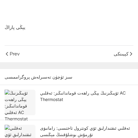
يېڭى پاراڭ
كېيىنكى
Prev
سىز ئۈچۈن تەسىرلەش پروگراممىسى
ئۆيىڭىزنىڭ يېڭى راھەت قوماندانىڭىز: ئەقلىي AC
Thermostat
ئەقلىي ئىقتىدارلىق ئۆي كونترول تاختىسى: زامانىۋى
تۇرمۇش بوشلۇقىنىڭ مېڭىسى