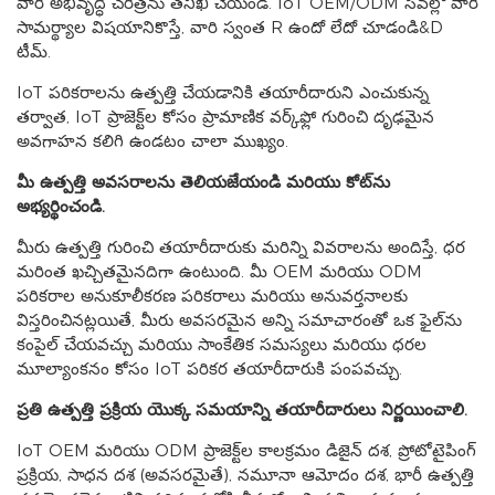
వారి అభివృద్ధి చరిత్రను తనిఖీ చేయండి. IoT OEM/ODM సేవల్లో వారి
సామర్థ్యాల విషయానికొస్తే, వారి స్వంత R ఉందో లేదో చూడండి&D
టీమ్.
IoT పరికరాలను ఉత్పత్తి చేయడానికి తయారీదారుని ఎంచుకున్న
తర్వాత, IoT ప్రాజెక్ట్‌ల కోసం ప్రామాణిక వర్క్‌ఫ్లో గురించి దృఢమైన
అవగాహన కలిగి ఉండటం చాలా ముఖ్యం.
మీ ఉత్పత్తి అవసరాలను తెలియజేయండి మరియు కోట్‌ను
అభ్యర్థించండి.
మీరు ఉత్పత్తి గురించి తయారీదారుకు మరిన్ని వివరాలను అందిస్తే, ధర
మరింత ఖచ్చితమైనదిగా ఉంటుంది. మీ OEM మరియు ODM
పరికరాల అనుకూలీకరణ పరికరాలు మరియు అనువర్తనాలకు
విస్తరించినట్లయితే, మీరు అవసరమైన అన్ని సమాచారంతో ఒక ఫైల్‌ను
కంపైల్ చేయవచ్చు మరియు సాంకేతిక సమస్యలు మరియు ధరల
మూల్యాంకనం కోసం IoT పరికర తయారీదారుకి పంపవచ్చు.
ప్రతి ఉత్పత్తి ప్రక్రియ యొక్క సమయాన్ని తయారీదారులు నిర్ణయించాలి.
IoT OEM మరియు ODM ప్రాజెక్ట్‌ల కాలక్రమం డిజైన్ దశ, ప్రోటోటైపింగ్
ప్రక్రియ, సాధన దశ (అవసరమైతే), నమూనా ఆమోదం దశ, భారీ ఉత్పత్తి