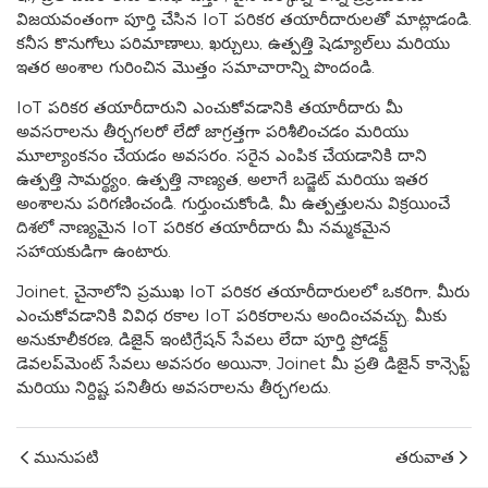
విజయవంతంగా పూర్తి చేసిన IoT పరికర తయారీదారులతో మాట్లాడండి.
కనీస కొనుగోలు పరిమాణాలు, ఖర్చులు, ఉత్పత్తి షెడ్యూల్‌లు మరియు
ఇతర అంశాల గురించిన మొత్తం సమాచారాన్ని పొందండి.
IoT పరికర తయారీదారుని ఎంచుకోవడానికి తయారీదారు మీ
అవసరాలను తీర్చగలరో లేదో జాగ్రత్తగా పరిశీలించడం మరియు
మూల్యాంకనం చేయడం అవసరం. సరైన ఎంపిక చేయడానికి దాని
ఉత్పత్తి సామర్థ్యం, ​​ఉత్పత్తి నాణ్యత, అలాగే బడ్జెట్ మరియు ఇతర
అంశాలను పరిగణించండి. గుర్తుంచుకోండి, మీ ఉత్పత్తులను విక్రయించే
దిశలో నాణ్యమైన IoT పరికర తయారీదారు మీ నమ్మకమైన
సహాయకుడిగా ఉంటారు.
Joinet, చైనాలోని ప్రముఖ IoT పరికర తయారీదారులలో ఒకరిగా, మీరు
ఎంచుకోవడానికి వివిధ రకాల IoT పరికరాలను అందించవచ్చు. మీకు
అనుకూలీకరణ, డిజైన్ ఇంటిగ్రేషన్ సేవలు లేదా పూర్తి ప్రోడక్ట్
డెవలప్‌మెంట్ సేవలు అవసరం అయినా, Joinet మీ ప్రతి డిజైన్ కాన్సెప్ట్
మరియు నిర్దిష్ట పనితీరు అవసరాలను తీర్చగలదు.
మునుపటి
తరువాత