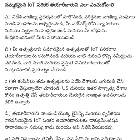
నమ్మకమైన IoT పరికర తయారీదారుని ఎలా ఎంచుకోవాలి
ఎ.) విదేశీ వాణిజ్య ప్రదర్శనలలో పాల్గొనండి, పరిశ్రమల వాణిజ్య సంఘాల
నుండి సలహాలను అభ్యర్థించండి, మీ నెట్‌వర్క్‌లోని వ్యాపారులు
మరియు వ్యక్తులను సంప్రదించండి మరియు మీ శోధనను
కేంద్రీకరించడంలో మీకు సహాయపడండి.
బి.) మీ ఉత్పత్తులకు సమానమైన ఉత్పత్తులతో IoT పరికరాల
తయారీదారులను కనుగొనండి మరియు వాటి గురించి కొన్ని సమీక్షలను
చదవండి. వారి మాజీ మరియు ప్రస్తుత వినియోగదారులతో
మాట్లాడటానికి ప్రయత్నం చేయండి.
c.) ఈ కంపెనీలు తమ ఉత్పత్తులను ఏయే దేశాలకు ఎగుమతి చేసి
రవాణా చేస్తున్నాయో చూడండి. US మరియు ఇతర పాశ్చాత్య దేశాల
కోసం ఉత్పత్తి చేసే తయారీదారులు మెరుగైన నాణ్యత అవసరాలను
కలిగి ఉన్నారు.
డి.) తయారీదారుని పొందండి’యొక్క లైసెన్స్ మరియు ధృవీకరణ.
గౌరవనీయమైన IoT పరికర తయారీదారులకు, డాక్యుమెంటేషన్
సాధారణంగా సమస్య కాదు మరియు అవి నిలిపివేయబడవు.
ఇ.) ప్రతి వివరాలను తనిఖీ చేస్తూ, పైన పేర్కొన్న అన్ని ప్రక్రియలను