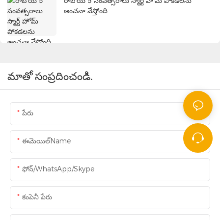
రాబోయే 5 సంవత్సరాలు స్మార్ట్ హోమ్ పోకడలను
అంచనా వేస్తోంది
మాతో సంప్రదించండి.
పేరు
ఈమెయిల్Name
ఫోన్/WhatsApp/Skype
కంపెనీ పేరు