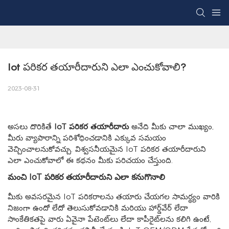
Iot పరికర తయారీదారుని ఎలా ఎంచుకోవాలి?
2023-08-31
అసలు దొరికితే
IoT పరికర తయారీదారు
అనేది మీకు చాలా ముఖ్యం,
మీరు వ్యాపారాన్ని పరిశోధించడానికి ఎక్కువ సమయం
వెచ్చించాలనుకోవచ్చు. విశ్వసనీయమైన IoT పరికర తయారీదారుని
ఎలా ఎంచుకోవాలో ఈ కథనం మీకు పరిచయం చేస్తుంది.
మంచి IoT పరికర తయారీదారుని ఎలా కనుగొనాలి
మీకు అవసరమైన IoT పరికరాలను తయారు చేయగల సామర్థ్యం వారికి
నిజంగా ఉందో లేదో తెలుసుకోవడానికి మరియు హార్డ్‌వేర్ లేదా
సాంకేతికతపై వారు ఏవైనా పేటెంట్‌లు లేదా కాపీరైట్‌లను కలిగి ఉంటే,