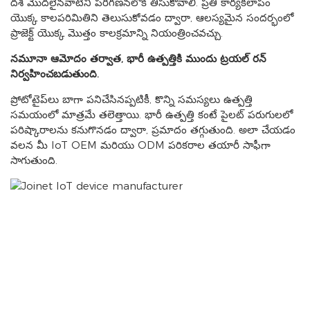
దశ మొదలైనవాటిని పరిగణనలోకి తీసుకోవాలి. ప్రతి కార్యకలాపం
యొక్క కాలపరిమితిని తెలుసుకోవడం ద్వారా, ఆలస్యమైన సందర్భంలో
ప్రాజెక్ట్ యొక్క మొత్తం కాలక్రమాన్ని నియంత్రించవచ్చు.
నమూనా ఆమోదం తర్వాత, భారీ ఉత్పత్తికి ముందు ట్రయల్ రన్
నిర్వహించబడుతుంది.
ప్రోటోటైప్‌లు బాగా పనిచేసినప్పటికీ, కొన్ని సమస్యలు ఉత్పత్తి
సమయంలో మాత్రమే తలెత్తాయి. భారీ ఉత్పత్తి కంటే పైలట్ పరుగులలో
పరిష్కారాలను కనుగొనడం ద్వారా, ప్రమాదం తగ్గుతుంది. అలా చేయడం
వలన మీ IoT OEM మరియు ODM పరికరాల తయారీ సాఫీగా
సాగుతుంది.