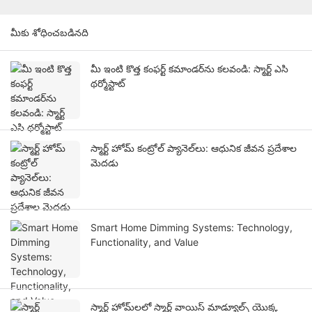
మీకు శోధించబడినది
మీ ఇంటి కొత్త కంఫర్ట్ కమాండర్‌ను కలవండి: స్మార్ట్ ఎసి
థర్మోస్టాట్
స్మార్ట్ హోమ్ కంట్రోల్ ప్యానెల్‌లు: ఆధునిక జీవన ప్రదేశాల
మెదడు
Smart Home Dimming Systems: Technology,
Functionality, and Value
స్మార్ట్ హోమ్‌లలో స్మార్ట్ వాయిస్ మాడ్యూల్స్ యొక్క