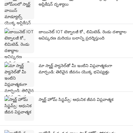
అప్లికేషన్ దృశ్యాలు
జాయినెట్ IOT టెక్నాలజీ కో., లిమిటెడ్. రెండు దశాబ్దాల
ఆవిష్కరణ మరియు బలాన్ని ప్రదర్శిస్తుంది
మా స్మార్ట్ ప్యానెల్‌తో మీ ఇంటిని విప్లవాత్మకంగా
మార్చండి: తెలివైన జీవనం యొక్క భవిష్యత్తు
స్మార్ట్ హోమ్ సిస్టమ్స్: ఆధునిక జీవన విప్లవాత్మక