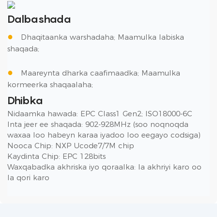
Dalbashada
●
Dhaqitaanka warshadaha; Maamulka labiska
shaqada;
●
Maareynta dharka caafimaadka; Maamulka
kormeerka shaqaalaha;
Dhibka
Nidaamka hawada: EPC Class1 Gen2; ISO18000-6C
Inta jeer ee shaqada: 902-928MHz (soo noqnoqda
waxaa loo habeyn karaa iyadoo loo eegayo codsiga)
Nooca Chip: NXP Ucode7/7M chip
Kaydinta Chip: EPC 128bits
Waxqabadka akhriska iyo qoraalka: la akhriyi karo oo
la qori karo