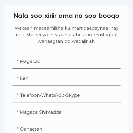
Nala soo xiriir ama na soo booqo
Waxaan macaamiisha ku martiqaadeynaa inay
nala shaqeeyaan si aan u abuurno mustaqbal
wanaagsan oo wadajir ah.
Magacad
Eeh
Telefoon/WhatsApp/Skype
Magaca Shirkadda
Qanacsan