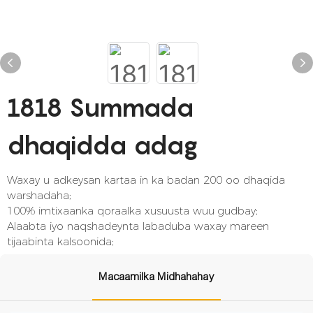
1818 Summada
dhaqidda adag
Waxay u adkeysan kartaa in ka badan 200 oo dhaqida
warshadaha;
100% imtixaanka qoraalka xusuusta wuu gudbay;
Alaabta iyo naqshadeynta labaduba waxay mareen
tijaabinta kalsoonida;
Macaamilka Midhahahay