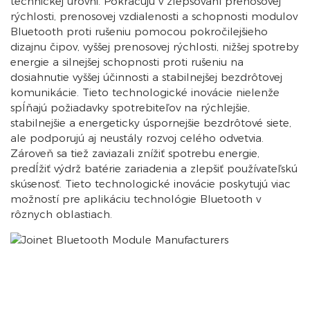
technickej úrovni. Pokračujú v zlepšovaní prenosovej
rýchlosti, prenosovej vzdialenosti a schopnosti modulov
Bluetooth proti rušeniu pomocou pokročilejšieho
dizajnu čipov, vyššej prenosovej rýchlosti, nižšej spotreby
energie a silnejšej schopnosti proti rušeniu na
dosiahnutie vyššej účinnosti a stabilnejšej bezdrôtovej
komunikácie. Tieto technologické inovácie nielenže
spĺňajú požiadavky spotrebiteľov na rýchlejšie,
stabilnejšie a energeticky úspornejšie bezdrôtové siete,
ale podporujú aj neustály rozvoj celého odvetvia.
Zároveň sa tiež zaviazali znížiť spotrebu energie,
predĺžiť výdrž batérie zariadenia a zlepšiť používateľskú
skúsenosť. Tieto technologické inovácie poskytujú viac
možností pre aplikáciu technológie Bluetooth v
rôznych oblastiach.