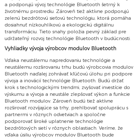
a podporujú vývoj technológie Bluetooth šetrný k
životnému prostrediu. Zároveň tiež aktívne podporujú
zelenú bezdrôtovú sieťovú technológiu, ktorá pomáha
dosiahnuť nízkouhlíkovú a ekologickú digitálnu
transformáciu. Tieto snahy položia pevný základ pre
udržateľný rozvoj technológie Bluetooth v budúcnosti.
Vyhliadky vývoja výrobcov modulov Bluetooth
Vďaka neustálemu napredovaniu technológie a
neustálemu rozširovaniu trhu budú výrobcovia modulov
Bluetooth naďalej zohrávať kľúčovú úlohu pri podpore
vývoja a inovácií technológie Bluetooth. Budú držať
krok s technologickými trendmi, zvyšovať investície do
výskumu a vývoja a neustále zlepšovať výkon a funkcie
Bluetooth modulov. Zároveň budú tiež aktívne
rozširovať rozvíjajúce sa trhy, prehlbovať spoluprácu s
partnermi v rôznych odvetviach a spoločne
podporovať široké uplatnenie technológie
bezdrôtových sietí v rôznych oblastiach. Veríme, že
vďaka úsiliu výrobcov modulov Bluetooth bude